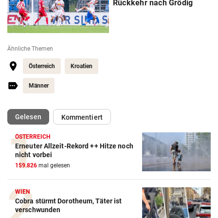
Rückkehr nach Grödig
Ähnliche Themen
Österreich
Kroatien
Männer
(ausgewählt)
Gelesen
Kommentiert
ÖSTERREICH
Erneuter Allzeit-Rekord ++ Hitze noch
Action-Cam Vergleich
nicht vorbei
159.826
mal gelesen
ZUM VERGLEICH
Crosstrainer Vergleich
WIEN
Cobra stürmt Dorotheum, Täter ist
ZUM VERGLEICH
verschwunden