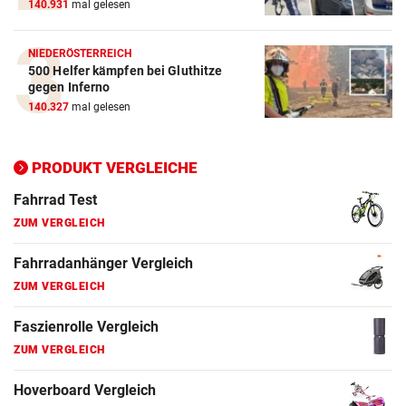
140.931
mal gelesen
E-Bike Vergleich
ZUM VERGLEICH
NIEDERÖSTERREICH
500 Helfer kämpfen bei Gluthitze
Elektro-Scooter Vergleich
gegen Inferno
ZUM VERGLEICH
140.327
mal gelesen
Ergometer Vergleich
ZUM VERGLEICH
PRODUKT VERGLEICHE
Fahrrad Test
ZUM VERGLEICH
Fahrradanhänger Vergleich
ZUM VERGLEICH
Faszienrolle Vergleich
ZUM VERGLEICH
Hoverboard Vergleich