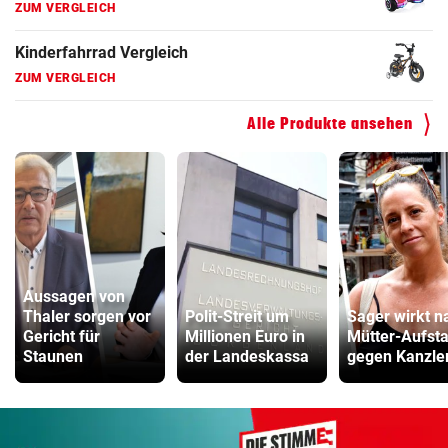
ZUM VERGLEICH
Kinderfahrrad Vergleich
ZUM VERGLEICH
Alle Produkte ansehen
Aussagen von
Thaler sorgen vor
Polit-Streit um
Sager wirkt n
Gericht für
Millionen Euro in
Mütter-Aufst
Staunen
der Landeskassa
gegen Kanzle