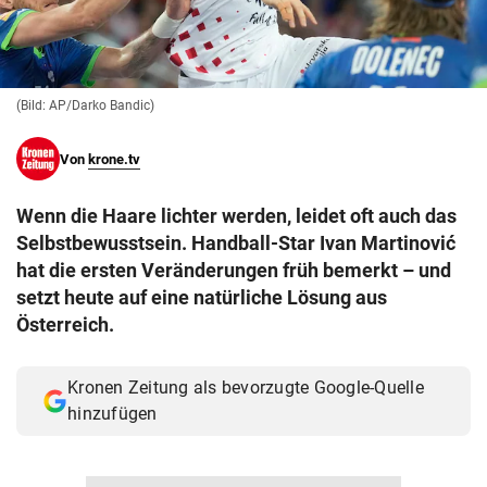
© Krone Multimedia GmbH & Co KG 2026
Muthgasse 2, 1190 Wien
(Bild: AP/Darko Bandic)
Von
krone.tv
Wenn die Haare lichter werden, leidet oft auch das
Selbstbewusstsein. Handball-Star Ivan Martinović
hat die ersten Veränderungen früh bemerkt – und
setzt heute auf eine natürliche Lösung aus
Österreich.
Kronen Zeitung als bevorzugte Google-Quelle
hinzufügen