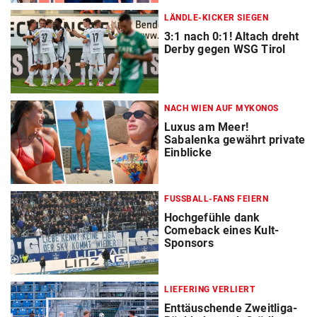
LÄNDLE-KICKER SIEGEN
3:1 nach 0:1! Altach dreht
Derby gegen WSG Tirol
NACH WIEN AUF MYKONOS
Luxus am Meer!
Sabalenka gewährt private
Einblicke
FUSSBALL-FANS FEIERN
Hochgefühle dank
Comeback eines Kult-
Sponsors
LIEFERING VERLIERT
Enttäuschende Zweitliga-