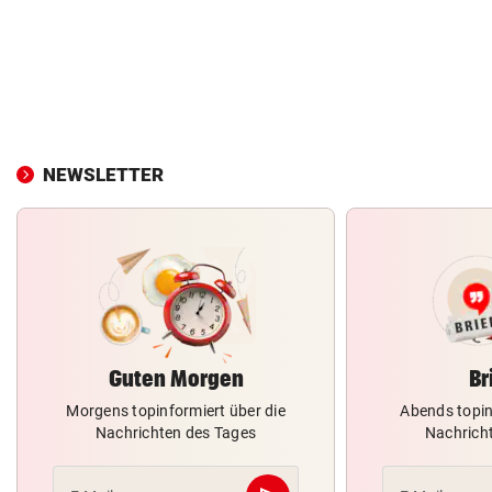
NEWSLETTER
Guten Morgen
Br
Morgens topinformiert über die
Abends topin
Nachrichten des Tages
Nachrich