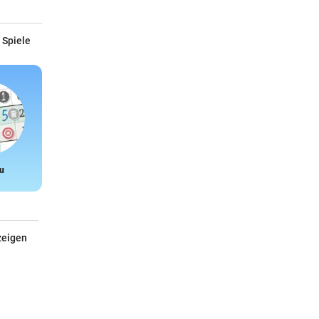
 Spiele
u
Snake
zeigen