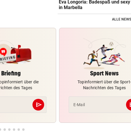
Eva Longoria: Badespaß und sexy
in Marbella
ALLE NEWS
Briefing
Sport News
opinformiert über die
Topinformiert über die Sport
ichten des Tages
Nachrichten des Tages
send
s
E-Mail
Abschicken