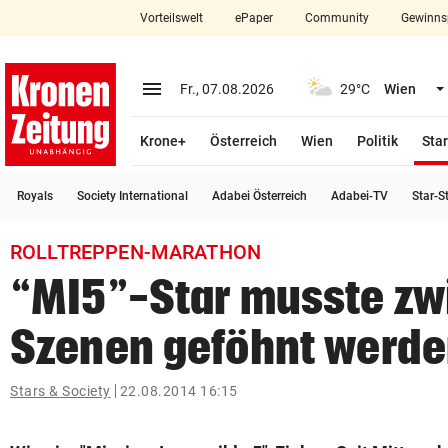
Vorteilswelt
ePaper
Community
Gewinns
close
Schließen
menu
Menü aufklappen
Fr., 07.08.2026
29°C
Wien
Abonnieren
Krone+
Österreich
Wien
Politik
Star
account_circle
arrow_right
Anmelden
Royals
Society International
Adabei Österreich
Adabei-TV
Star-S
pin_drop
arrow_right
Bundesland auswäh
Wien
ROLLTREPPEN-MARATHON
bookmark
Merkliste
“MI5”-Star musste zw
Szenen geföhnt werd
Suchbegriff
search
eingeben
Stars & Society
22.08.2014 16:15