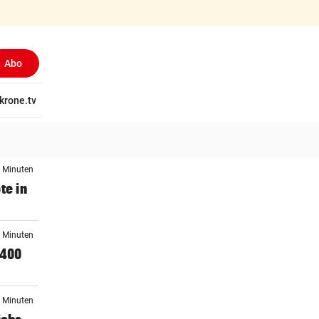
Abo
tschaft
krone.tv
Wissen
Gericht
Kolumnen
Freizeit
Reise
Ti
5 Minuten
te in
0 Minuten
 400
9 Minuten