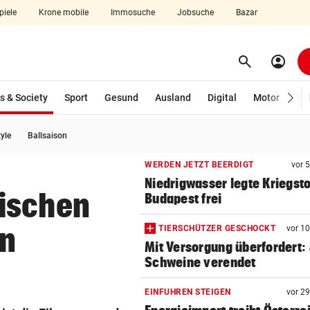
piele
Krone mobile
Immosuche
Jobsuche
Bazar
search
account_circle
Menü aufklappen
Suchen
(ausgewählt)
s & Society
Sport
Gesund
Ausland
Digital
Motor
Wir
tyle
Ballsaison
len
WERDEN JETZT BEERDIGT
vor 
Niedrigwasser legte Kriegsto
ischen
Budapest frei
en
TIERSCHÜTZER GESCHOCKT
vor 1
Mit Versorgung überfordert:
Schweine verendet
EINFUHREN STEIGEN
vor 2