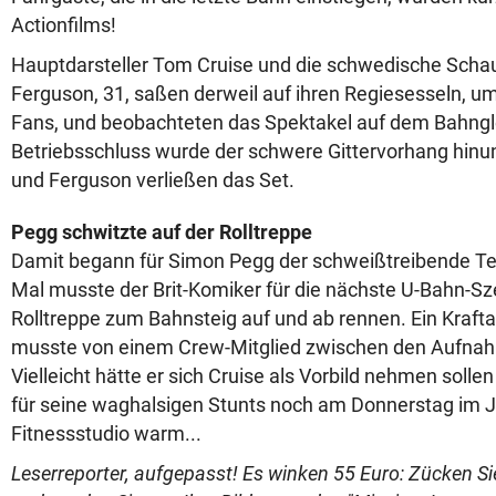
Actionfilms!
Hauptdarsteller Tom Cruise und die schwedische Scha
Ferguson, 31, saßen derweil auf ihren Regiesesseln, u
Fans, und beobachteten das Spektakel auf dem Bahngl
Betriebsschluss wurde der schwere Gittervorhang hinu
und Ferguson verließen das Set.
Pegg schwitzte auf der Rolltreppe
Damit begann für Simon Pegg der schweißtreibende Tei
Mal musste der Brit-Komiker für die nächste U-Bahn-Sz
Rolltreppe zum Bahnsteig auf und ab rennen. Ein Kraf
musste von einem Crew-Mitglied zwischen den Aufna
Vielleicht hätte er sich Cruise als Vorbild nehmen solle
für seine waghalsigen Stunts noch am Donnerstag im J
Fitnessstudio warm...
Leserreporter, aufgepasst! Es winken 55 Euro: Zücken S