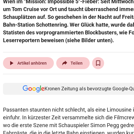
Wien im "Mission: Impossible 5"-Fieber: Seit Mittwoch
© Krone Multimedia GmbH & Co KG 2026
um Tom Cruise vor Ort und taucht überraschend imme
Muthgasse 2, 1190 Wien
Schauplätzen auf. So geschehen in der Nacht auf Freit
Bahn-Station Schottenring. Wer Glück hatte, wurde d
Statisten des vorprogrammierten Blockbusters, wie Fo
Leserreportern beweisen (siehe Bilder unten).
play_arrow
Artikel anhören
Teilen
Kronen Zeitung als bevorzugte Google-Q
Passanten staunten nicht schlecht, als eine Limousine 
einfuhr. In kürzester Zeit versammelte sich die Filmcr
wo die erste Szene mit Schauspieler Simon Pegg gedre
Fahrgäste, die in die letzte Bahn einstiegen, wurden ku