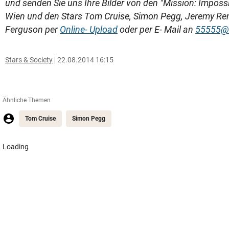
und senden Sie uns Ihre Bilder von den "Mission: Impossi
Wien und den Stars Tom Cruise, Simon Pegg, Jeremy Re
Ferguson per
Online- Upload
oder per E- Mail an
55555@k
Stars & Society
22.08.2014 16:15
Ähnliche Themen
Tom Cruise
Simon Pegg
Anklage-
Der nächste
Einspruch im
Badesee muss
Mordfall
Erleben Sie den