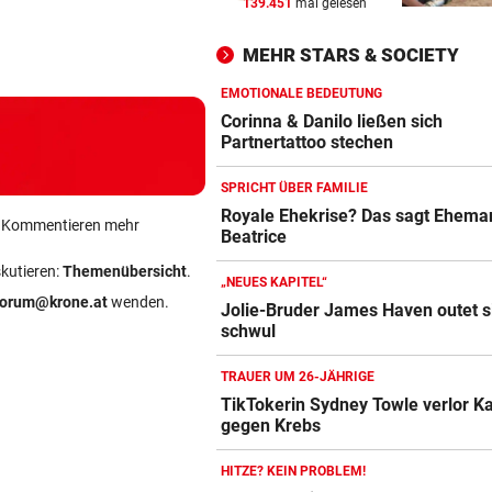
139.451
mal gelesen
„KANN DAS JEMAND ...“
vor 
bal
bedroht und
Taucher bezwang
Studio: Vie
Insta-Video von Ski-Idol läs
!
missbraucht
Nummer 1 erneut
für Betreib
MEHR STARS & SOCIETY
Braathen ausflippen
EMOTIONALE BEDEUTUNG
NA MAHLZEIT!
vor 
Corinna & Danilo ließen sich
Nordkorea empfiehlt Hundef
Partnertattoo stechen
gegen die Hitze
SPRICHT ÜBER FAMILIE
MUTTER IM KRANKENHAUS
vor 
Royale Ehekrise? Das sagt Ehema
ein Kommentieren mehr
Beatrice
Bub nach Pestizideinsatz in 
Türkei gestorben
skutieren:
Themenübersicht
.
„NEUES KAPITEL“
forum@krone.at
wenden.
Jolie-Bruder James Haven outet s
schwul
TRAUER UM 26-JÄHRIGE
TikTokerin Sydney Towle verlor 
gegen Krebs
HITZE? KEIN PROBLEM!