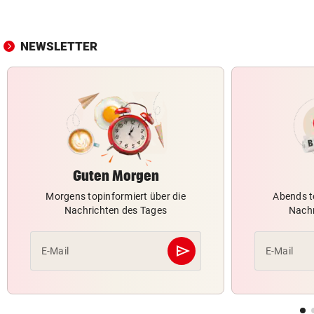
NEWSLETTER
Guten Morgen
Morgens topinformiert über die
Abends t
Nachrichten des Tages
Nachr
send
E-Mail
E-Mail
Abschicken