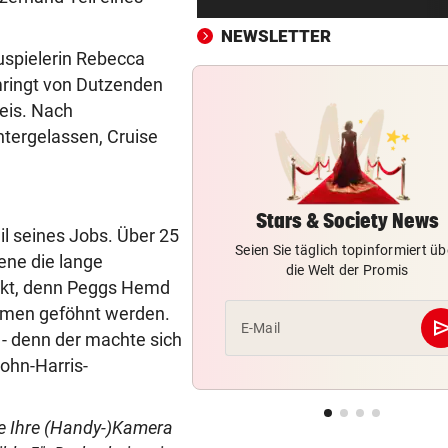
Steirische ÖVP-Chefin kritis
den Bundeskanzler
NEWSLETTER
uspielerin Rebecca
„WERMUTSTROPFEN“
vor ein
mringt von Dutzenden
Verletzter Salzburg-Kicker: 
eis. Nach
Diagnose ist da!
ntergelassen, Cruise
SPRICHT ÜBER FAMILIE
vor ein
Royale Ehekrise? Das sagt
Ehemann von Beatrice
Stars & Society News
l seines Jobs. Über 25
Seien Sie täglich topinformiert üb
ene die lange
„MONSTER-EINSATZ“
vor ein
die Welt der Promis
takt, denn Peggs Hemd
Feuerwehr jagte „Vogelspin
am Spielplatz
hmen geföhnt werden.
se
E-Mail
n - denn der machte sich
PSG WARTET SCHON
vor ein
ohn-Harris-
WM-Held zeigt Sixpack – ver
er Barcelona?
ie Ihre (Handy-)Kamera
AUCH GROSSELTERN TOT
vor 