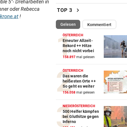
ble 5"- Dreharbeiten in
Thailand: Teenager richtete
nner oder Rebecca
chevron_right
TOP 3
Blutbad in Schule an
rone.at
!
(ausgewählt)
Gelesen
Kommentiert
DAS SAGEN DIE LESER
vor 
Stocker-Sager: „Fettnäpfch
ÖSTERREICH
sondergleichen!“
Erneuter Allzeit-
Rekord ++ Hitze
noch nicht vorbei
„IST NICHT SICHER“
vor 
158.897
mal gelesen
Kinderverbot in Studio: Viel 
für Betreiberin
ÖSTERREICH
Das waren die
ERHÖHTE WERTE:
vor 
heißesten Orte ++
Der nächste Badesee muss j
So geht es weiter
geschlossen werden
156.058
mal gelesen
SCHWIMM-EM IN PARIS
vor 
NIEDERÖSTERREICH
Halbfinal-Aus für Luca Karl 
500 Helfer kämpfen
bei Gluthitze gegen
K.o.-Sprintbewerb
Freundin über
Inferno
Jahre hinweg
Youngster Maxi
Kinderverbo