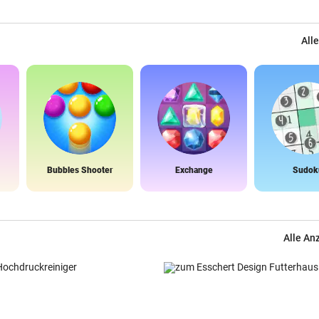
Alle
Bubbles Shooter
Exchange
Sudok
Alle An