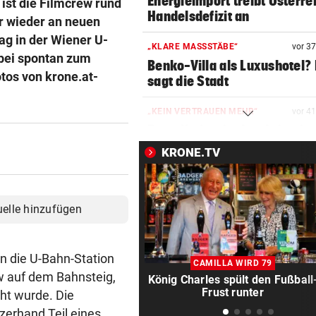
Energieimport treibt Österre
 ist die Filmcrew rund
Handelsdefizit an
r wieder an neuen
ag in der Wiener U-
„KLARE MASSSTÄBE“
vor 3
abei spontan zum
Benko-Villa als Luxushotel?
tos von krone.at-
sagt die Stadt
„KEIN VERTRAUEN MEHR“
vor 4
Erste Nation fordert Infantin
Rücktritt auf
KRONE.TV
EMOTIONALE BEDEUTUNG
vor 4
Corinna & Danilo ließen sich
uelle hinzufügen
Partnertattoo stechen
SEIT ANFANG 2023
vor ein
in die U-Bahn-Station
Lebensmittelpreise auf höch
CAMILLA WIRD 79
Stand geklettert
ew auf dem Bahnsteig,
König Charles spült den Fußball
Frust runter
ht wurde. Die
AUSSAGE ÜBER KINDER
vor ein
rzerhand Teil eines