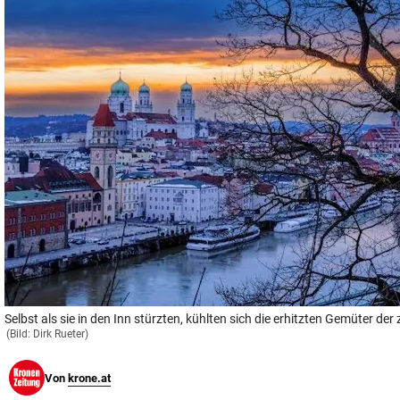
© Krone Multimedia GmbH & Co KG 2026
Muthgasse 2, 1190 Wien
Selbst als sie in den Inn stürzten, kühlten sich die erhitzten Gemüter der
(Bild: Dirk Rueter)
Von
krone.at