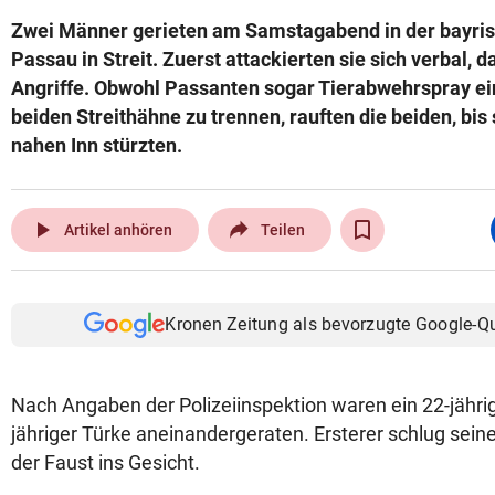
Zwei Männer gerieten am Samstagabend in der bayri
Passau in Streit. Zuerst attackierten sie sich verbal, 
Angriffe. Obwohl Passanten sogar Tierabwehrspray ei
beiden Streithähne zu trennen, rauften die beiden, bis 
nahen Inn stürzten.
play_arrow
Artikel anhören
Teilen
Kronen Zeitung als bevorzugte Google-Q
Nach Angaben der Polizeiinspektion waren ein 22-jährig
jähriger Türke aneinandergeraten. Ersterer schlug sei
der Faust ins Gesicht.