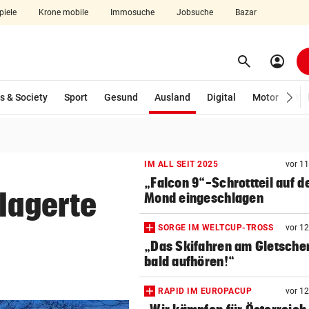
piele
Krone mobile
Immosuche
Jobsuche
Bazar
search
account_circle
Menü aufklappen
Suchen
(ausgewählt)
s & Society
Sport
Gesund
Ausland
Digital
Motor
Wir
len
IM ALL SEIT 2025
vor 1
„Falcon 9“-Schrottteil auf 
rlagerte
Mond eingeschlagen
SORGE IM WELTCUP-TROSS
vor 1
„Das Skifahren am Gletscher
bald aufhören!“
RAPID IM EUROPACUP
vor 1