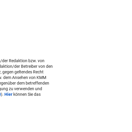
s/der Redaktion bzw. von
daktion/der Betreiber von den
r, gegen geltendes Recht
w. dem Ansehen von KMM
gegenüber dem betreffenden
lgung zu verwenden und
B
).
Hier
können Sie das