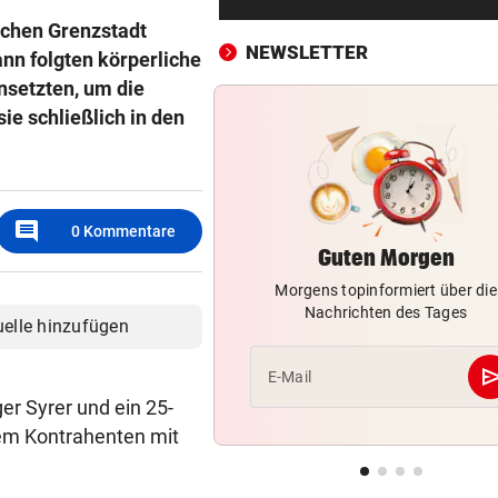
Gegenschlag, Wirbel um WM
schen Grenzstadt
und neue Vorwürfe
NEWSLETTER
dann folgten körperliche
nsetzten, um die
VOR KÜSTE OMANS
vor ein
Tanker meldet Explosionen i
sie schließlich in den
Straße von Hormuz
URTEIL GEFALLEN
vor 
Altacher Kies-Krieg: Gericht
comment
0
Kommentare
Franz Kopf recht
Guten Morgen
Morgens topinformiert über die
EXPERTEN WARNEN
vor 
Nachrichten des Tages
Hitze gefährdet Gewässer u
uelle hinzufügen
heimische Fischwelt
se
E-Mail
„KRONE“-KOMMENTAR
vor 
er Syrer und ein 25-
Das böse Spiel mit dem Hun
nem Kontrahenten mit
„LOHNT SICH NICHT“
vor 