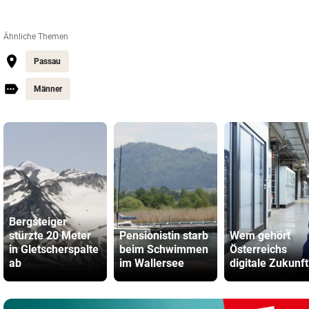
Ähnliche Themen
Passau
Männer
Bergsteiger
stürzte 20 Meter
Pensionistin starb
Wem gehört
in Gletscherspalte
beim Schwimmen
Österreichs
ab
im Wallersee
digitale Zukunft