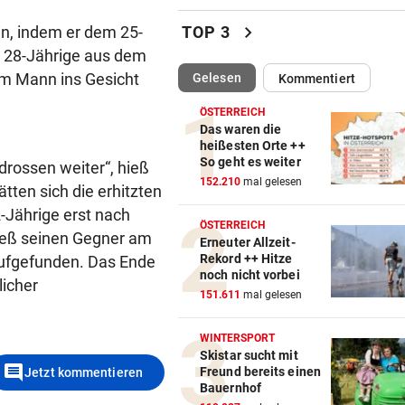
So viel entgeht Staat durch
freiwillige Teilzeit
chevron_right
ein, indem er dem 25-
TOP 3
e 28-Jährige aus dem
VON IT BIS DOKU-FILM
vor 
em Mann ins Gesicht
(ausgewählt)
Gelesen
Kommentiert
Hackeln statt faulenzen: So
läuft‘s bei Ferialjobs
ÖSTERREICH
Das waren die
„KRONE“-INTERVIEW
vor 
heißesten Orte ++
So geht es weiter
rossen weiter“, hieß
Bibiza: „Der Vergleich mit F
152.210
mal gelesen
ist mir egal“
hätten sich die erhitzten
-Jährige erst nach
ÖSTERREICH
HUNDERTE VORWÜRFE
vor 
ließ seinen Gegner am
Erneuter Allzeit-
So stehen Ermittlungen im Fa
Rekord ++ Hitze
aufgefunden. Das Ende
„SOS-Kinderdorf“
noch nicht vorbei
licher
151.611
mal gelesen
MANNINGER UNFALLSTELLE
vor 
„Wir sind froh, aber Alex bri
WINTERSPORT
nicht zurück!“
Skistar sucht mit
comment
Freund bereits einen
Jetzt kommentieren
Bauernhof
PROJEKT IN OHLSDORF
vor 