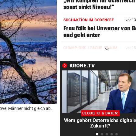
„Wir kämpfen für Österreich
sonst sinkt Niveau!“
SUCHAKTION IM BODENSEE
vor 1
Frau fällt bei Unwetter von B
und geht unter
CHAMPIONS-LEAGUE-TRAUM
vor 1
„Wir leben noch!“ Sturm zei
sich kämpferisch
KRONE.TV
„KRONE“ TRAF IHN
vor 3
So offen sprach Brasilien-St
vor Salzburg-Match
BELASTUNG STEIGT IN NÖ
vor 4
 zwei Männer nicht gleich ab.
300 Tage im Jahr lassen Poll
CLOUD, KI & DATEN:
Allergiker niesen
Wem gehört Österreichs digital
Zukunft?
FIFA UND INFANTINO
vor ein