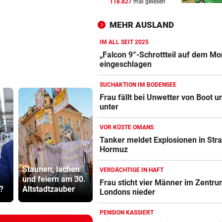
118.827
mal gelesen
19 Hektar Wald gerodet: Bes
jetzt ungültig?
MEHR AUSLAND
„KRONE“-KOMMENTAR
vor 
IM ALL SEIT 2025
Liebe Regierung, das ist jetz
„Falcon 9“-Schrottteil auf dem M
genug heiße Luft!
eingeschlagen
SUCHAKTION IM BODENSEE
BIS 500 EURO GELDBUSSE
vor 
Frau fällt bei Unwetter von Boot u
Wasser wird knapp: Jetzt dr
unter
Kunden Strafen
VOR KÜSTE OMANS
Tanker meldet Explosionen in Str
Hormuz
„Es fehlt das
Abhöraffär
Staunen, lachen
Wasser, um
Ermittlung
VERDÄCHTIGE IN HAFT
und feiern am 30.
schwimmen zu
gegen ORF
Frau sticht vier Männer im Zentr
?
Altstadtzauber
lernen“
Stiftungsra
Londons nieder
PENSION KASSIERT