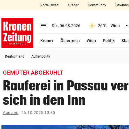
Vorteilswelt
ePaper
Community
Gewinns
close
Schließen
menu
Menü aufklappen
Do., 06.08.2026
26°C
Wien
Abonnieren
Krone+
Österreich
Wien
Politik
Star
account_circle
arrow_right
Anmelden
Deutschland
Außenpolitk
pin_drop
arrow_right
Bundesland auswäh
Wien
GEMÜTER ABGEKÜHLT
bookmark
Merkliste
Rauferei in Passau ve
sich in den Inn
Suchbegriff
search
eingeben
Ausland
26.10.2025 13:35