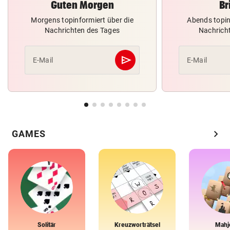
Guten Morgen
Br
Morgens topinformiert über die
Abends topin
Nachrichten des Tages
Nachrich
send
E-Mail
E-Mail
Abschicken
chevron_right
GAMES
Solitär
Kreuzworträtsel
Mahj