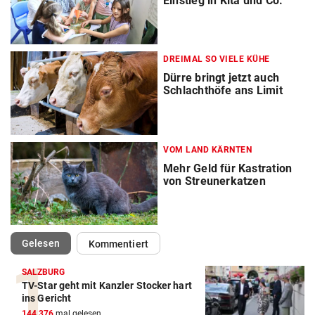
Einstieg in Kita und Co.
DREIMAL SO VIELE KÜHE
Dürre bringt jetzt auch
Schlachthöfe ans Limit
VOM LAND KÄRNTEN
Mehr Geld für Kastration
von Streunerkatzen
(ausgewählt)
Gelesen
Kommentiert
SALZBURG
TV-Star geht mit Kanzler Stocker hart
ins Gericht
144.376
mal gelesen