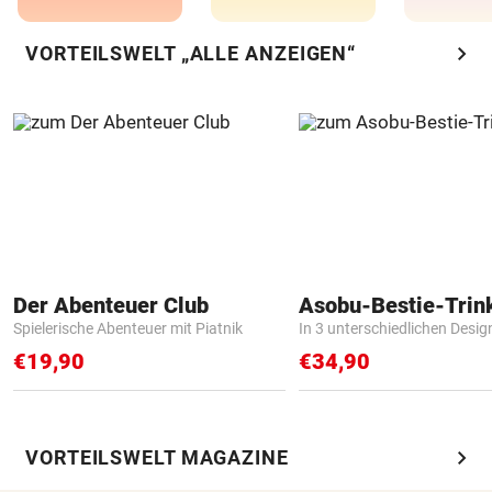
chevron_right
VORTEILSWELT „ALLE ANZEIGEN“
Der Abenteuer Club
Asobu-Bestie-Trin
Spielerische Abenteuer mit Piatnik
In 3 unterschiedlichen Desig
€19,90
€34,90
chevron_right
VORTEILSWELT MAGAZINE