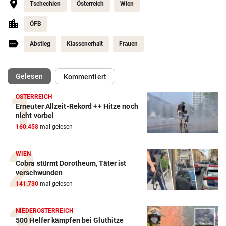
Tschechien
Österreich
Wien
ÖFB
Abstieg
Klassenerhalt
Frauen
(ausgewählt)
Gelesen
Kommentiert
ÖSTERREICH
Erneuter Allzeit-Rekord ++ Hitze noch
Action-Cam Vergleich
nicht vorbei
160.458
mal gelesen
ZUM VERGLEICH
Crosstrainer Vergleich
WIEN
Cobra stürmt Dorotheum, Täter ist
ZUM VERGLEICH
verschwunden
141.730
mal gelesen
E-Bike Vergleich
ZUM VERGLEICH
NIEDERÖSTERREICH
500 Helfer kämpfen bei Gluthitze
Elektro-Scooter Vergleich