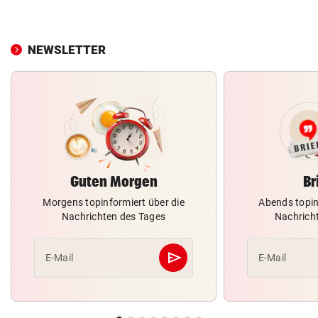
NEWSLETTER
Guten Morgen
Br
Morgens topinformiert über die
Abends topin
Nachrichten des Tages
Nachrich
send
E-Mail
E-Mail
Abschicken