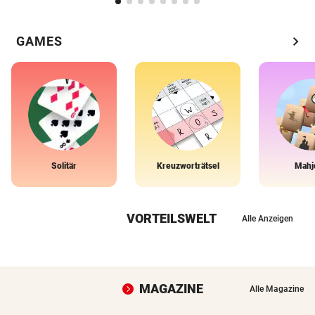
chevron_right
GAMES
Solitär
Kreuzworträtsel
Mahj
VORTEILSWELT
Alle Anzeigen
MAGAZINE
Alle Magazine