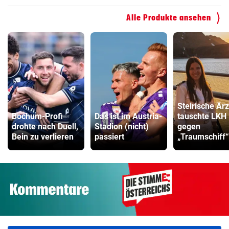
Alle Produkte ansehen
Steirische Ärz
Bochum-Profi
Das ist im Austria-
tauschte LKH
drohte nach Duell,
Stadion (nicht)
gegen
Bein zu verlieren
passiert
„Traumschiff“