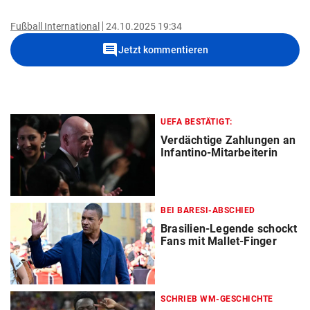
Fußball International
24.10.2025 19:34
comment
Jetzt kommentieren
UEFA BESTÄTIGT:
Verdächtige Zahlungen an
Infantino-Mitarbeiterin
BEI BARESI-ABSCHIED
Brasilien-Legende schockt
Fans mit Mallet-Finger
SCHRIEB WM-GESCHICHTE