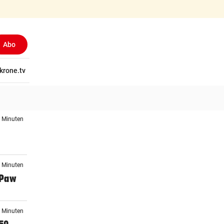
Abo
tschaft
krone.tv
Wissen
Gericht
Kolumnen
Freizeit
Reise
Ti
7 Minuten
2 Minuten
 Paw
9 Minuten