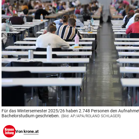
© Krone Multimedia GmbH & Co KG 2026
Muthgasse 2, 1190 Wien
Für das Wintersemester 2025/26 haben 2.748 Personen den Aufnahmete
Bachelorstudium geschrieben.
(Bild: AP/APA/ROLAND SCHLAGER)
Von
krone.at