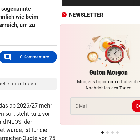
Dobrindt: Drohnen-Vorfall is
e sogenannte
„Anschlagsszenario“
NEWSLETTER
hnlich wie beim
rreich, um zu
DRAMA IM HOCHGEBIRGE
vor ein
Alpinist stürzt vor Augen der
Begleiterin ab – tot
FOLGEN DER HITZE
vor ein
comment
0
Kommentare
Rehe verendeten bei Versuc
Kanal zu trinken
Guten Morgen
Morgens topinformiert über die
NEUE VERTRAGSFALLEN
vor ein
uelle hinzufügen
Nachrichten des Tages
Warum zahlt Versicherung n
Stiegensturz nicht?
se
 das ab 2026/27 mehr
E-Mail
KRITIK REISST NICHT AB
vor ein
 soll, steht kurz vor
Getöteter Kater: „Freispruch 
und NEOS, der
fatales Zeichen“
wurde, ist für die
terreicher-Quote von 75
NACH AMTSHANDLUNG:
vor ein