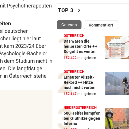
 mit Psychotherapeuten
Polizist belästigte Frau mit 
chevron_right
TOP 3
Nachrichten
eiten
(ausgewählt)
Gelesen
Kommentiert
REKORDSOMMER IN Ö
vor ein
il deutscher
Hitze, Brände, Unwetter:
ÖSTERREICH
her liegt hier laut
Einsatzkräfte gefordert!
Das waren die
amt kam 2023/24 über
heißesten Orte ++
So geht es weiter
Psychologie-Bachelor
BRISANTE ERMITTLUNGEN
vor ein
152.422
mal gelesen
Tragödie! Brasilien-Talent fä
ch dem Studium nicht in
84-Jährigen tot
n. Die langfristige
ÖSTERREICH
 in Österreich stehe
Erneuter Allzeit-
LÄNDLE-HEIMKEHRER
vor ein
Rekord ++ Hitze
Böckle geht gern baden,
noch nicht vorbei
allerdings nur im See
152.147
mal gelesen
34 IN WIEN HEUER
vor 
NIEDERÖSTERREICH
Immer mehr Tropennächte i
500 Helfer kämpfen
bei Gluthitze gegen
Landeshauptstädten
Inferno