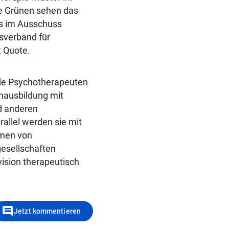
ie Grünen sehen das
es im Ausschuss
sverband für
t Quote.
nde Psychotherapeuten
hausbildung mit
nd anderen
allel werden sie mit
hmen von
esellschaften
vision therapeutisch
comment
Jetzt kommentieren