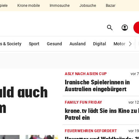
piele
Krone mobile
Immosuche
Jobsuche
Bazar
search
account_circle
Menü aufklappen
Suchen
s & Society
Sport
Gesund
Ausland
Digital
Motor
Wir
len
ASLY NACH ASIEN CUP
vor 
Iranische Spielerinnen in
ald auch
Australien eingebürgert
m
FAMILY FUN FRIDAY
vor 1
krone.tv lädt Sie ins Kino zu
Patrol ein
FEUERWEHREN GEFORDERT
vor 1