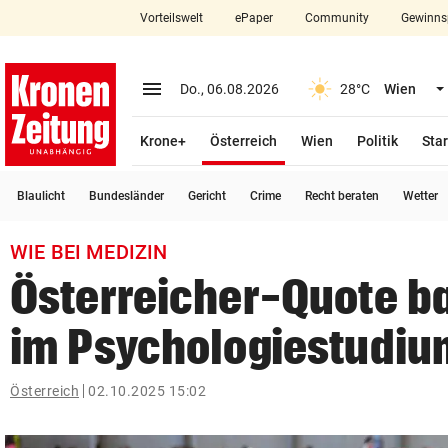
Vorteilswelt
ePaper
Community
Gewinns
close
Schließen
menu
Menü aufklappen
Do., 06.08.2026
28°C
Wien
Abonnieren
(ausgewählt)
Krone+
Österreich
Wien
Politik
Star
account_circle
arrow_right
Anmelden
Blaulicht
Bundesländer
Gericht
Crime
Recht beraten
Wetter
pin_drop
arrow_right
Bundesland auswäh
Wien
WIE BEI MEDIZIN
bookmark
Merkliste
Österreicher-Quote b
im Psychologiestudiu
Suchbegriff
search
eingeben
Österreich
02.10.2025 15:02