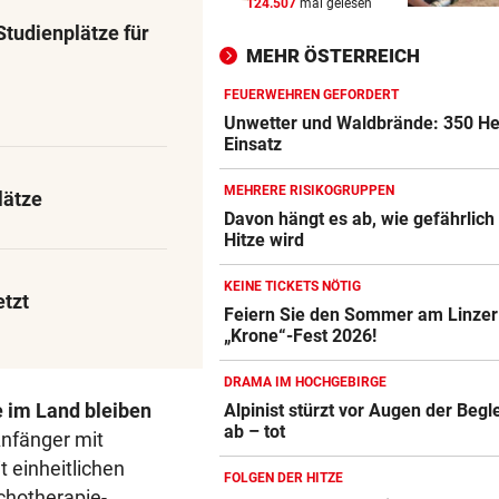
124.507
mal gelesen
WARUM WAR MANN DABEI?
vor 
Studienplätze für
BH-Causa bei Frauen-Tour: K
MEHR ÖSTERREICH
an Kontrollen
FEUERWEHREN GEFORDERT
DANIEL TSCHOFENIG
vor 
Unwetter und Waldbrände: 350 He
Früher Sommer-Start: „Endl
Einsatz
verletzungsfrei!“
MEHRERE RISIKOGRUPPEN
lätze
AUF DER BRENNERSTRECKE
vor 
Davon hängt es ab, wie gefährlich
Hitze wird
Paar wurde mit Pkw von der
Autobahn geschleudert
KEINE TICKETS NÖTIG
etzt
Feiern Sie den Sommer am Linzer
„Krone“-Fest 2026!
DRAMA IM HOCHGEBIRGE
e im Land bleiben
Alpinist stürzt vor Augen der Begle
ab – tot
Anfänger mit
 einheitlichen
FOLGEN DER HITZE
chotherapie-