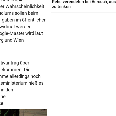
Rehe verendeten bei Versuch, aus
er Wahrscheinlichkeit
zu trinken
tudiums sollen beim
fgaben im öffentlichen
gewidmet werden
ogie-Master wird laut
rg und Wien
ativantrag über
 bekommen. Die
ahme allerdings noch
sministerium hieß es
 in den
ine
ei.