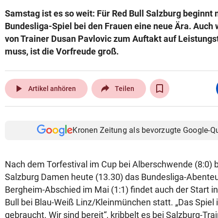
Samstag ist es so weit: Für Red Bull Salzburg beginnt
Bundesliga-Spiel bei den Frauen eine neue Ära. Auch
von Trainer Dusan Pavlovic zum Auftakt auf Leistungs
muss, ist die Vorfreude groß.
play_arrow
Artikel anhören
Teilen
Kronen Zeitung als bevorzugte Google-Q
Nach dem Torfestival im Cup bei Alberschwende (8:0) be
Salzburg Damen heute (13.30) das Bundesliga-Abenteu
Bergheim-Abschied im Mai (1:1) findet auch der Start i
Bull bei Blau-Weiß Linz/Kleinmünchen statt. „Das Spiel
gebraucht. Wir sind bereit“, kribbelt es bei Salzburg-Tr