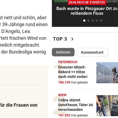
Einbruch bei Wasserrettung:
ZAHLREICHE EINSÄTZE
sind fassungslos“
Bach wurde in Pinzgauer Ort zu
reißendem Fluss
st nett und schön, aber
SALZBURGER FESTSPIELE
vor 1
r 39-Jährige rund einen
Mozarts herrlich kühne
Liebesspiele ganz in Weiß
a D’Angelo, Lea
rtett frischen Wind von
chevron_right
TOP 3
SO SIEHT MAN SIE GUT
vor 1
reilich mitgebracht.
Wo Sternschnuppen auf
n der Bundesliga wenig
(ausgewählt)
Gelesen
Kommentiert
Sonnenfinsternis treffen
ÖSTERREICH
„WERMUTSTROPFEN“
vor 1
Erneuter Allzeit-
Rekord ++ Hitze
Verletzter Salzburg-Kicker: 
noch nicht vorbei
Diagnose ist da!
160.139
mal gelesen
SCHWIMM-EM IN PARIS
vor 1
WIEN
Halbfinal-Aus für Luca Karl 
Cobra stürmt
K.o.-Sprintbewerb
ür die Frauen von
Dorotheum, Täter ist
verschwunden
BEI „COSÌ FAN TUTTE“
vor 1
141.353
mal gelesen