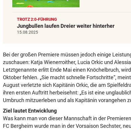
TROTZ 2:0-FÜHRUNG
Jungbullen laufen Dreier weiter hinterher
15.08.2025
Bei der großen Premiere müssen jedoch einige Leistun
zuschauen: Katja Wienerroither, Lucia Orkic und Aless
Letztgenannte erlitt Ende Mai einen Knöchelbruch, wir
Oktober fehlen. „Sie macht schnelle Fortschritte“, meint
August verletzte sich Kapitänin Orkic, die am Spielfeldr
ihren ersten Auftritt herbeisehnt: „Es ist eine unglaubli
Umbruch mitzuerleben und als Kapitänin vorangehen zu
Ziel lautet Entwicklung
Was kann man von dieser Mannschaft in der Premieren
FC Bergheim wurde man in der Vorsaison Sechster, ne