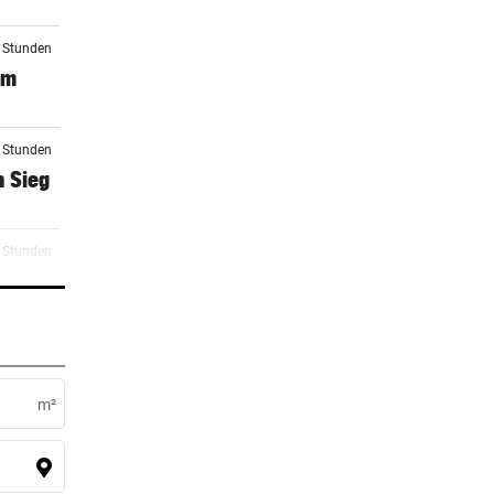
2 Stunden
em
9 Stunden
n Sieg
0 Stunden
ent
1 Stunden
m²
2 Stunden