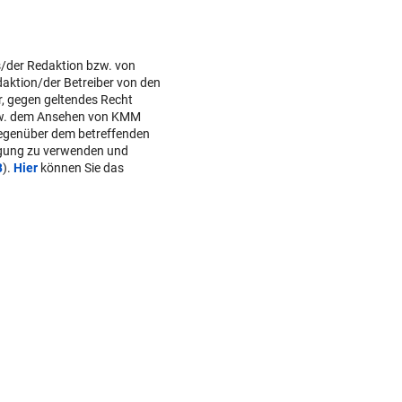
s/der Redaktion bzw. von
daktion/der Betreiber von den
r, gegen geltendes Recht
w. dem Ansehen von KMM
gegenüber dem betreffenden
lgung zu verwenden und
B
).
Hier
können Sie das