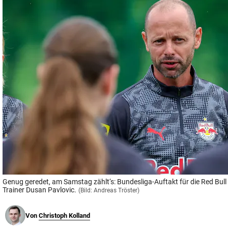
© Krone Multimedia GmbH & Co KG 2026
Muthgasse 2, 1190 Wien
Genug geredet, am Samstag zählt‘s: Bundesliga-Auftakt für die Red Bul
Trainer Dusan Pavlovic.
(Bild: Andreas Tröster)
Von
Christoph Kolland