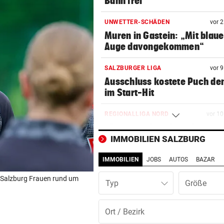
Bahn frei
UNWETTER-SCHÄDEN
vor 
Muren in Gastein: „Mit blau
Auge davongekommen“
SALZBURGER LIGA
vor 
Ausschluss kostete Puch de
im Start-Hit
REGIONALLIGA NORD
vor 1
„Das war ein echtes Statem
von uns“
IMMOBILIEN SALZBURG
IMMOBILIEN
JOBS
AUTOS
BAZAR
LIEFERING VERLIERT
vor 1
Enttäuschende Zweitliga-
l Salzburg Frauen rund um
Typ
Rückkehr nach Grödig
SCHWER VERLETZT
vor 1
Motorradfahrer stößt auf