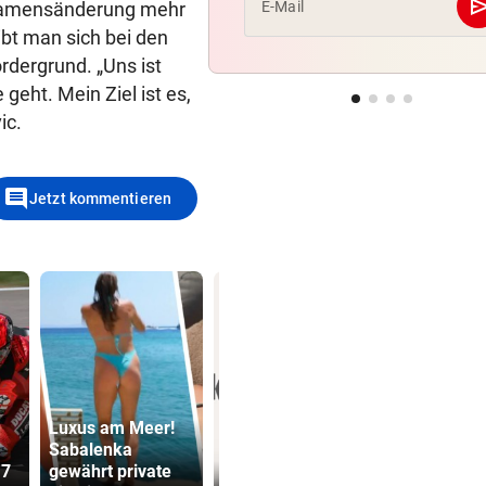
se
r Namensänderung mehr
E-Mail
bt man sich bei den
rdergrund. „Uns ist
geht. Mein Ziel ist es,
ic.
comment
Jetzt kommentieren
Luxus am Meer!
Sabalenka
Präventivha
17
gewährt private
Die Wende ist weit
Gefährder,