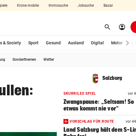
piele
Krone mobile
Immosuche
Jobsuche
Bazar
search
account_circle
Menü aufklappen
Suchen
s & Society
Sport
Gesund
Ausland
Digital
Motor
Wir
burg
Sonderthemen
Wetter
len
Salzburg
ullen:
SKURRILES SPIEL
vor 
Zwangspause: „Seltsam! So
etwas kommt nie vor“
VORSCHLAG FÜR ROUTE
vor 4
Land Salzburg hält dem S-Li