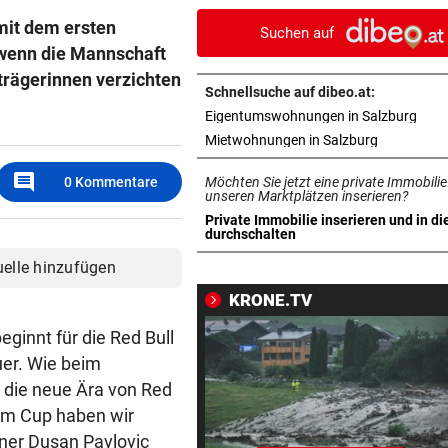
Kreuzung mit Pkw zusamme
 mit dem ersten
Suchen auf
 wenn die Mannschaft
RED BULL SALZBURG/WAC
vor 1
trägerinnen verzichten
Verhounig mit Klausel, Verhä
Schnellsuche auf dibeo.at:
am Prüfstand
in n
Eigentumswohnungen in Salzburg
in neuem T
Mietwohnungen in Salzburg
VERHEERENDE UNWETTER
vor 1
Der Tag danach: „Es sieht au
comment
0
Kommentare
Möchten Sie jetzt eine private Immobilie
am Schlachtfeld“
unseren Marktplätzen inserieren?
Private Immobilie inserieren und in di
in neuem Tab öffnen
durchschalten
IN SALZBURG-STADT
vor 1
Bekiffter 16-Jähriger mit
uelle hinzufügen
getuntem Moped erwischt
KRONE.TV
ELEKTRONIK WURDE NASS
vor 1
ginnt für die Red Bull
Nächstes Gewitter legte zeh
er. Wie beim
Obusse erneut lahm
n die neue Ära von Red
 im Cup haben wir
GELDKASSE GESTOHLEN
vor 1
ainer Dusan Pavlovic