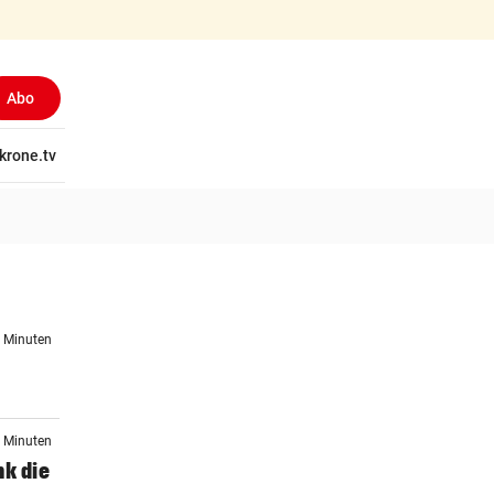
Abo
tschaft
krone.tv
Wissen
Gericht
Kolumnen
Freizeit
Reise
Ti
4 Minuten
4 Minuten
nk die