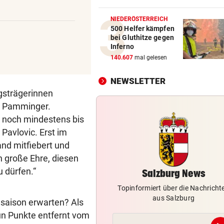
Premieren-Regen statt Reig
den Festspielen
NIEDERÖSTERREICH
500 Helfer kämpfen
bei Gluthitze gegen
350 QUADRATMETER FEUER
vor 1
Inferno
Waldbrand in Göriach konnt
140.607
mal gelesen
gelöscht werden
NEWSLETTER
WIRBEL UM ARBEIT-SAGER
vor 2
gsträgerinnen
Kanzler entschuldigt sich: „
ia Pamminger.
Satz ist falsch“
d noch mindestens bis
 Pavlovic. Erst im
SALZBURGER LIGA
vor 2
and mitfiebert und
Prognose: Ein Titelfavorit un
viele Unbekannte
ch große Ehre, diesen
 dürfen.“
Salzburg News
Topinformiert über die Nachricht
aus Salzburg
saison erwarten? Als
un Punkte entfernt vom