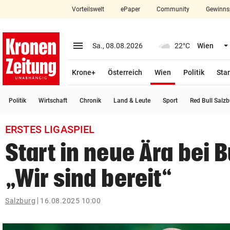
Vorteilswelt
ePaper
Community
Gewinns
close
Schließen
menu
Menü aufklappen
Sa., 08.08.2026
22°C
Wien
Abonnieren
(ausgewählt)
Krone+
Österreich
Wien
Politik
Star
account_circle
arrow_right
Anmelden
Politik
Wirtschaft
Chronik
Land & Leute
Sport
Red Bull Salz
pin_drop
arrow_right
Bundesland auswäh
Wien
ERSTES LIGASPIEL
bookmark
Merkliste
Start in neue Ära bei B
„Wir sind bereit“
Suchbegriff
search
eingeben
Salzburg
16.08.2025 10:00