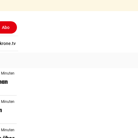
Abo
tschaft
krone.tv
Wissen
Gericht
Kolumnen
Freizeit
Reise
Ti
2 Minuten
man
2 Minuten
n
1 Minuten