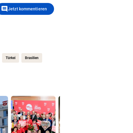
comment
Jetzt kommentieren
Türkei
Brasilien