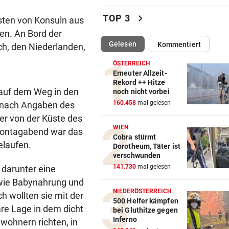
„Salzburg war für mich die e
chevron_right
TOP 3
sten von Konsuln aus
Wahl“
en. An Bord der
(ausgewählt)
Gelesen
Kommentiert
h, den Niederlanden,
WM-TEAMCHEF STINKSAUER
vor 
„Ratte“: Hat Cannavaro ein
ÖSTERREICH
Verräter im Team?
Erneuter Allzeit-
Rekord ++ Hitze
 auf dem Weg in den
noch nicht vorbei
ARBEIT UND URLAUB
vor 
160.458
mal gelesen
 nach Angaben des
Steirische Ärztin tauschte L
gegen „Traumschiff“
er von der Küste des
WIEN
 Montagabend war das
Cobra stürmt
PEDALE VERWECHSELT
vor 
gelaufen.
Dorotheum, Täter ist
Tiroler Seniorin (76) „verse
verschwunden
Auto in Baugrube
141.730
mal gelesen
 darunter eine
 wie Babynahrung und
TRAINER ZARIC DEUTLICH
vor 
NIEDERÖSTERREICH
h wollten sie mit der
Trotz 3:1 gegen WSG bleibt
500 Helfer kämpfen
re Lage in dem dicht
bei Gluthitze gegen
Altachern ein Problem
Inferno
ewohnern richten, in