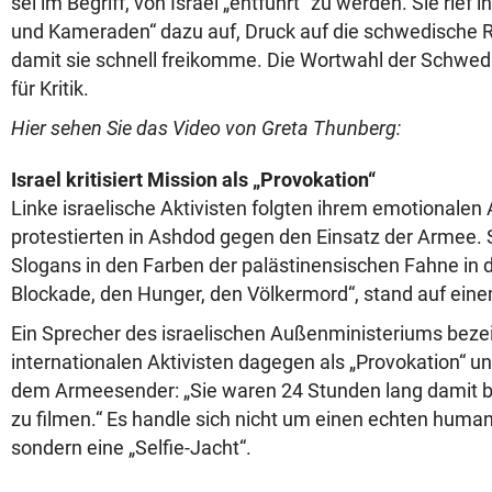
sei im Begriff, von Israel „entführt“ zu werden. Sie rief 
und Kameraden“ dazu auf, Druck auf die schwedische 
damit sie schnell freikomme. Die Wortwahl der Schwedi
für Kritik.
Hier sehen Sie das Video von Greta Thunberg:
Israel kritisiert Mission als „Provokation“
Linke israelische Aktivisten folgten ihrem emotionalen
protestierten in Ashdod gegen den Einsatz der Armee. S
Slogans in den Farben der palästinensischen Fahne in 
Blockade, den Hunger, den Völkermord“, stand auf eine
Ein Sprecher des israelischen Außenministeriums bezei
internationalen Aktivisten dagegen als „Provokation“ u
dem Armeesender: „Sie waren 24 Stunden lang damit bes
zu filmen.“ Es handle sich nicht um einen echten human
sondern eine „Selfie-Jacht“.