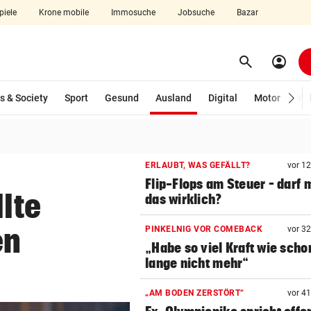
piele
Krone mobile
Immosuche
Jobsuche
Bazar
search
account_circle
Menü aufklappen
Suchen
(ausgewählt)
s & Society
Sport
Gesund
Ausland
Digital
Motor
Wir
len
ERLAUBT, WAS GEFÄLLT?
vor 1
Flip-Flops am Steuer – darf 
llte
das wirklich?
en
PINKELNIG VOR COMEBACK
vor 3
„Habe so viel Kraft wie scho
lange nicht mehr“
„AM BODEN ZERSTÖRT“
vor 4