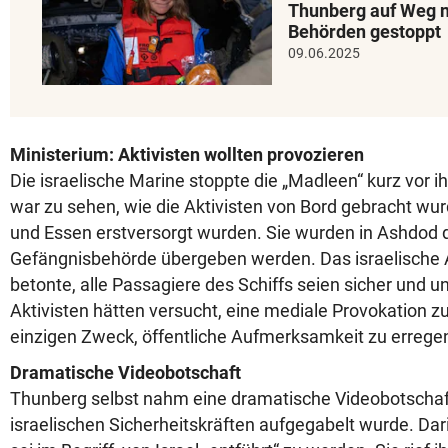
Thunberg auf Weg 
Behörden gestoppt
09.06.2025
Ministerium: Aktivisten wollten provozieren
Die israelische Marine stoppte die „Madleen“ kurz vor ih
war zu sehen, wie die Aktivisten von Bord gebracht wu
und Essen erstversorgt wurden. Sie wurden in Ashdod d
Gefängnisbehörde übergeben werden. Das israelische
betonte, alle Passagiere des Schiffs seien sicher und u
Aktivisten hätten versucht, eine mediale Provokation z
einzigen Zweck, öffentliche Aufmerksamkeit zu errege
Dramatische Videobotschaft
Thunberg selbst nahm eine dramatische Videobotschaft
israelischen Sicherheitskräften aufgegabelt wurde. Dari