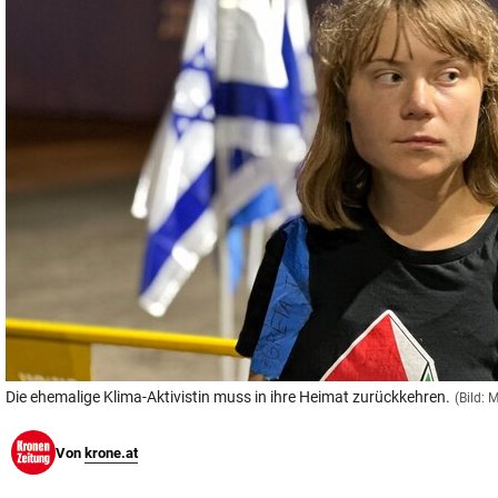
© Krone Multimedia GmbH & Co KG 2026
Muthgasse 2, 1190 Wien
Die ehemalige Klima-Aktivistin muss in ihre Heimat zurückkehren.
(Bild: 
Von
krone.at