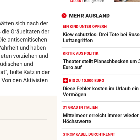
140.841
mal gelesen
FÄHIGKEITEN BEDENKLICH
vor 
Sorge um Sicherheit: OpenA
MEHR AUSLAND
muss neue KI einhegen
hätten sich nach der
EIN KIND UNTER OPFERN
 die Gräueltaten der
BETRUNKENER ALS LENKER
vor 
Kiew schutzlos: Drei Tote bei Rus
Die antisemitischen
Dumper überschlug sich und
Luftangriffen
stürzte 30 Meter ab
 Wahrheit und haben
KRITIK AUS POLITIK
deten vorziehen und
WARTEN AUF DEN SIEG?
vor 
Theater stellt Planschbecken um 
 jüdischen und
Euro auf
GAK-Heimstart: „Qualität ist
“, teilte Katz in der
ganz andere!“
. Von den Aktivisten
BIS ZU 10.000 EURO
Diese Fehler kosten im Urlaub ein
Vermögen
31 GRAD IN ITALIEN
Mittelmeer erreicht immer wieder
Höchstwerte
STROMKABEL DURCHTRENNT
“