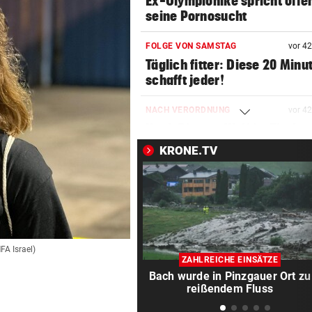
Ex-Olympionike spricht offe
seine Pornosucht
FOLGE VON SAMSTAG
vor 4
Täglich fitter: Diese 20 Minu
schafft jeder!
NACH VERORDNUNG
vor 4
Nach Rissen: Wolf im Tiroler
Bezirk Imst entnommen
KRONE.TV
HOFFNUNG FÜR PATIENTEN
vor 4
Diese Krebstherapien bieten
Heilungschancen
EIN KIND UNTER OPFERN
vor ein
MFA Israel)
Kiew schutzlos: Drei Tote bei
ZAHLREICHE EINSÄTZE
Russen-Luftangriffen
Bach wurde in Pinzgauer Ort zu
reißendem Fluss
UMFRAGE ALARMIEREND
vor ein