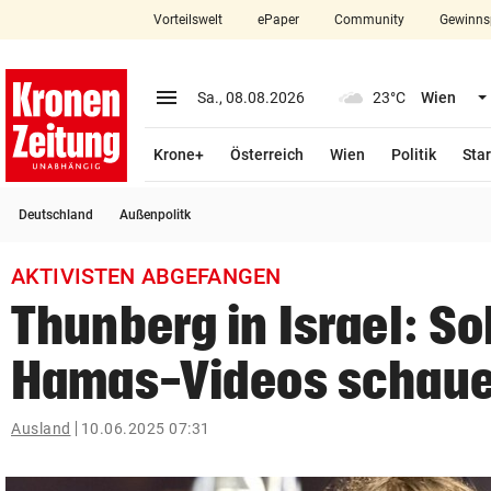
Vorteilswelt
ePaper
Community
Gewinns
close
Schließen
menu
Menü aufklappen
Sa., 08.08.2026
23°C
Wien
Abonnieren
Krone+
Österreich
Wien
Politik
Star
account_circle
arrow_right
Anmelden
Deutschland
Außenpolitk
pin_drop
arrow_right
Bundesland auswäh
Wien
AKTIVISTEN ABGEFANGEN
bookmark
Merkliste
Thunberg in Israel: So
Hamas-Videos schau
Suchbegriff
search
eingeben
Ausland
10.06.2025 07:31