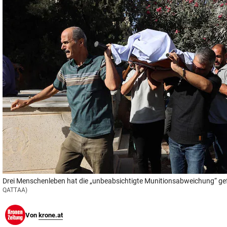
© Krone Multimedia GmbH & Co KG 2026
Muthgasse 2, 1190 Wien
Drei Menschenleben hat die „unbeabsichtigte Munitionsabweichung“ gef
QATTAA)
Von
krone.at