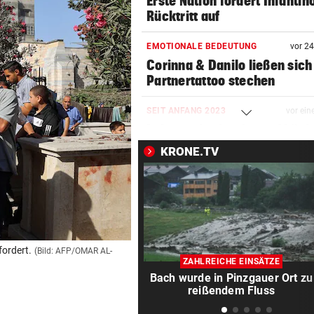
Erste Nation fordert Infantin
Rücktritt auf
EMOTIONALE BEDEUTUNG
vor 2
Corinna & Danilo ließen sich
Partnertattoo stechen
SEIT ANFANG 2023
vor ein
Lebensmittelpreise auf höch
Stand geklettert
KRONE.TV
AUSSAGE ÜBER KINDER
vor ein
Steirische ÖVP-Chefin kritis
den Bundeskanzler
„WERMUTSTROPFEN“
vor ein
ordert.
(Bild: AFP/OMAR AL-
Verletzter Salzburg-Kicker: 
ZAHLREICHE EINSÄTZE
Diagnose ist da!
Bach wurde in Pinzgauer Ort zu
reißendem Fluss
SPRICHT ÜBER FAMILIE
vor ein