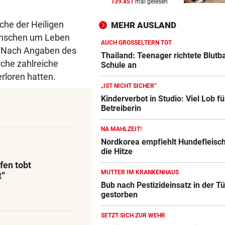
139.451
mal gelesen
MUTTER IM KRANKENHAUS
vor 
Bub nach Pestizideinsatz in 
rche der Heiligen
MEHR AUSLAND
Türkei gestorben
Menschen um Leben
AUCH GROSSELTERN TOT
. Nach Angaben des
HAND AUFS HERZ
vor 
Thailand: Teenager richtete Blutb
rche zahlreiche
Würden Sie einen Politiker 
Schule an
erloren hatten.
„IST NICHT SICHER“
VON OIDA BIS CRINGE
vor 
Kinderverbot in Studio: Viel Lob fü
Warum sich Jugendwörter i
Betreiberin
schneller verändern
NA MAHLZEIT!
Nordkorea empfiehlt Hundefleisc
die Hitze
fen tobt
MUTTER IM KRANKENHAUS
t“
Bub nach Pestizideinsatz in der Tü
gestorben
SETZT SICH ZUR WEHR