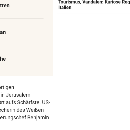
Tourismus, Vandalen: Kuriose Reg
tren
Italien
 an
che
ortigen
t in Jerusalem
Ort aufs Schärfste. US-
echerin des Weißen
ierungschef Benjamin