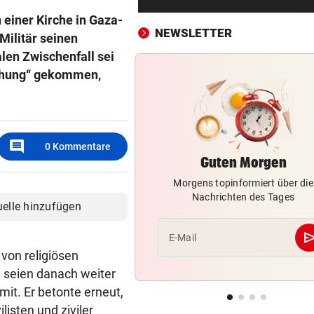
Royale Ehekrise? Das sagt
einer Kirche in Gaza-
Ehemann von Beatrice
NEWSLETTER
Militär seinen
len Zwischenfall sei
„MONSTER-EINSATZ“
vor ein
Feuerwehr jagte „Vogelspin
ichung“ gekommen,
am Spielplatz
PSG WARTET SCHON
vor ein
WM-Held zeigt Sixpack – ver
comment
0
Kommentare
er Barcelona?
Guten Morgen
Morgens topinformiert über die
AUCH GROSSELTERN TOT
vor ein
Nachrichten des Tages
Thailand: Teenager richtete
uelle hinzufügen
Blutbad in Schule an
se
E-Mail
DAS SAGEN DIE LESER
vor ein
 von religiösen
Stocker-Sager: „Fettnäpfch
 seien danach weiter
sondergleichen!“
 mit. Er betonte erneut,
listen und ziviler
„IST NICHT SICHER“
vor ein