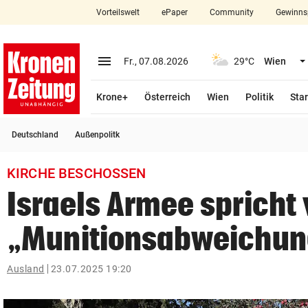
Vorteilswelt
ePaper
Community
Gewinns
close
Schließen
menu
Menü aufklappen
Fr., 07.08.2026
29°C
Wien
Abonnieren
Krone+
Österreich
Wien
Politik
Star
account_circle
arrow_right
Anmelden
Deutschland
Außenpolitk
pin_drop
arrow_right
Bundesland auswäh
Wien
KIRCHE BESCHOSSEN
bookmark
Merkliste
Israels Armee spricht
„Munitionsabweichun
Suchbegriff
search
eingeben
Ausland
23.07.2025 19:20