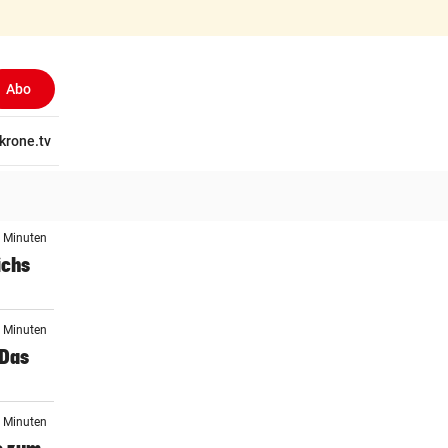
Abo
tschaft
krone.tv
Wissen
Gericht
Kolumnen
Freizeit
Reise
Ti
9 Minuten
ichs
6 Minuten
 Das
1 Minuten