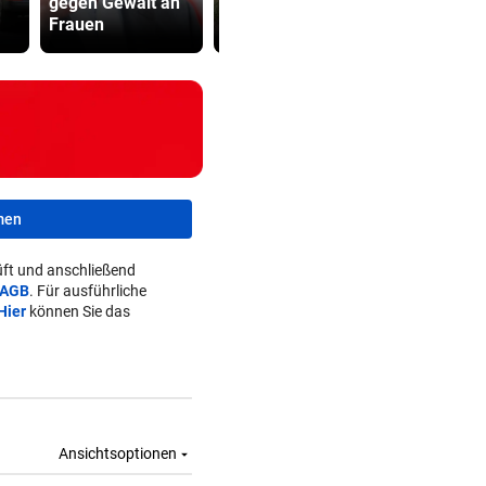
gegen Gewalt an
Wetter gibt es
Studio: Vie
Frauen
nicht mehr“
für Betreib
men
ft und anschließend
AGB
. Für ausführliche
Hier
können Sie das