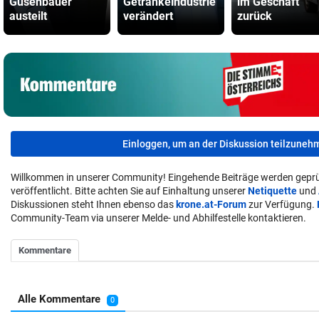
Gusenbauer
Getränkeindustrie
im Geschäft
austeilt
verändert
zurück
Einloggen, um an der Diskussion teilzuneh
Willkommen in unserer Community! Eingehende Beiträge werden geprü
veröffentlicht. Bitte achten Sie auf Einhaltung unserer
Netiquette
und
Diskussionen steht Ihnen ebenso das
krone.at-Forum
zur Verfügung.
Community-Team via unserer Melde- und Abhilfestelle kontaktieren.