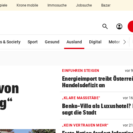
piele
Krone mobile
Immosuche
Jobsuche
Bazar
search
account_circle
Menü aufklappen
Suchen
(ausgewählt)
s & Society
Sport
Gesund
Ausland
Digital
Motor
Wir
len
EINFUHREN STEIGEN
vor 
Energieimport treibt Österre
 von
Handelsdefizit an
g“
„KLARE MASSSTÄBE“
vor 1
Benko-Villa als Luxushotel?
sagt die Stadt
„KEIN VERTRAUEN MEHR“
vor 2