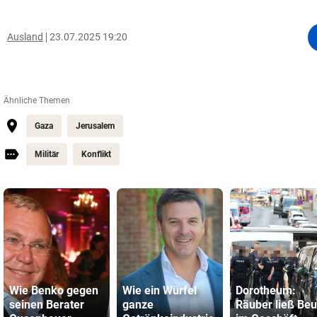
Ausland
23.07.2025 19:20
Ähnliche Themen
Gaza
Jerusalem
Militär
Konflikt
Wie Benko gegen
Wie ein Würfel
Dorotheum:
seinen Berater
ganze
Räuber ließ Beu