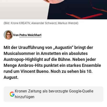
© Krone Multimedia GmbH & Co KG 2026
Muthgasse 2, 1190 Wien
(Bild: Krone KREATIV, Alexander Schwarzl, Markus Wenzel)
Von
Petra Weichhart
Mit der Uraufführung von „Augustin“ bringt der
Musicalsommer in Amstetten ein absolutes
Austropop-Highlight auf die Bühne. Neben jeder
Menge Ambros-Hits punktet ein starkes Ensemble
rund um Vincent Bueno. Noch zu sehen bis 10.
August.
Kronen Zeitung als bevorzugte Google-Quelle
hinzufügen