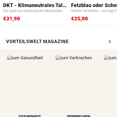
DKT - Klimaneutrales Talent
Fetzblau oder Schn
Ein Spiel aus abbaubaren Materialien
Wetter verstehen - von Sigi F
€31,90
€25,00
chevron_right
VORTEILSWELT MAGAZINE
GESUNDHEIT
VERBRECHEN