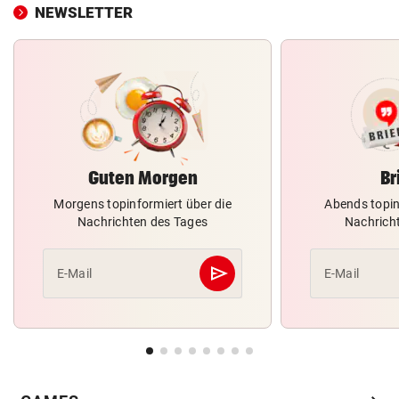
NEWSLETTER
Guten Morgen
Br
Morgens topinformiert über die
Abends topin
Nachrichten des Tages
Nachrich
send
E-Mail
E-Mail
Abschicken