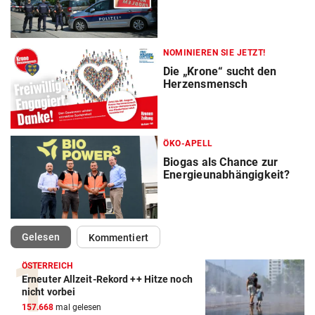
NOMINIEREN SIE JETZT!
Die „Krone“ sucht den
Herzensmensch
ÖKO-APELL
Biogas als Chance zur
Energieunabhängigkeit?
(ausgewählt)
Gelesen
Kommentiert
ÖSTERREICH
Erneuter Allzeit-Rekord ++ Hitze noch
nicht vorbei
157.668
mal gelesen