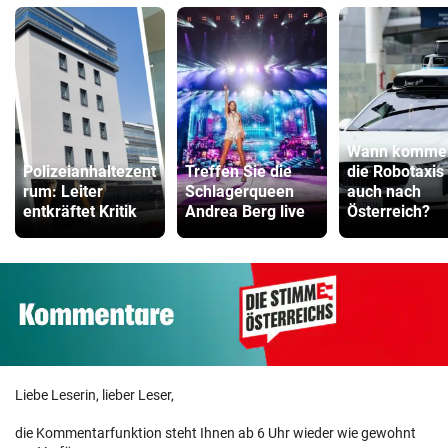
Wann komme
Polizeianhaltezent
Treffen Sie die
die Robotaxis
rum: Leiter
Schlagerqueen
auch nach
entkräftet Kritik
Andrea Berg live
Österreich?
Liebe Leserin, lieber Leser,
die Kommentarfunktion steht Ihnen ab 6 Uhr wieder wie gewohnt