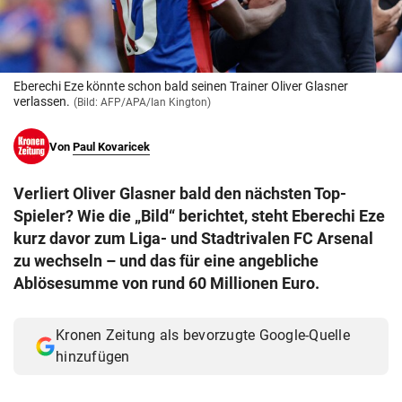
© Krone Multimedia GmbH & Co KG 2026
Muthgasse 2, 1190 Wien
Eberechi Eze könnte schon bald seinen Trainer Oliver Glasner
verlassen.
(Bild: AFP/APA/Ian Kington)
Von
Paul Kovaricek
Verliert Oliver Glasner bald den nächsten Top-
Spieler? Wie die „Bild“ berichtet, steht Eberechi Eze
kurz davor zum Liga- und Stadtrivalen FC Arsenal
zu wechseln – und das für eine angebliche
Ablösesumme von rund 60 Millionen Euro.
Kronen Zeitung als bevorzugte Google-Quelle
hinzufügen