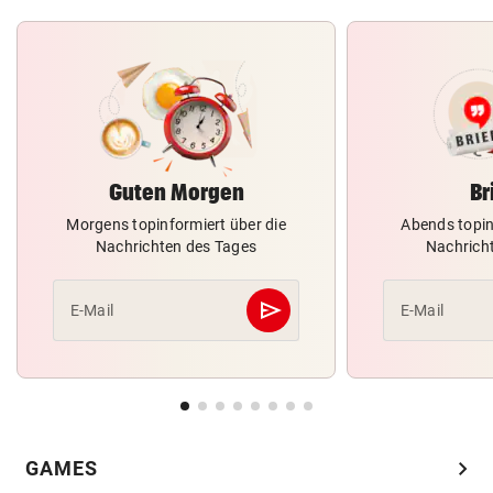
Guten Morgen
Br
Morgens topinformiert über die
Abends topin
Nachrichten des Tages
Nachrich
send
E-Mail
E-Mail
Abschicken
chevron_right
GAMES