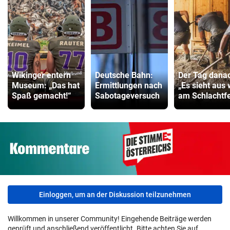
Fahrradanhänger Vergleich
ZUM VERGLEICH
Faszienrolle Vergleich
ZUM VERGLEICH
Wikinger entern
Deutsche Bahn:
Der Tag dana
Hoverboard Vergleich
Museum: „Das hat
Ermittlungen nach
„Es sieht aus 
Spaß gemacht!“
Sabotageversuch
am Schlachtfe
ZUM VERGLEICH
Kinderfahrrad Vergleich
ZUM VERGLEICH
Einloggen, um an der Diskussion teilzunehmen
Willkommen in unserer Community! Eingehende Beiträge werden
geprüft und anschließend veröffentlicht. Bitte achten Sie auf