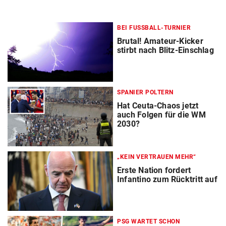
BEI FUSSBALL-TURNIER
Brutal! Amateur-Kicker
stirbt nach Blitz-Einschlag
SPANIER POLTERN
Hat Ceuta-Chaos jetzt
auch Folgen für die WM
2030?
„KEIN VERTRAUEN MEHR“
Erste Nation fordert
Infantino zum Rücktritt auf
PSG WARTET SCHON