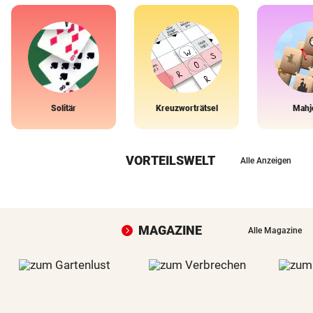
Solitär
Kreuzworträtsel
Mahj
VORTEILSWELT
Alle Anzeigen
MAGAZINE
Alle Magazine