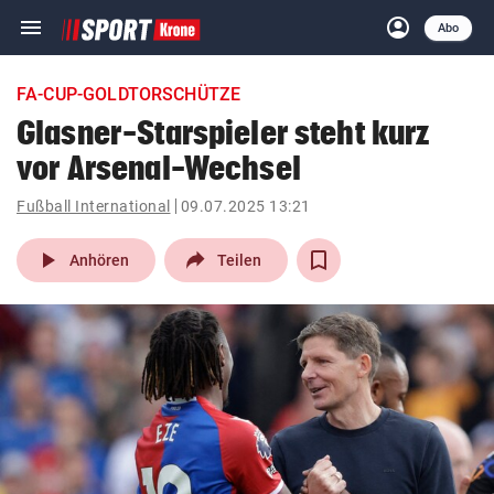
menu
account_circle
Navigation
Anmelden
Abo
close
Schließen
ein-/ausklappen
FA-CUP-GOLDTORSCHÜTZE
Abonnieren
Glasner-Starspieler steht kurz
vor Arsenal-Wechsel
account_circle
arrow_right
Anmelden
Fußball International
09.07.2025 13:21
pin_drop
arrow_right
Bundesland auswäh
Wien
play_arrow
Anhören
Teilen
bookmark
Merkliste
Suchbegriff
search
eingeben