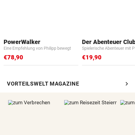
PowerWalker
Der Abenteuer Clu
Eine Empfehlung von Philipp bewegt
Spielerische Abenteuer mit P
€78,90
€19,90
chevron_right
VORTEILSWELT MAGAZINE