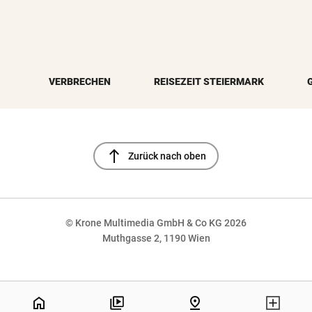
VERBRECHEN
REISEZEIT STEIERMARK
north
Zurück nach oben
© Krone Multimedia GmbH & Co KG 2026
Muthgasse 2, 1190 Wien
NaN%
home
pin_drop