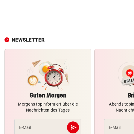
NEWSLETTER
Guten Morgen
Br
Morgens topinformiert über die
Abends topin
Nachrichten des Tages
Nachrich
send
E-Mail
E-Mail
Abschicken