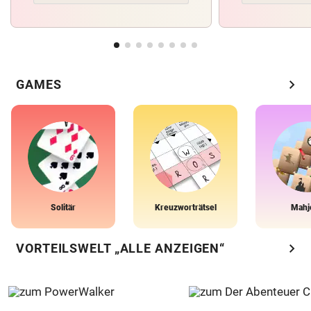
chevron_right
GAMES
Solitär
Kreuzworträtsel
Mahj
chevron_right
VORTEILSWELT „ALLE ANZEIGEN“