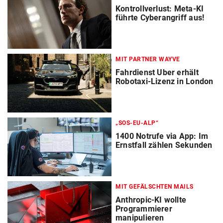
Kontrollverlust: Meta-KI
führte Cyberangriff aus!
MIT PARTNER WAYVE
Fahrdienst Uber erhält
Robotaxi-Lizenz in London
„SOS-EU-ALP“
1400 Notrufe via App: Im
Ernstfall zählen Sekunden
MIT GEFÄLSCHTEN MAILS
Anthropic-KI wollte
Programmierer
manipulieren