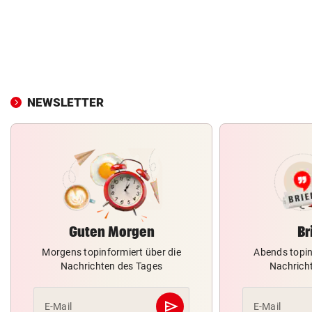
NEWSLETTER
Guten Morgen
Br
Morgens topinformiert über die
Abends topin
Nachrichten des Tages
Nachrich
send
E-Mail
E-Mail
Abschicken