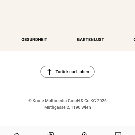
GESUNDHEIT
GARTENLUST
north
Zurück nach oben
© Krone Multimedia GmbH & Co KG 2026
Muthgasse 2, 1190 Wien
NaN%