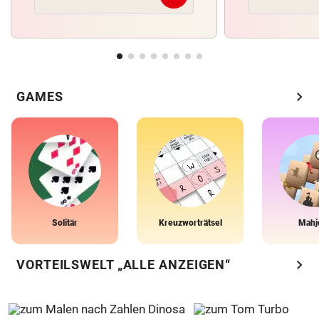
chevron_right
GAMES
Solitär
Kreuzworträtsel
Mahj
chevron_right
VORTEILSWELT „ALLE ANZEIGEN“