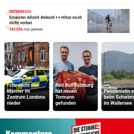
ÖSTERREICH
Erneuter Allzeit-Rekord ++ Hitze noch
nicht vorbei
151.536
mal gelesen
Frau sticht vier
Red Bull Salzburg
Männer im
hat neuen
Pensionistin s
Zentrum Londons
Tormann
beim Schwi
nieder
gefunden
im Wallersee