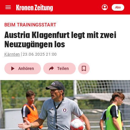
menu
account_circle
Navigation
Anmelden
Abo
close
Schließen
ein-/ausklappen
BEIM TRAININGSSTART
Abonnieren
Austria Klagenfurt legt mit zwei
Neuzugängen los
account_circle
arrow_right
Anmelden
Kärnten
23.06.2025 21:00
pin_drop
arrow_right
Bundesland auswäh
Wien
play_arrow
Anhören
Teilen
bookmark
Merkliste
Suchbegriff
search
eingeben