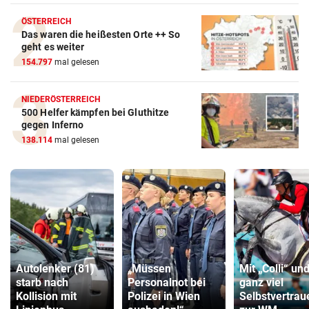
ÖSTERREICH
Das waren die heißesten Orte ++ So
geht es weiter
154.797
mal gelesen
NIEDERÖSTERREICH
500 Helfer kämpfen bei Gluthitze
gegen Inferno
138.114
mal gelesen
Autolenker (81)
„Müssen
Mit „Colli“ un
starb nach
Personalnot bei
ganz viel
Kollision mit
Polizei in Wien
Selbstvertrau