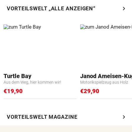
chevron_right
VORTEILSWELT „ALLE ANZEIGEN“
Turtle Bay
Janod Ameisen-Ku
Aus dem Weg, hier kommen wir!
Motorikspielzeug aus Holz
€19,90
€29,90
chevron_right
VORTEILSWELT MAGAZINE