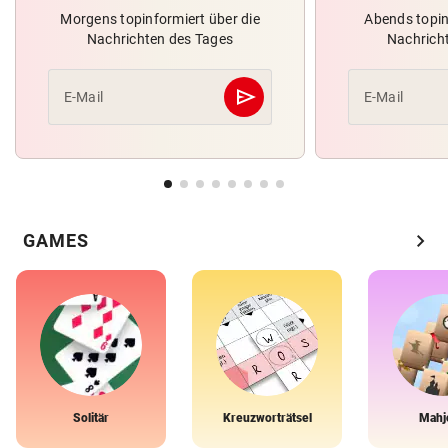
Morgens topinformiert über die
Abends topin
Nachrichten des Tages
Nachrich
send
E-Mail
E-Mail
Abschicken
chevron_right
GAMES
Solitär
Kreuzworträtsel
Mahj