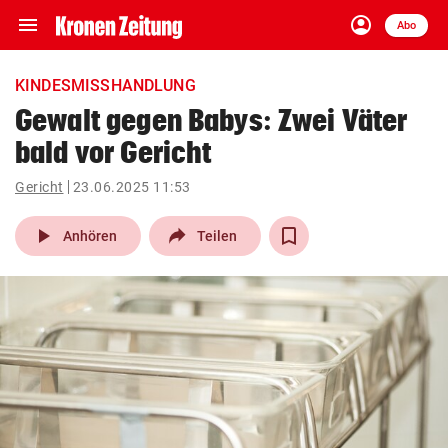
menu
account_circle
Navigation
Anmelden
Abo
close
Schließen
ein-/ausklappen
KINDESMISSHANDLUNG
Abonnieren
Gewalt gegen Babys: Zwei Väter
bald vor Gericht
account_circle
arrow_right
Anmelden
Gericht
23.06.2025 11:53
pin_drop
arrow_right
Bundesland auswäh
Wien
play_arrow
Anhören
Teilen
bookmark
Merkliste
Suchbegriff
search
eingeben