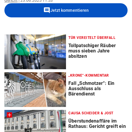
Gericht
23.06.2025 11:53
comment
Jetzt kommentieren
TÜR VEREITELT ÜBERFALL
Tollpatschiger Räuber
muss sieben Jahre
absitzen
„KRONE“-KOMMENTAR
Fall „Schmotzer“: Ein
Ausschluss als
Bärendienst
CAUSA SCHEIDER & JOST
Überstundenaffäre im
Rathaus: Gericht greift ein