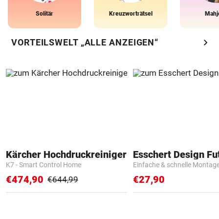
Solitär
Kreuzworträtsel
Mahj
chevron_right
VORTEILSWELT „ALLE ANZEIGEN“
Kärcher Hochdruckreiniger
K7 - Smart Control Home
Einfache & schnelle Montag
€474,90
€27,90
€644,99