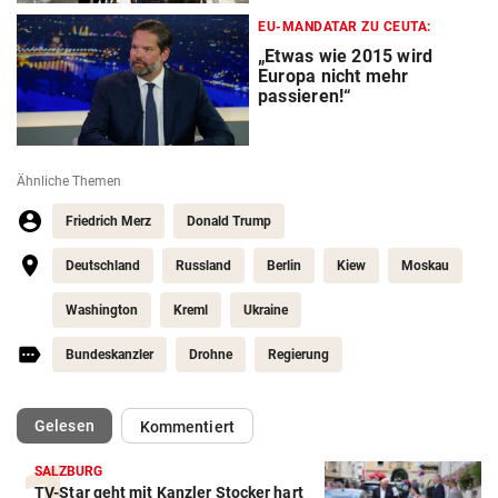
EU-MANDATAR ZU CEUTA:
„Etwas wie 2015 wird
Europa nicht mehr
passieren!“
Ähnliche Themen
Friedrich Merz
Donald Trump
Deutschland
Russland
Berlin
Kiew
Moskau
Washington
Kreml
Ukraine
Bundeskanzler
Drohne
Regierung
(ausgewählt)
Gelesen
Kommentiert
SALZBURG
TV-Star geht mit Kanzler Stocker hart