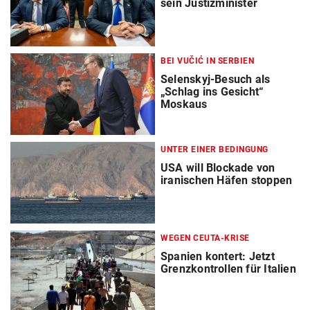
sein Justizminister
BEI VUČIĆ IN SERBIEN
Selenskyj-Besuch als
„Schlag ins Gesicht“
Moskaus
UNTER EINER BEDINGUNG
USA will Blockade von
iranischen Häfen stoppen
WEGEN CEUTA-KRISE
Spanien kontert: Jetzt
Grenzkontrollen für Italien