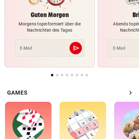
Guten Morgen
Br
Morgens topinformiert über die
Abends topin
Nachrichten des Tages
Nachrich
send
E-Mail
E-Mail
Abschicken
chevron_right
GAMES