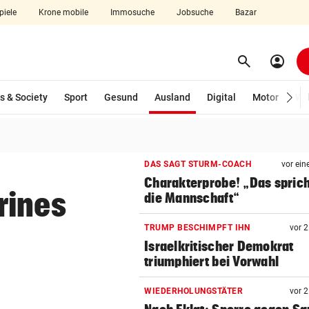
piele
Krone mobile
Immosuche
Jobsuche
Bazar
search
account_circle
Menü aufklappen
Suchen
(ausgewählt)
s & Society
Sport
Gesund
Ausland
Digital
Motor
Wir
len
DAS SAGT STURM-COACH
vor ein
Charakterprobe! „Das sprich
rines
die Mannschaft“
TRUMP BESCHIMPFT IHN
vor 
Israelkritischer Demokrat
triumphiert bei Vorwahl
WIEDERHOLUNGSTÄTER
vor 