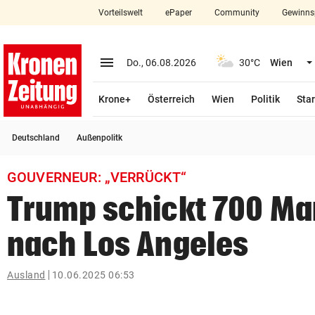
Vorteilswelt
ePaper
Community
Gewinns
close
Schließen
menu
Menü aufklappen
Do., 06.08.2026
30°C
Wien
Abonnieren
Krone+
Österreich
Wien
Politik
Star
account_circle
arrow_right
Anmelden
Deutschland
Außenpolitk
pin_drop
arrow_right
Bundesland auswäh
Wien
GOUVERNEUR: „VERRÜCKT“
bookmark
Merkliste
Trump schickt 700 Ma
nach Los Angeles
Suchbegriff
search
eingeben
Ausland
10.06.2025 06:53