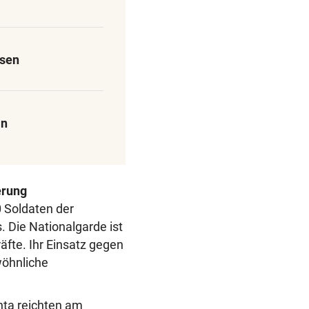
ssen
an
erung
 Soldaten der
 Die Nationalgarde ist
räfte. Ihr Einsatz gegen
wöhnliche
ta reichten am