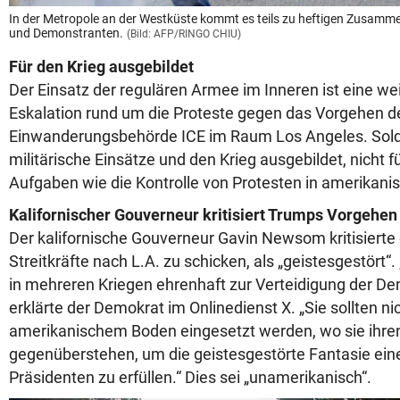
In der Metropole an der Westküste kommt es teils zu heftigen Zusamm
und Demonstranten.
(Bild: AFP/RINGO CHIU)
Für den Krieg ausgebildet
Der Einsatz der regulären Armee im Inneren ist eine we
Eskalation rund um die Proteste gegen das Vorgehen d
Einwanderungsbehörde ICE im Raum Los Angeles. Solda
militärische Einsätze und den Krieg ausgebildet, nicht fü
Aufgaben wie die Kontrolle von Protesten in amerikani
Kalifornischer Gouverneur kritisiert Trumps Vorgehen
Der kalifornische Gouverneur Gavin Newsom kritisierte
Streitkräfte nach L.A. zu schicken, als „geistesgestört
in mehreren Kriegen ehrenhaft zur Verteidigung der De
erklärte der Demokrat im Onlinedienst X. „Sie sollten ni
amerikanischem Boden eingesetzt werden, wo sie ihre
gegenüberstehen, um die geistesgestörte Fantasie eine
Präsidenten zu erfüllen.“ Dies sei „unamerikanisch“.