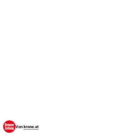
© Krone Multimedia GmbH & Co KG 2026
Muthgasse 2, 1190 Wien
Von
krone.at