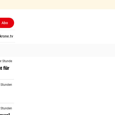
Abo
tschaft
krone.tv
Wissen
Gericht
Kolumnen
Freizeit
Reise
Ti
er Stunde
t für
2 Stunden
2 Stunden