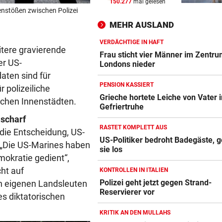
150.277
mal gelesen
WIR HATTEN 41,2 GRAD!
vor 
enstößen zwischen Polizei
Erneuter Allzeit-Rekord ++ H
MEHR AUSLAND
noch nicht vorbei
VERDÄCHTIGE IN HAFT
itere gravierende
BEAMTE SIND AM ZUG
vor 
Frau sticht vier Männer im Zentr
er US-
Feilschen um neue Klimahilf
Londons nieder
geht munter weiter
ten sind für
PENSION KASSIERT
r polizeiliche
POLIZEI SUCHT HINWEISE
vor 
Grieche hortete Leiche von Vater i
schen Innenstädten.
Gefriertruhe
Goldkettenräuber von Graz:
 scharf
Weitere Opfer vermutet
RASTET KOMPLETT AUS
 die Entscheidung, US-
US-Politiker bedroht Badegäste, g
“. „Die US-Marines haben
sie los
mokratie gedient“,
cht auf
KONTROLLEN IN ITALIEN
Polizei geht jetzt gegen Strand-
n eigenen Landsleuten
Reservierer vor
s diktatorischen
KRITIK AN DEN MULLAHS