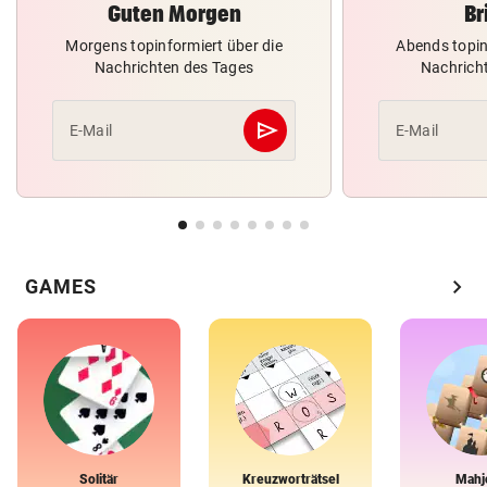
Guten Morgen
Br
Morgens topinformiert über die
Abends topin
Nachrichten des Tages
Nachrich
send
E-Mail
E-Mail
Abschicken
chevron_right
GAMES
Solitär
Kreuzworträtsel
Mahj