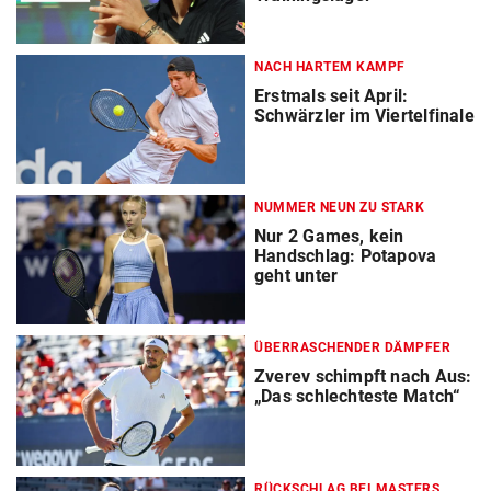
NACH HARTEM KAMPF
Erstmals seit April:
Schwärzler im Viertelfinale
NUMMER NEUN ZU STARK
Nur 2 Games, kein
Handschlag: Potapova
geht unter
ÜBERRASCHENDER DÄMPFER
Zverev schimpft nach Aus:
„Das schlechteste Match“
RÜCKSCHLAG BEI MASTERS