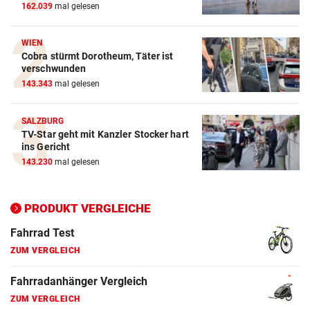
162.039
mal gelesen
ZUM VERGLEICH
Crosstrainer Vergleich
WIEN
Cobra stürmt Dorotheum, Täter ist
ZUM VERGLEICH
verschwunden
143.343
mal gelesen
E-Bike Vergleich
ZUM VERGLEICH
SALZBURG
TV-Star geht mit Kanzler Stocker hart
Elektro-Scooter Vergleich
ins Gericht
ZUM VERGLEICH
143.230
mal gelesen
Ergometer Vergleich
ZUM VERGLEICH
PRODUKT VERGLEICHE
Fahrrad Test
ZUM VERGLEICH
Fahrradanhänger Vergleich
ZUM VERGLEICH