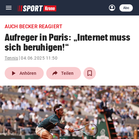
menu
account_circle
Navigation
Anmelden
Abo
close
Schließen
ein-/ausklappen
AUCH BECKER REAGIERT
Abonnieren
Aufreger in Paris: „Internet muss
sich beruhigen!“
account_circle
arrow_right
Anmelden
Tennis
04.06.2025 11:50
pin_drop
arrow_right
Bundesland auswäh
Wien
play_arrow
Anhören
Teilen
bookmark
Merkliste
Suchbegriff
search
eingeben