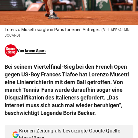
© Krone Multimedia GmbH & Co KG 2026
Muthgasse 2, 1190 Wien
Lorenzo Musetti sorgte in Paris für einen Aufreger.
(Bild: AFP/ALAIN
JOCARD)
Von
krone Sport
Bei seinem Viertelfinal-Sieg bei den French Open
gegen US-Boy Frances Tiafoe hat Lorenzo Musetti
eine Linienrichterin mit dem Ball getroffen. Von
manch Tennis-Fans wurde daraufhin sogar eine
Disqualifikation des Italieners gefordert. „Das
Internet muss sich auch mal wieder beruhigen“,
beschwichtigt Legende Boris Becker.
Kronen Zeitung als bevorzugte Google-Quelle