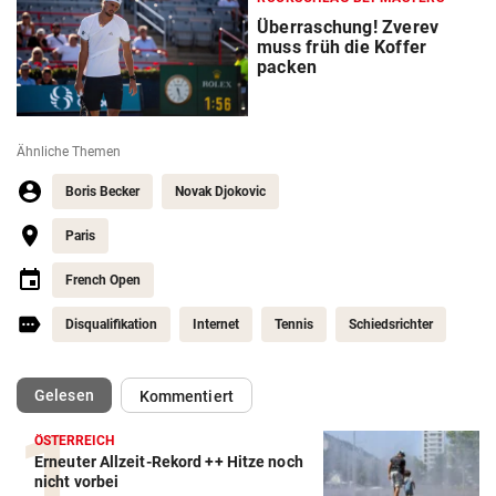
Überraschung! Zverev
muss früh die Koffer
packen
Ähnliche Themen
Boris Becker
Novak Djokovic
Paris
French Open
Disqualifikation
Internet
Tennis
Schiedsrichter
(ausgewählt)
Gelesen
Kommentiert
ÖSTERREICH
Erneuter Allzeit-Rekord ++ Hitze noch
Action-Cam Vergleich
nicht vorbei