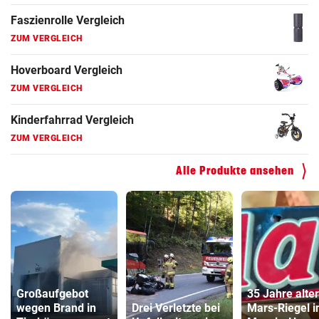
Faszienrolle Vergleich
ZUM VERGLEICH
Hoverboard Vergleich
ZUM VERGLEICH
Kinderfahrrad Vergleich
ZUM VERGLEICH
Alle Produkte ansehen
Großaufgebot
35 Jahre alter
wegen Brand in
Drei Verletzte bei
Mars-Riegel i