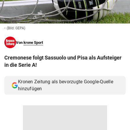
© Krone Multimedia GmbH & Co KG 2026
Muthgasse 2, 1190 Wien
-
(Bild: GEPA)
Von
krone Sport
Cremonese folgt Sassuolo und Pisa als Aufsteiger
in die Serie A!
Kronen Zeitung als bevorzugte Google-Quelle
hinzufügen