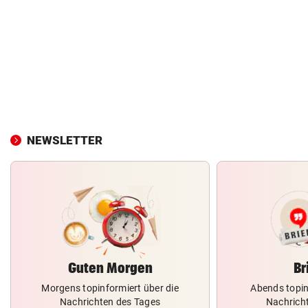
NEWSLETTER
Guten Morgen
Br
Morgens topinformiert über die
Abends topin
Nachrichten des Tages
Nachrich