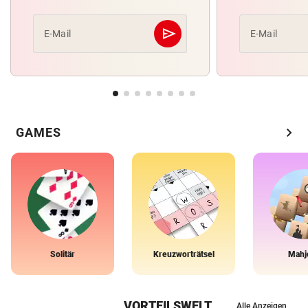
send
E-Mail
E-Mail
Abschicken
chevron_right
GAMES
Solitär
Kreuzworträtsel
Mahj
VORTEILSWELT
Alle Anzeigen