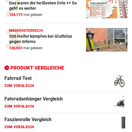
Das waren die heißesten Orte ++ So
ZUM VERGLEICH
geht es weiter
154.119
mal gelesen
E-Bike Vergleich
ZUM VERGLEICH
NIEDERÖSTERREICH
500 Helfer kämpfen bei Gluthitze
Elektro-Scooter Vergleich
gegen Inferno
ZUM VERGLEICH
136.602
mal gelesen
Ergometer Vergleich
ZUM VERGLEICH
PRODUKT VERGLEICHE
Fahrrad Test
ZUM VERGLEICH
Fahrradanhänger Vergleich
ZUM VERGLEICH
Faszienrolle Vergleich
ZUM VERGLEICH