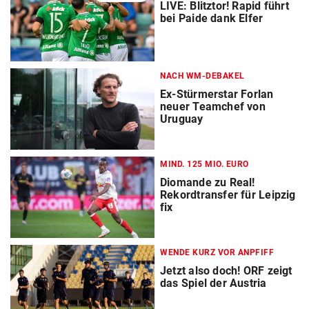
LIVE: Blitztor! Rapid führt
bei Paide dank Elfer
NACH WM-DEBAKEL
Ex-Stürmerstar Forlan
neuer Teamchef von
Uruguay
MIND. 125 MIO. EURO
Diomande zu Real!
Rekordtransfer für Leipzig
fix
WENDE KURZ VOR ANPFIFF
Jetzt also doch! ORF zeigt
das Spiel der Austria