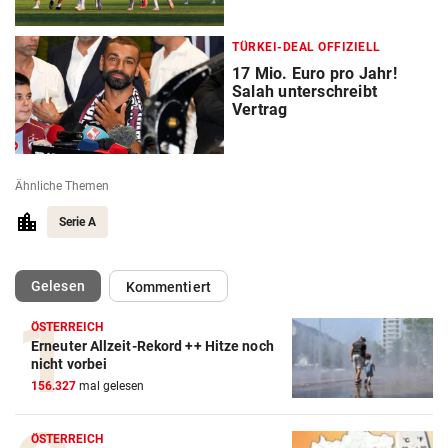
TÜRKEI-DEAL OFFIZIELL
17 Mio. Euro pro Jahr!
Salah unterschreibt
Vertrag
Ähnliche Themen
Serie A
(ausgewählt)
Gelesen
Kommentiert
ÖSTERREICH
Erneuter Allzeit-Rekord ++ Hitze noch
Action-Cam Vergleich
nicht vorbei
156.327
mal gelesen
ZUM VERGLEICH
Crosstrainer Vergleich
ÖSTERREICH