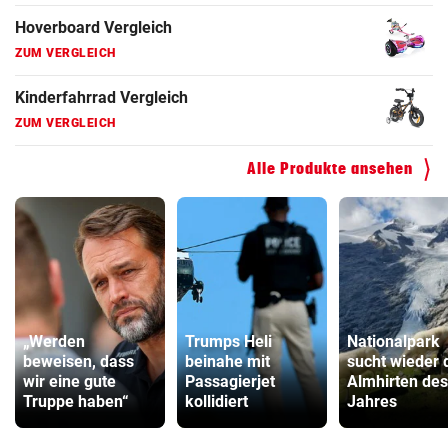
Hoverboard Vergleich
ZUM VERGLEICH
Kinderfahrrad Vergleich
ZUM VERGLEICH
Alle Produkte ansehen
„Werden
Trumps Heli
Nationalpark
beweisen, dass
beinahe mit
sucht wieder 
wir eine gute
Passagierjet
Almhirten des
Truppe haben“
kollidiert
Jahres