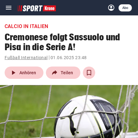
menu
account_circle
Navigation
Anmelden
Abo
close
Schließen
ein-/ausklappen
CALCIO IN ITALIEN
Abonnieren
Cremonese folgt Sassuolo und
Pisa in die Serie A!
account_circle
arrow_right
Anmelden
Fußball International
01.06.2025 23:48
pin_drop
arrow_right
Bundesland auswäh
Wien
play_arrow
Anhören
Teilen
bookmark
Merkliste
Suchbegriff
search
eingeben