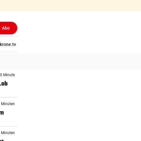
Abo
tschaft
krone.tv
Wissen
Gericht
Kolumnen
Freizeit
Reise
Ti
 0 Minute
Lob
3 Minuten
im
3 Minuten