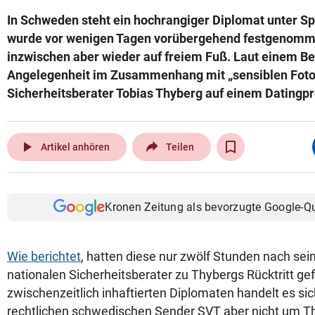
In Schweden steht ein hochrangiger Diplomat unter S
wurde vor wenigen Tagen vorübergehend festgenomme
inzwischen aber wieder auf freiem Fuß. Laut einem Ber
Angelegenheit im Zusammenhang mit „sensiblen Foto
Sicherheitsberater Tobias Thyberg auf einem Datingpro
play_arrow
Artikel anhören
Teilen
Kronen Zeitung als bevorzugte Google-Q
Wie berichtet
, hatten diese nur zwölf Stunden nach se
nationalen Sicherheitsberater zu Thybergs Rücktritt ge
zwischenzeitlich inhaftierten Diplomaten handelt es sic
rechtlichen schwedischen Sender SVT aber nicht um T