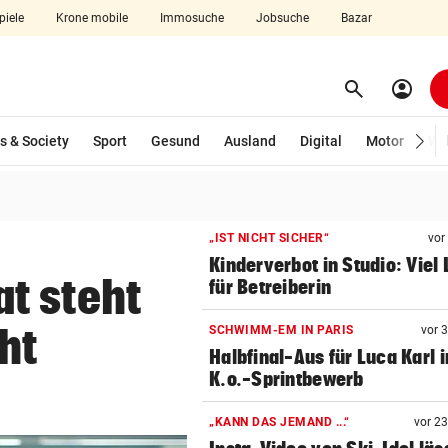
piele
Krone mobile
Immosuche
Jobsuche
Bazar
search
account_circle
Menü aufklappen
Suchen
wählt)
s & Society
Sport
Gesund
Ausland
Digital
Motor
Wir
len
„IST NICHT SICHER“
vor
Kinderverbot in Studio: Viel 
t steht
für Betreiberin
ht
SCHWIMM-EM IN PARIS
vor 
Halbfinal-Aus für Luca Karl 
K.o.-Sprintbewerb
„KANN DAS JEMAND ...“
vor 2