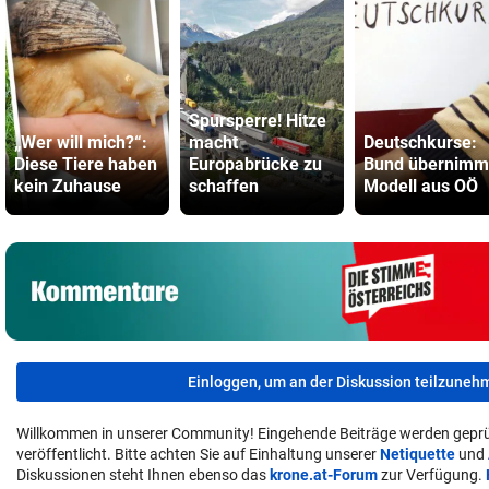
Spursperre! Hitze
„Wer will mich?“:
macht
Deutschkurse:
Diese Tiere haben
Europabrücke zu
Bund übernimm
kein Zuhause
schaffen
Modell aus OÖ
Einloggen, um an der Diskussion teilzuneh
Willkommen in unserer Community! Eingehende Beiträge werden geprü
veröffentlicht. Bitte achten Sie auf Einhaltung unserer
Netiquette
und
Diskussionen steht Ihnen ebenso das
krone.at-Forum
zur Verfügung.