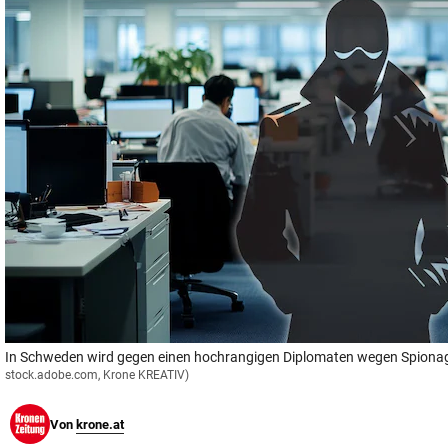
© Krone Multimedia GmbH & Co KG 2026
Muthgasse 2, 1190 Wien
In Schweden wird gegen einen hochrangigen Diplomaten wegen Spionage
stock.adobe.com, Krone KREATIV)
Von
krone.at