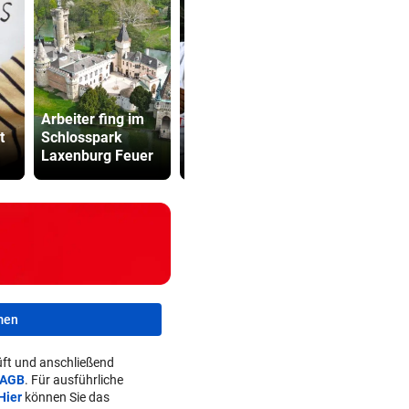
Altachs
Kanzler
Arbeiter fing im
Massombo kennt
entschuldig
t
Schlosspark
den Schlüssel
„Der Satz is
Laxenburg Feuer
zum Erfolg
falsch“
men
ft und anschließend
AGB
. Für ausführliche
Hier
können Sie das