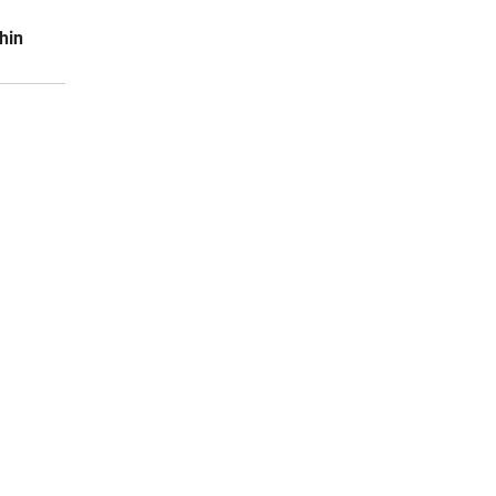
hin
10:35
zwang
10:34