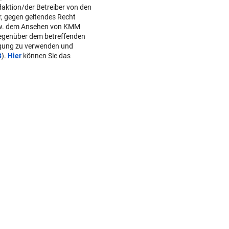
daktion/der Betreiber von den
r, gegen geltendes Recht
w. dem Ansehen von KMM
gegenüber dem betreffenden
lgung zu verwenden und
B
).
Hier
können Sie das