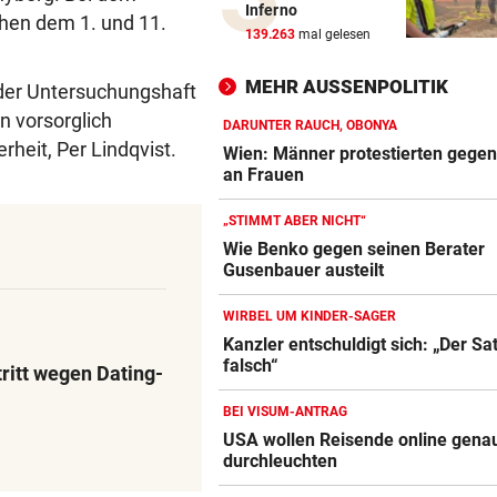
„Wer will mich?“: Diese Tier
Inferno
hen dem 1. und 11.
haben kein Zuhause
139.263
mal gelesen
BEWAFFNETER ÜBERFALL
MEHR AUSSENPOLITIK
der Untersuchungshaft
Dorotheum: Räuber ließ Beu
n vorsorglich
Geschäft zurück
DARUNTER RAUCH, OBONYA
rheit, Per Lindqvist.
Wien: Männer protestierten gege
an Frauen
US-GRENZER NEUGIERIG
So bereiten Sie sich auf Soci
„STIMMT ABER NICHT“
Media-Checks vor
Wie Benko gegen seinen Berater
Gusenbauer austeilt
ANHALTENDE TROCKENHEIT
Kein Wasser mehr:
WIRBEL UM KINDER-SAGER
Alpenvereinshaus schließt 
Kanzler entschuldigt sich: „Der Sat
falsch“
tritt wegen Dating-
PROZESS UM COLD CASE
Anklage-Einspruch im Mordf
BEI VISUM-ANTRAG
Kammerer abgewiesen
USA wollen Reisende online gena
durchleuchten
WIEN, NÖ UND BGLD