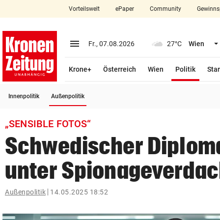
Vorteilswelt
ePaper
Community
Gewinns
close
Schließen
menu
Menü aufklappen
Fr., 07.08.2026
27°C
Wien
Abonnieren
(ausge
Krone+
Österreich
Wien
Politik
Star
account_circle
arrow_right
Anmelden
(ausgewählt)
Innenpolitik
Außenpolitik
pin_drop
arrow_right
Bundesland auswäh
Wien
„SENSIBLE FOTOS“
bookmark
Merkliste
Schwedischer Diploma
unter Spionageverdac
Suchbegriff
search
eingeben
Außenpolitik
14.05.2025 18:52