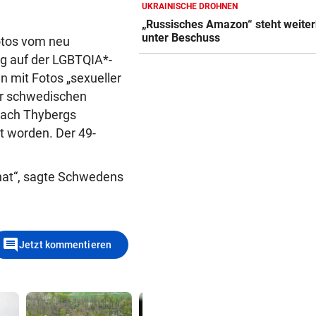
UKRAINISCHE DROHNEN
Vermisste und zugelaufene
„Russisches Amazon“ steht weiter
Vierbeiner
unter Beschuss
otos vom neu
NACH OPERATION
rg auf der LGBTQIA*-
Youngster Maxi Taucher be
n mit Fotos „sexueller
Nummer 1 erneut
er schwedischen
nach Thybergs
SCHÄDEN AUF FAHRBAHN
 worden. Der 49-
Spursperre! Hitze macht
Europabrücke zu schaffen
 hat“, sagte Schwedens
comment
Jetzt kommentieren