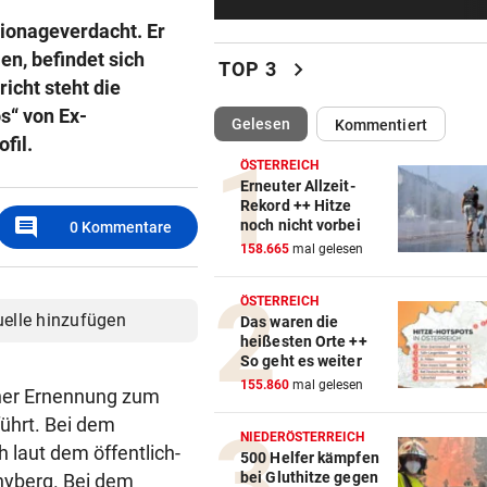
Österreichs Notfallplan
pionageverdacht. Er
n, befindet sich
MARTYRIUM IN WIEN
vor 4
chevron_right
TOP 3
icht steht die
Freundin über Jahre hinweg
bedroht und missbraucht
s“ von Ex-
(ausgewählt)
Gelesen
Kommentiert
fil.
DONNERSTAGS-SPECIAL
vor 5
ÖSTERREICH
Erneuter Allzeit-
Erleben Sie den Auftakt der 
Rekord ++ Hitze
Champions Tour!
comment
noch nicht vorbei
0
Kommentare
158.665
mal gelesen
HIT IN SALZBURG SCHULD
vor 5
Ungewöhnlich! Warum Rapid
ÖSTERREICH
schon um 18 Uhr spielt
uelle hinzufügen
Das waren die
heißesten Orte ++
So geht es weiter
DARUNTER RAUCH, OBONYA
155.860
mal gelesen
Wien: Männer protestierten
iner Ernennung zum
Gewalt an Frauen
führt. Bei dem
NIEDERÖSTERREICH
h laut dem öffentlich-
500 Helfer kämpfen
OBERÖSTERREICH
bei Gluthitze gegen
hyberg. Bei dem