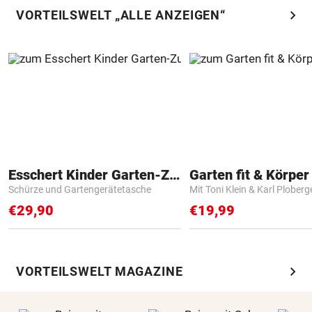
chevron_right
VORTEILSWELT „ALLE ANZEIGEN“
Esschert Kinder Garten-Zubehör
Garten fit & Körper 
Schürze und Gartengerätetasche
Mit Toni Klein & Karl Ploberg
€29,90
€19,99
chevron_right
VORTEILSWELT MAGAZINE