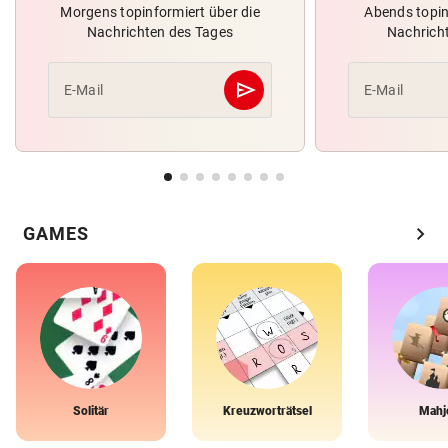
Morgens topinformiert über die
Abends topin
Nachrichten des Tages
Nachrich
send
E-Mail
E-Mail
Abschicken
chevron_right
GAMES
Solitär
Kreuzworträtsel
Mahj