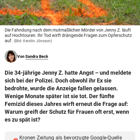
© Krone Multimedia GmbH & Co KG 2026
Muthgasse 2, 1190 Wien
Die Fahndung nach dem mutmaßlichen Mörder von Jenny Z. läuft
auf Hochtouren. Ihr Tod wirft drängende Fragen zum Opferschutz
auf.
(Bild: Kerstin Jönsson)
Von
Sandra Beck
Die 34-jährige Jenny Z. hatte Angst – und meldete
sich bei der Polizei. Doch obwohl ihr Ex sie
bedrohte, wurde die Anzeige fallen gelassen.
Wenige Monate später ist sie tot. Der fünfte
Femizid dieses Jahres wirft erneut die Frage auf:
Warum greift der Schutz für Frauen oft erst, wenn
es zu spät ist?
Kronen Zeitung als bevorzugte Google-Quelle