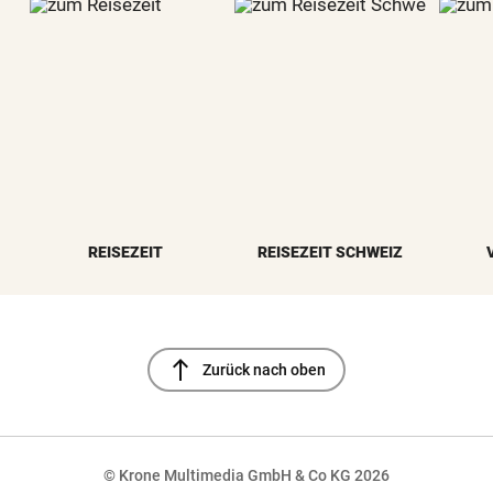
REISEZEIT
REISEZEIT SCHWEIZ
north
Zurück nach oben
© Krone Multimedia GmbH & Co KG 2026