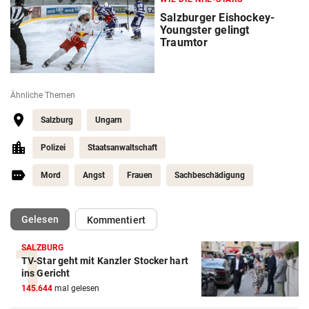
Salzburger Eishockey-
Youngster gelingt
Traumtor
Ähnliche Themen
Salzburg
Ungarn
Polizei
Staatsanwaltschaft
Mord
Angst
Frauen
Sachbeschädigung
(ausgewählt)
Gelesen
Kommentiert
SALZBURG
TV-Star geht mit Kanzler Stocker hart
ins Gericht
145.644
mal gelesen