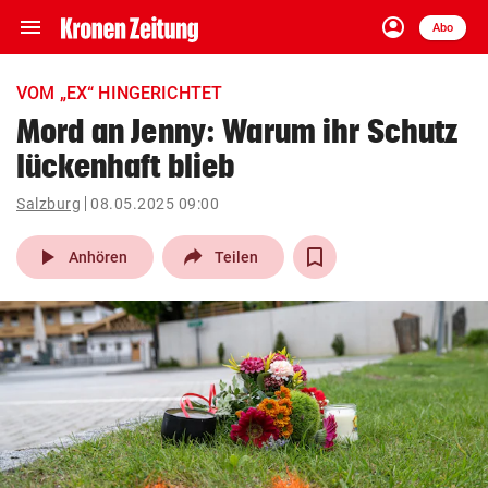
menu
account_circle
Navigation
Anmelden
Abo
close
Schließen
ein-/ausklappen
VOM „EX“ HINGERICHTET
Abonnieren
Mord an Jenny: Warum ihr Schutz
lückenhaft blieb
account_circle
arrow_right
Anmelden
Salzburg
08.05.2025 09:00
pin_drop
arrow_right
Bundesland auswäh
Wien
play_arrow
Anhören
Teilen
bookmark
Merkliste
Suchbegriff
search
eingeben