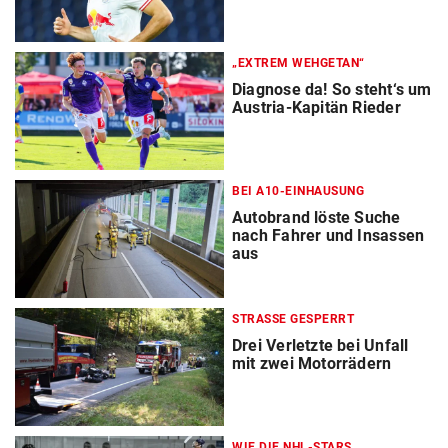
„EXTREM WEHGETAN“
Diagnose da! So steht‘s um
Austria-Kapitän Rieder
BEI A10-EINHAUSUNG
Autobrand löste Suche
nach Fahrer und Insassen
aus
STRASSE GESPERRT
Drei Verletzte bei Unfall
mit zwei Motorrädern
WIE DIE NHL-STARS