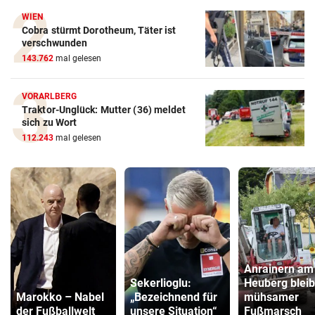
WIEN
Cobra stürmt Dorotheum, Täter ist
verschwunden
143.762
mal gelesen
VORARLBERG
Traktor-Unglück: Mutter (36) meldet
sich zu Wort
112.243
mal gelesen
Anrainern am
Sekerlioglu:
Heuberg bleib
Marokko – Nabel
„Bezeichnend für
mühsamer
der Fußballwelt
unsere Situation“
Fußmarsch