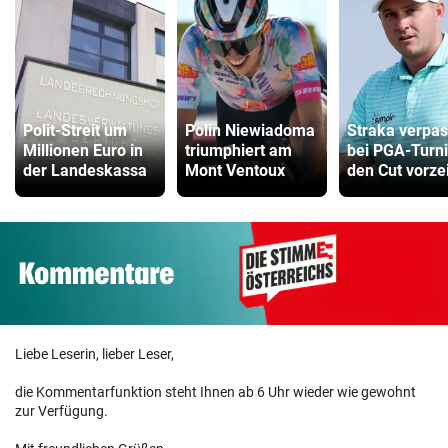
Polit-Streit um
Polin Niewiadoma
Straka verpas
Millionen Euro in
triumphiert am
bei PGA-Turni
der Landeskassa
Mont Ventoux
den Cut vorzei
Liebe Leserin, lieber Leser,
die Kommentarfunktion steht Ihnen ab 6 Uhr wieder wie gewohnt
zur Verfügung.