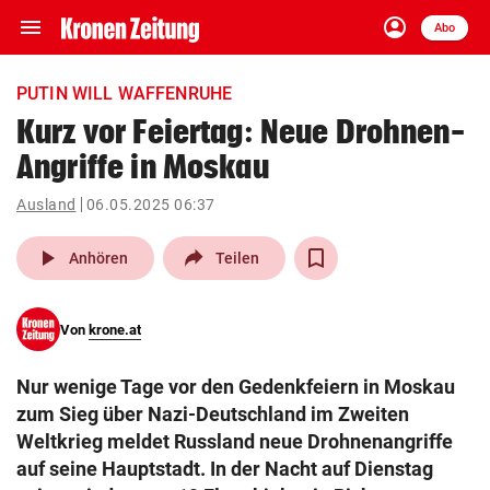
menu
account_circle
Navigation
Anmelden
Abo
close
Schließen
ein-/ausklappen
PUTIN WILL WAFFENRUHE
Abonnieren
Kurz vor Feiertag: Neue Drohnen-
Angriffe in Moskau
account_circle
arrow_right
Anmelden
Ausland
06.05.2025 06:37
pin_drop
arrow_right
Bundesland auswäh
Wien
play_arrow
Anhören
Teilen
bookmark
Merkliste
Von
krone.at
Suchbegriff
search
Nur wenige Tage vor den Gedenkfeiern in Moskau
eingeben
zum Sieg über Nazi-Deutschland im Zweiten
Weltkrieg meldet Russland neue Drohnenangriffe
auf seine Hauptstadt. In der Nacht auf Dienstag