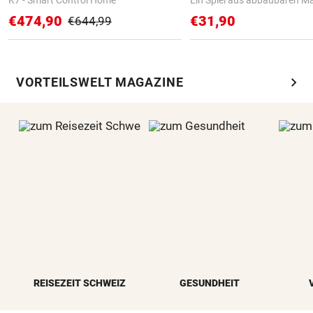
€474,90
€31,90
€644,99
chevron_right
VORTEILSWELT MAGAZINE
REISEZEIT SCHWEIZ
GESUNDHEIT