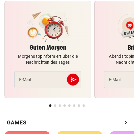
Guten Morgen
Br
Morgens topinformiert über die
Abends topin
Nachrichten des Tages
Nachrich
send
E-Mail
E-Mail
Abschicken
chevron_right
GAMES