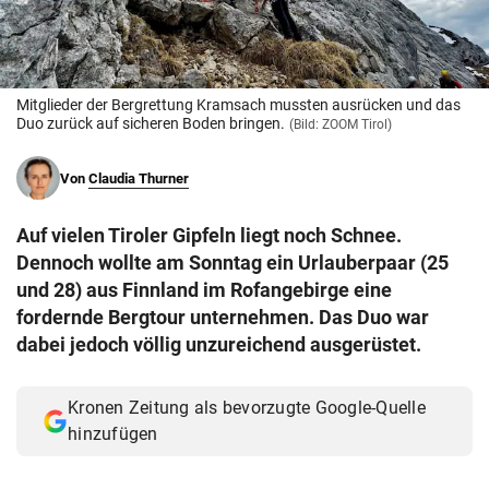
© Krone Multimedia GmbH & Co KG 2026
Muthgasse 2, 1190 Wien
Mitglieder der Bergrettung Kramsach mussten ausrücken und das
Duo zurück auf sicheren Boden bringen.
(Bild: ZOOM Tirol)
Von
Claudia Thurner
Auf vielen Tiroler Gipfeln liegt noch Schnee.
Dennoch wollte am Sonntag ein Urlauberpaar (25
und 28) aus Finnland im Rofangebirge eine
fordernde Bergtour unternehmen. Das Duo war
dabei jedoch völlig unzureichend ausgerüstet.
Kronen Zeitung als bevorzugte Google-Quelle
hinzufügen