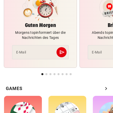
Guten Morgen
Br
Morgens topinformiert über die
Abends topin
Nachrichten des Tages
Nachrich
send
E-Mail
E-Mail
Abschicken
chevron_right
GAMES