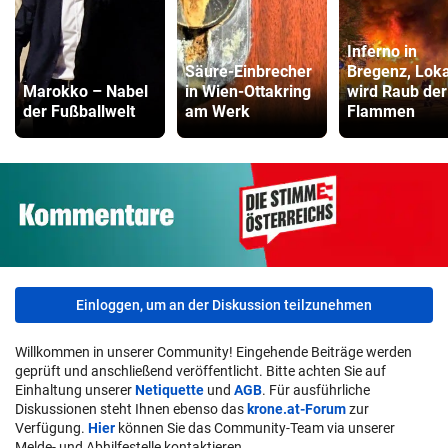
Inferno in
Säure-Einbrecher
Bregenz, Loka
Marokko – Nabel
in Wien-Ottakring
wird Raub der
der Fußballwelt
am Werk
Flammen
Einloggen, um an der Diskussion teilzunehmen
Willkommen in unserer Community! Eingehende Beiträge werden
geprüft und anschließend veröffentlicht. Bitte achten Sie auf
Einhaltung unserer
Netiquette
und
AGB
. Für ausführliche
Diskussionen steht Ihnen ebenso das
krone.at-Forum
zur
Verfügung.
Hier
können Sie das Community-Team via unserer
Melde- und Abhilfestelle kontaktieren.