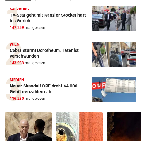
SALZBURG
TV-Star geht mit Kanzler Stocker hart
ins Gericht
147.259
mal gelesen
WIEN
Cobra stürmt Dorotheum, Täter ist
verschwunden
143.983
mal gelesen
MEDIEN
Neuer Skandal! ORF dreht 64.000
Gebührenzahlern ab
116.280
mal gelesen