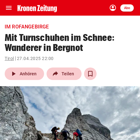
menu
account_circle
Navigation
Anmelden
Abo
close
Schließen
ein-/ausklappen
IM ROFANGEBIRGE
Abonnieren
Mit Turnschuhen im Schnee:
Wanderer in Bergnot
account_circle
arrow_right
Anmelden
Tirol
27.04.2025 22:00
pin_drop
arrow_right
Bundesland auswäh
Wien
play_arrow
Anhören
Teilen
bookmark
Merkliste
Suchbegriff
search
eingeben