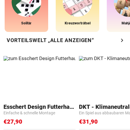
Solitär
Kreuzworträtsel
Mahj
chevron_right
VORTEILSWELT „ALLE ANZEIGEN“
Esschert Design Futterhaus
Einfache & schnelle Montage
Ein Spiel aus abbaubaren Ma
€27,90
€31,90