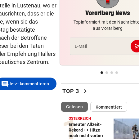
Tobi Nolde fliegt auf Guadel
telle in Lustenau, wo er
ins Gelbe Trikot
Vorarlberg News
ausrichten, dass er die
de, wenn sie das
Topinformiert mit den Nachricht
BILYK UND HERBURGER
vor 
aus Vorarlberg
tag bestätigte
Das Schaulaufen der Stars 
nach der Betroffene
Sommercup in Hard
se
eser bei den Taten
E-Mail
der Empfehlung Hallers
MUSS INS GEFÄNGNIS
vor 
Russe importierte kiloweise
apeutisches Zentrum.
Cannabis aus den USA
comment
TALENTE ÜBERZEUGEN
vor 
Jetzt kommentieren
Stuttgarts Sportboss schwä
chevron_right
TOP 3
von Ländle-Duo
(ausgewählt)
Gelesen
Kommentiert
ÖSTERREICH
Erneuter Allzeit-
Rekord ++ Hitze
noch nicht vorbei