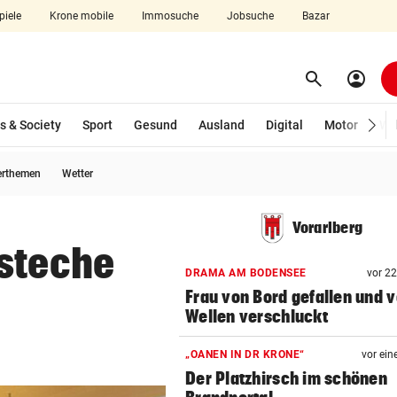
piele
Krone mobile
Immosuche
Jobsuche
Bazar
search
account_circle
Menü aufklappen
Suchen
s & Society
Sport
Gesund
Ausland
Digital
Motor
Wir
erthemen
Wetter
len
Vorarlberg
 steche
DRAMA AM BODENSEE
vor 2
Frau von Bord gefallen und 
Wellen verschluckt
„OANEN IN DR KRONE“
vor ein
Der Platzhirsch im schönen