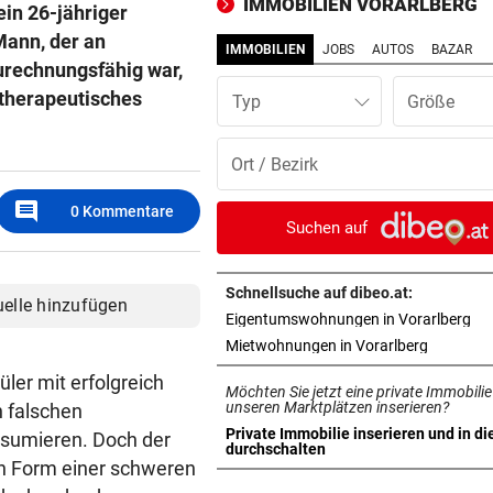
IMMOBILIEN VORARLBERG
in 26-jähriger
nicht zufrieden!“
Mann, der an
IMMOBILIEN
JOBS
AUTOS
BAZAR
SCHWERER BETRUG
vor 1
zurechnungsfähig war,
Fitnessstudio gekauft, aber 
 therapeutisches
Typ
bezahlt
SCHATTEN STATT BETON
vor 1
Grüne fordern Hitzeschutz-
comment
0
Kommentare
für Vorarlberg
Suchen auf
ATIB WILL KUTURZENTRUM
vor 1
Moschee in Dornbirn? Stadt 
Schnellsuche auf dibeo.at:
uelle hinzufügen
auf Dialog
in 
Eigentumswohnungen in Vorarlberg
in neuem 
Mietwohnungen in Vorarlberg
POLIZEI SUCHT ZEUGEN
vor 1
ler mit erfolgreich
Möchten Sie jetzt eine private Immobilie
Lenker ließ BMW-Cabrio na
unseren Marktplätzen inserieren?
n falschen
Crash zurück
Private Immobilie inserieren und in di
nsumieren. Doch der
in neuem Tab öffnen
durchschalten
in Form einer schweren
SANIERUNG GESCHEITERT
vor 2