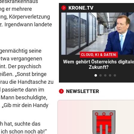
Stuckateur rutscht abermals
andeskrankenhaus
die Pleite
KRONE.TV
ng er mehrere
ung, Körperverletzung
ZWEI SCHWERVERLETZTE
vor 2
z. Irgendwann landete
Vermummter E-Scooter-Fah
(16) fährt Polizist um
SANIERUNGSOFFENSIVE
vor 
igenmächtig seine
Wieder ein Sommer der viel
CLOUD, KI & DATEN:
 etwa vergangenen
Wem gehört Österreichs digital
Baustellen im Ländle
int. Der psychisch
Zukunft?
eißen. „Sonst bringe
WEGEN TROCKENHEIT
vor 
 Frau die Handtasche zu
Feldkirch: Feuerverbot weg
ll passierte dann im
Waldbrandgefahr
NEWSLETTER
n Mann beschuldigte,
PILOTPROJEKT
vor 
 „Gib mir dein Handy
Neue Pfandstationen helfen
Umwelt und Menschen
h hat, suchte das
e ich schon noch ab!“
„TEAM VORARLBERG“ TOP
vor 