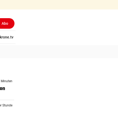
Abo
tschaft
krone.tv
Wissen
Gericht
Kolumnen
Freizeit
Reise
Ti
2 Minuten
von
er Stunde