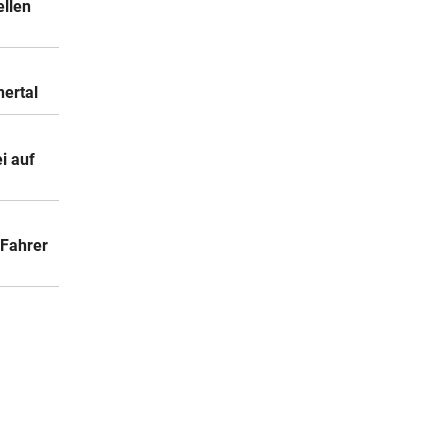
ellen
nertal
i auf
-Fahrer