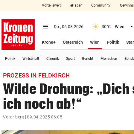
Vorteilswelt
ePaper
Community
Gewinns
close
Schließen
menu
Menü aufklappen
Do., 06.08.2026
30°C
Wien
Abonnieren
(ausgewählt)
Krone+
Österreich
Wien
Politik
Star
account_circle
arrow_right
Anmelden
Politik
Wirtschaft
Chronik
Sport
Gericht
Menschen
Sond
pin_drop
arrow_right
Bundesland auswäh
Wien
PROZESS IN FELDKIRCH
bookmark
Merkliste
Wilde Drohung: „Dich
ich noch ab!“
Suchbegriff
search
eingeben
Vorarlberg
09.04.2025 06:05