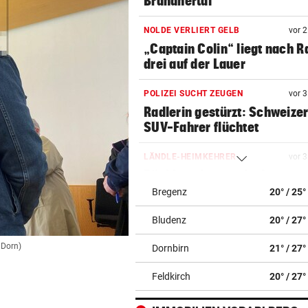
Brandnertal
NOLDE VERLIERT GELB
vor 
„Captain Colin“ liegt nach R
drei auf der Lauer
POLIZEI SUCHT ZEUGEN
vor 
Radlerin gestürzt: Schweize
SUV-Fahrer flüchtet
LÄNDLE-HEIMKEHRER
vor 
Böckle geht gern baden,
allerdings nur im See
Bregenz
20° / 25°
Bludenz
20° / 27°
URTEIL GEFALLEN
vor 
Altacher Kies-Krieg: Gericht
 Dorn)
Dornbirn
21° / 27°
Franz Kopf recht
Feldkirch
20° / 27°
ERNÜCHTERNDE BILANZ
vor 1
„Insgesamt bin ich damit so 