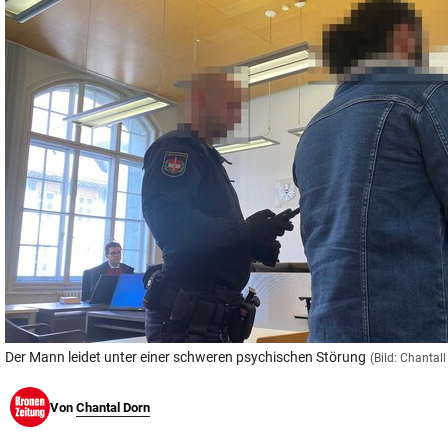
© Krone Multimedia GmbH & Co KG 2026
Muthgasse 2, 1190 Wien
Der Mann leidet unter einer schweren psychischen Störung
(Bild: Chantall
Von
Chantal Dorn