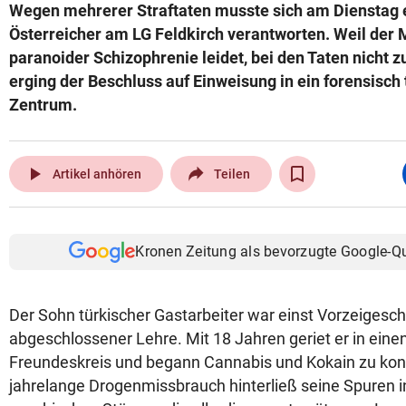
Wegen mehrerer Straftaten musste sich am Dienstag e
Österreicher am LG Feldkirch verantworten. Weil der 
paranoider Schizophrenie leidet, bei den Taten nicht 
erging der Beschluss auf Einweisung in ein forensisch
Zentrum.
play_arrow
Artikel anhören
Teilen
Kronen Zeitung als bevorzugte Google-Q
Der Sohn türkischer Gastarbeiter war einst Vorzeigeschü
abgeschlossener Lehre. Mit 18 Jahren geriet er in eine
Freundeskreis und begann Cannabis und Kokain zu ko
jahrelange Drogenmissbrauch hinterließ seine Spuren 