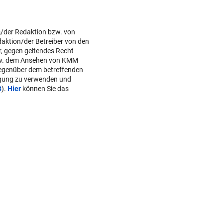
s/der Redaktion bzw. von
daktion/der Betreiber von den
r, gegen geltendes Recht
w. dem Ansehen von KMM
gegenüber dem betreffenden
lgung zu verwenden und
B
).
Hier
können Sie das