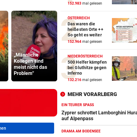
152.983
mal gelesen
ÖSTERREICH
Das waren die
heißesten Orte ++
So geht es weiter
152.964
mal gelesen
„Männliche
NIEDERÖSTERREICH
Kollegen sind
Banderas: „Im
Mordalarm:
500 Helfer kämpfen
meist nicht das
Hinterkopf, dass
Jähriger er
bei Gluthitze gegen
Problem“
man sterben wird“
Internetfre
Inferno
132.216
mal gelesen
MEHR VORARLBERG
EIN TEURER SPASS
Zyprer schrottet Lamborghini Hur
auf Alpenpass
men
DRAMA AM BODENSEE