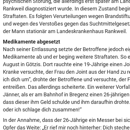
psychischen Störung, die allerdings erst später am L
Rankweil diagnostiziert wurde. In diesem Zustand begi
Straftaten. Es folgten Verurteilungen wegen Brandstift
und wegen des Verstoßes gegen das Suchtmittelgeset
der Mann stationär am Landeskrankenhaus Rankweil.
Medikamente abgesetzt
Nach seiner Entlassung setzte der Betroffene jedoch e
Medikamente ab und er beging weitere Straftaten. So
August in Götzis. Dort rauchte eine 19-Jährige einen Jo
Kranke versuchte, der Frau den Joint aus der Hand zu r
ich dich um“, drohte der Betroffene und versuchte, der
entreißen. Das allerdings scheiterte. Ein weiterer Vorfa
Jänner, als er am Bahnhof in Bregenz einen 26-jährige
dass dieser ihm Geld schulde und ihm daraufhin drohte.
oder ich schlage dich zusammen!“
In der Annahme, dass der 26-Jährige ein Messer bei sic
Opfer das Weite: „Er rief mir noch hinterher: Dich stech