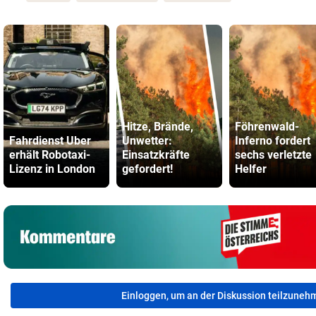
Hitze, Brände,
Föhrenwald-
Fahrdienst Uber
Unwetter:
Inferno fordert
erhält Robotaxi-
Einsatzkräfte
sechs verletzte
Lizenz in London
gefordert!
Helfer
Einloggen, um an der Diskussion teilzuneh