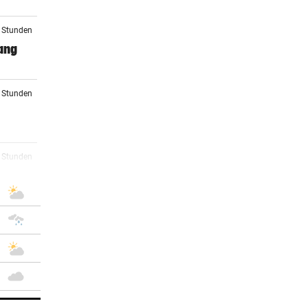
2 Stunden
ang
3 Stunden
r
3 Stunden
5 Stunden
 gibt
6 Stunden
gar