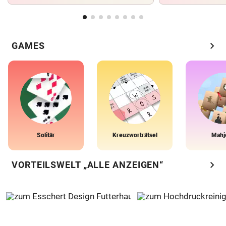
chevron_right
GAMES
Solitär
Kreuzworträtsel
Mahj
chevron_right
VORTEILSWELT „ALLE ANZEIGEN“