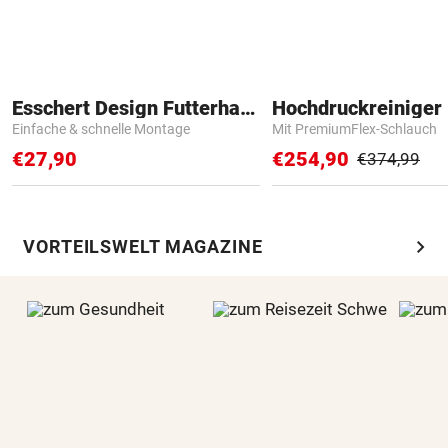
Esschert Design Futterhaus
Hochdruckreiniger 
Einfache & schnelle Montage
Mit PremiumFlex-Schlauch
€27,90
€254,90
€374,99
chevron_right
VORTEILSWELT MAGAZINE