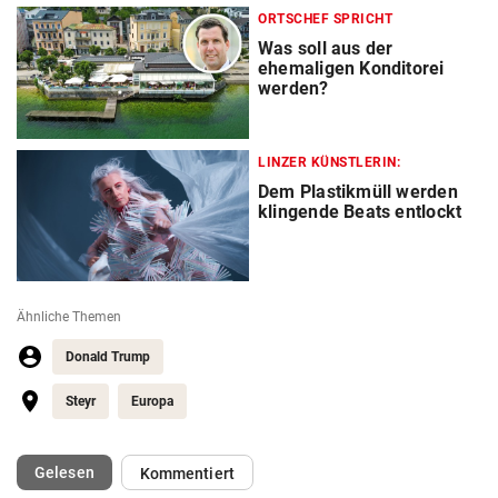
ORTSCHEF SPRICHT
Was soll aus der
ehemaligen Konditorei
werden?
LINZER KÜNSTLERIN:
Dem Plastikmüll werden
klingende Beats entlockt
Ähnliche Themen
Donald Trump
Steyr
Europa
(ausgewählt)
Gelesen
Kommentiert