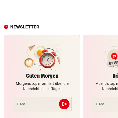
NEWSLETTER
Guten Morgen
Br
Morgens topinformiert über die
Abends topin
Nachrichten des Tages
Nachrich
send
E-Mail
E-Mail
Abschicken