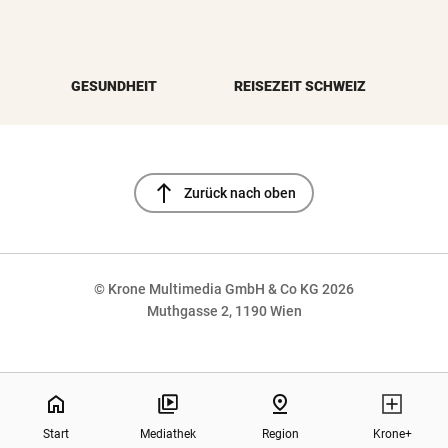
GESUNDHEIT
REISEZEIT SCHWEIZ
north
Zurück nach oben
© Krone Multimedia GmbH & Co KG 2026
Muthgasse 2, 1190 Wien
NaN%
home
pin_drop
Start
Mediathek
Region
Krone+