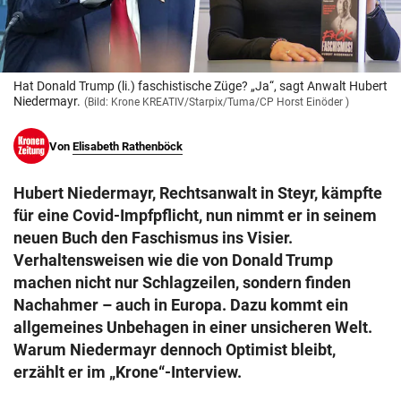
© Krone Multimedia GmbH & Co KG 2026
Muthgasse 2, 1190 Wien
Hat Donald Trump (li.) faschistische Züge? „Ja“, sagt Anwalt Hubert
Niedermayr.
(Bild: Krone KREATIV/Starpix/Tuma/CP Horst Einöder )
Von
Elisabeth Rathenböck
Hubert Niedermayr, Rechtsanwalt in Steyr, kämpfte
für eine Covid-Impfpflicht, nun nimmt er in seinem
neuen Buch den Faschismus ins Visier.
Verhaltensweisen wie die von Donald Trump
machen nicht nur Schlagzeilen, sondern finden
Nachahmer – auch in Europa. Dazu kommt ein
allgemeines Unbehagen in einer unsicheren Welt.
Warum Niedermayr dennoch Optimist bleibt,
erzählt er im „Krone“-Interview.