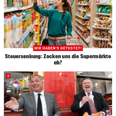
WIR HABEN‘S GETESTET!
Steuersenkung: Zocken uns die Supermärkte
ab?