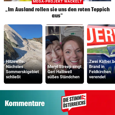
MEGA-PROJEKT WACKELT
„Im Ausland rollen sie uns den roten Teppich
aus“
Hitzewille:
Zwei Kälber b
Nächstes
Meryl Streep singt
Brand in
Sommerskigebiet
Geri Halliwell
Feldkirchen
schließt
süßes Ständchen
verendet