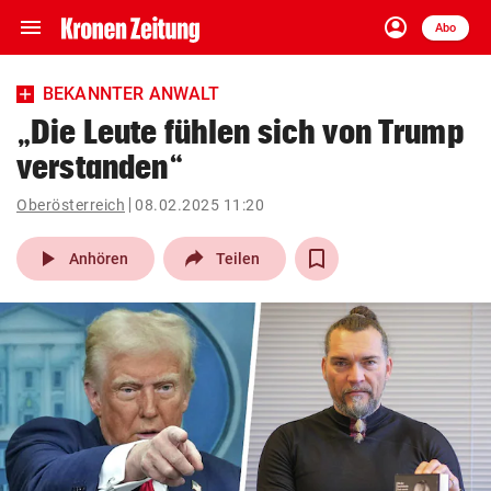
menu
account_circle
Navigation
Anmelden
Abo
close
Schließen
ein-/ausklappen
BEKANNTER ANWALT
Abonnieren
„Die Leute fühlen sich von Trump
verstanden“
account_circle
arrow_right
Anmelden
Oberösterreich
08.02.2025 11:20
pin_drop
arrow_right
Bundesland auswäh
Wien
play_arrow
Anhören
Teilen
bookmark
Merkliste
Suchbegriff
search
eingeben