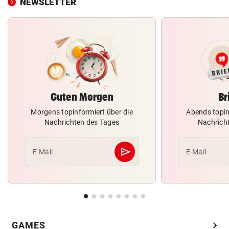
NEWSLETTER
Guten Morgen
Br
Morgens topinformiert über die
Abends topin
Nachrichten des Tages
Nachrich
send
E-Mail
E-Mail
Abschicken
chevron_right
GAMES