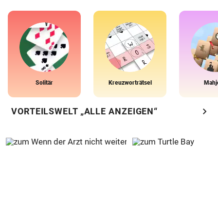
Solitär
Kreuzworträtsel
Mahj
chevron_right
VORTEILSWELT „ALLE ANZEIGEN“