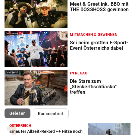
Meet & Greet ink. BBQ mit
THE BOSSHOSS gewinnen
Gesponsert
MITMACHEN & GEWINNEN
Sei beim größten E-Sport-
Event Österreichs dabei
Gesponsert
IN REGAU
Die Stars zum
„Steckerlfischfiasko“
treffen
(ausgewählt)
Gelesen
Kommentiert
ÖSTERREICH
Erneuter Allzeit-Rekord ++ Hitze noch