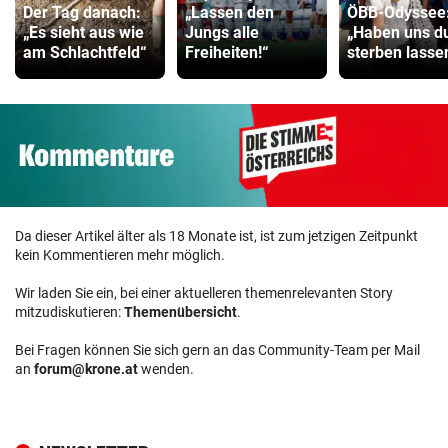
Der Tag danach:
„Lassen den
ÖBB-Odyssee
„Es sieht aus wie
Jungs alle
„Haben uns 
am Schlachtfeld“
Freiheiten!“
sterben lasse
Da dieser Artikel älter als 18 Monate ist, ist zum jetzigen Zeitpunkt
kein Kommentieren mehr möglich.
Wir laden Sie ein, bei einer aktuelleren themenrelevanten Story
mitzudiskutieren:
Themenübersicht
.
Bei Fragen können Sie sich gern an das Community-Team per Mail
an
forum@krone.at
wenden.