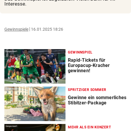
Interesse.
Gewinnspiele
16.01.2025 18:26
Gesponsert
GEWINNSPIEL
Rapid-Tickets für
Europacup-Kracher
gewinnen!
Gesponsert
SPRITZIGER SOMMER
Gewinne ein sommerliches
Stibitzer-Package
Gesponsert
MEHR ALS EIN KONZERT