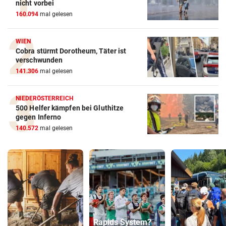
nicht vorbei
160.094
mal gelesen
WIEN
Cobra stürmt Dorotheum, Täter ist
verschwunden
141.306
mal gelesen
NIEDERÖSTERREICH
500 Helfer kämpfen bei Gluthitze
gegen Inferno
140.572
mal gelesen
Rapids System?