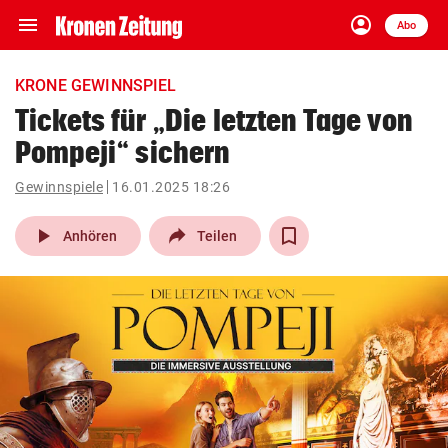
menu
account_circle
Navigation
Anmelden
Abo
close
Schließen
ein-/ausklappen
KRONE GEWINNSPIEL
Abonnieren
Tickets für „Die letzten Tage von
Pompeji“ sichern
account_circle
arrow_right
Anmelden
Gewinnspiele
16.01.2025 18:26
pin_drop
arrow_right
Bundesland auswäh
Wien
play_arrow
Anhören
Teilen
bookmark
Merkliste
Suchbegriff
search
eingeben