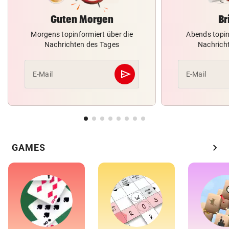
Guten Morgen
Br
Morgens topinformiert über die
Abends topin
Nachrichten des Tages
Nachrich
send
E-Mail
E-Mail
Abschicken
chevron_right
GAMES