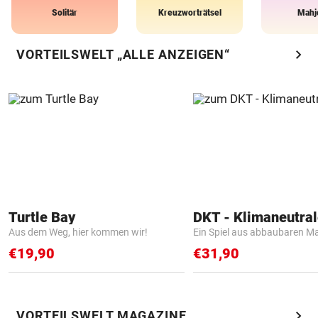
Solitär
Kreuzworträtsel
Mahj
chevron_right
VORTEILSWELT „ALLE ANZEIGEN“
Turtle Bay
Aus dem Weg, hier kommen wir!
Ein Spiel aus abbaubaren Ma
€19,90
€31,90
chevron_right
VORTEILSWELT MAGAZINE