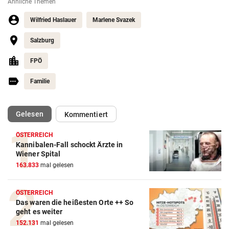
Ähnliche Themen
Wilfried Haslauer
Marlene Svazek
Salzburg
FPÖ
Familie
(ausgewählt)
Gelesen
Kommentiert
ÖSTERREICH
Kannibalen-Fall schockt Ärzte in
Wiener Spital
163.833
mal gelesen
ÖSTERREICH
Das waren die heißesten Orte ++ So
geht es weiter
152.131
mal gelesen