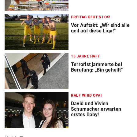
FREITAG GEHT‘S LOS!
Vor Auftakt: „Wir sind alle
geil auf diese Liga!“
15 JAHRE HAFT
Terrorist jammerte bei
Berufung: „Bin geheilt“
RALF WIRD OPA!
David und Vivien
Schumacher erwarten
erstes Baby!