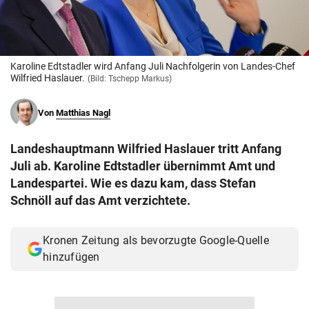
© Krone Multimedia GmbH & Co KG 2026
Muthgasse 2, 1190 Wien
Karoline Edtstadler wird Anfang Juli Nachfolgerin von Landes-Chef
Wilfried Haslauer.
(Bild: Tschepp Markus)
Von
Matthias Nagl
Landeshauptmann Wilfried Haslauer tritt Anfang
Juli ab. Karoline Edtstadler übernimmt Amt und
Landespartei. Wie es dazu kam, dass Stefan
Schnöll auf das Amt verzichtete.
Kronen Zeitung als bevorzugte Google-Quelle
hinzufügen