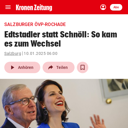
menu
account_circle
Navigation
Anmelden
Abo
close
Schließen
ein-/ausklappen
SALZBURGER ÖVP-ROCHADE
Abonnieren
Edtstadler statt Schnöll: So kam
es zum Wechsel
account_circle
arrow_right
Anmelden
Salzburg
10.01.2025 06:00
pin_drop
arrow_right
Bundesland auswäh
Wien
play_arrow
Anhören
Teilen
bookmark
Merkliste
Suchbegriff
search
eingeben