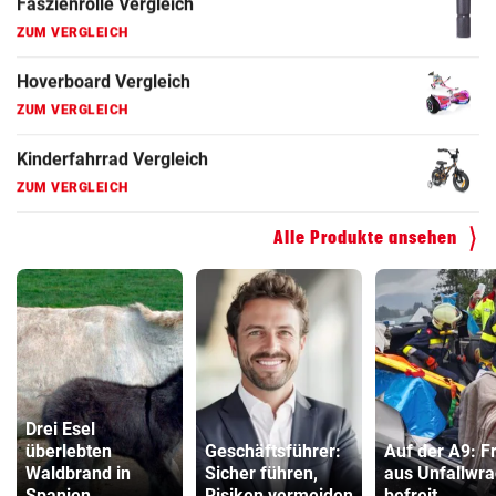
Faszienrolle Vergleich
ZUM VERGLEICH
Hoverboard Vergleich
ZUM VERGLEICH
Kinderfahrrad Vergleich
ZUM VERGLEICH
Alle Produkte ansehen
Drei Esel
überlebten
Geschäftsführer:
Auf der A9: F
Waldbrand in
Sicher führen,
aus Unfallwr
Spanien
Risiken vermeiden
befreit