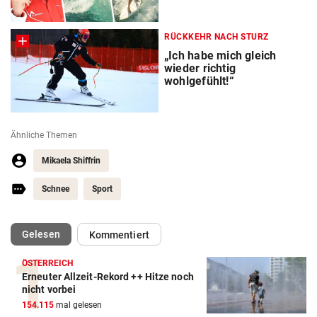
RÜCKKEHR NACH STURZ
„Ich habe mich gleich
wieder richtig
wohlgefühlt!“
Ähnliche Themen
Mikaela Shiffrin
Schnee
Sport
(ausgewählt)
Gelesen
Kommentiert
ÖSTERREICH
Erneuter Allzeit-Rekord ++ Hitze noch
Action-Cam Vergleich
nicht vorbei
154.115
mal gelesen
ZUM VERGLEICH