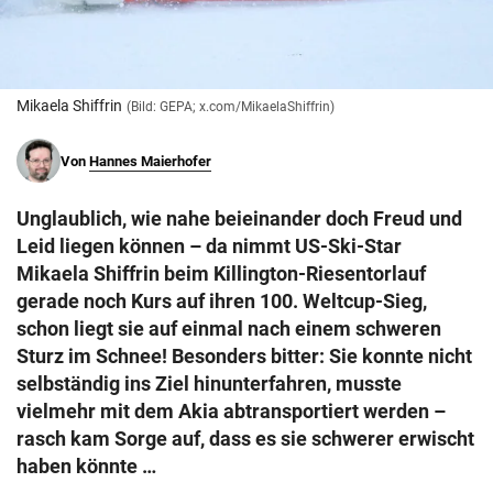
© Krone Multimedia GmbH & Co KG 2026
Muthgasse 2, 1190 Wien
Mikaela Shiffrin
(Bild: GEPA; x.com/MikaelaShiffrin)
Von
Hannes Maierhofer
Unglaublich, wie nahe beieinander doch Freud und
Leid liegen können – da nimmt US-Ski-Star
Mikaela Shiffrin beim Killington-Riesentorlauf
gerade noch Kurs auf ihren 100. Weltcup-Sieg,
schon liegt sie auf einmal nach einem schweren
Sturz im Schnee! Besonders bitter: Sie konnte nicht
selbständig ins Ziel hinunterfahren, musste
vielmehr mit dem Akia abtransportiert werden –
rasch kam Sorge auf, dass es sie schwerer erwischt
haben könnte …