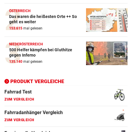
Crosstrainer Vergleich
ÖSTERREICH
Das waren die heißesten Orte ++ So
ZUM VERGLEICH
geht es weiter
153.615
mal gelesen
E-Bike Vergleich
ZUM VERGLEICH
NIEDERÖSTERREICH
500 Helfer kämpfen bei Gluthitze
Elektro-Scooter Vergleich
gegen Inferno
ZUM VERGLEICH
135.140
mal gelesen
Ergometer Vergleich
ZUM VERGLEICH
PRODUKT VERGLEICHE
Fahrrad Test
ZUM VERGLEICH
Fahrradanhänger Vergleich
ZUM VERGLEICH