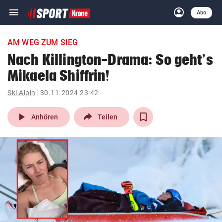
menu
account_circle
Navigation
Anmelden
Abo
close
Schließen
ein-/ausklappen
AM WEG ZUM SIEG
Abonnieren
Nach Killington-Drama: So geht’s
Mikaela Shiffrin!
account_circle
arrow_right
Anmelden
Ski Alpin
30.11.2024 23:42
pin_drop
arrow_right
Bundesland auswäh
Wien
play_arrow
Anhören
Teilen
bookmark
Merkliste
Suchbegriff
search
eingeben