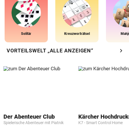
Solitär
Kreuzworträtsel
Mahj
chevron_right
VORTEILSWELT „ALLE ANZEIGEN“
Der Abenteuer Club
Kärcher Hochdruck
Spielerische Abenteuer mit Piatnik
K7 - Smart Control Home