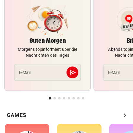
Guten Morgen
Br
Morgens topinformiert über die
Abends topin
Nachrichten des Tages
Nachrich
send
E-Mail
E-Mail
Abschicken
chevron_right
GAMES