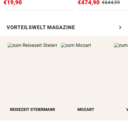
€19,90
€474,90
€644,99
chevron_right
VORTEILSWELT MAGAZINE
REISEZEIT STEIERMARK
MOZART