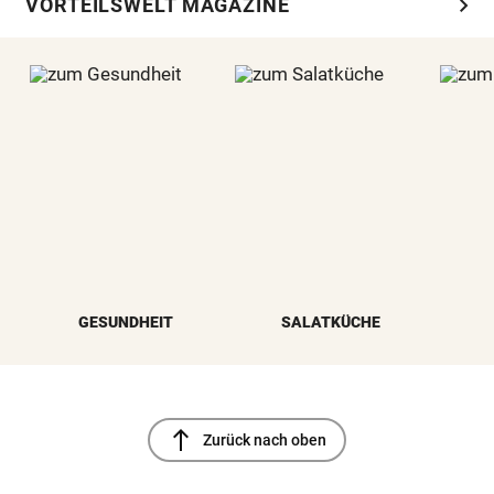
chevron_right
VORTEILSWELT MAGAZINE
GESUNDHEIT
SALATKÜCHE
north
Zurück nach oben