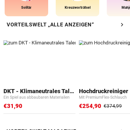
Solitär
Kreuzworträtsel
Mahj
chevron_right
VORTEILSWELT „ALLE ANZEIGEN“
DKT - Klimaneutrales Talent
Hochdruckreiniger 
Ein Spiel aus abbaubaren Materialien
Mit PremiumFlex-Schlauch
€31,90
€254,90
€374,99