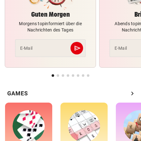
Guten Morgen
Br
Morgens topinformiert über die
Abends topin
Nachrichten des Tages
Nachrich
send
E-Mail
E-Mail
Abschicken
chevron_right
GAMES