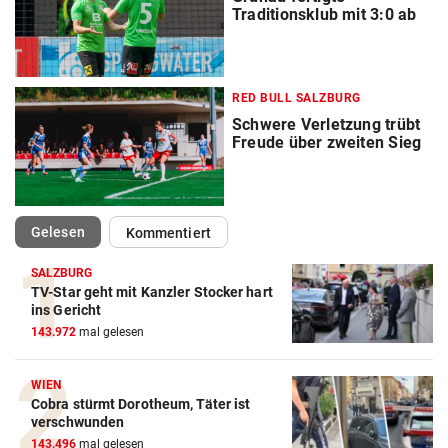
Traditionsklub mit 3:0 ab
RED BULL SALZBURG
Schwere Verletzung trübt
Freude über zweiten Sieg
(ausgewählt)
Gelesen
Kommentiert
SALZBURG
TV-Star geht mit Kanzler Stocker hart
ins Gericht
143.972
mal gelesen
WIEN
Cobra stürmt Dorotheum, Täter ist
verschwunden
143.496
mal gelesen