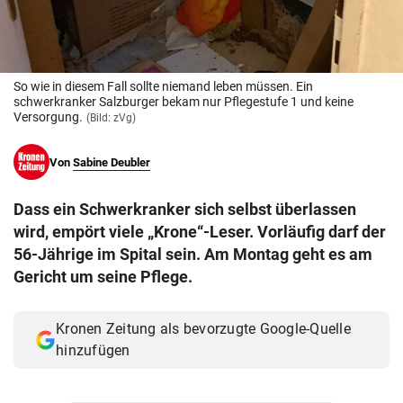
© Krone Multimedia GmbH & Co KG 2026
Muthgasse 2, 1190 Wien
So wie in diesem Fall sollte niemand leben müssen. Ein
schwerkranker Salzburger bekam nur Pflegestufe 1 und keine
Versorgung.
(Bild: zVg)
Von
Sabine Deubler
Dass ein Schwerkranker sich selbst überlassen
wird, empört viele „Krone“-Leser. Vorläufig darf der
56-Jährige im Spital sein. Am Montag geht es am
Gericht um seine Pflege.
Kronen Zeitung als bevorzugte Google-Quelle
hinzufügen