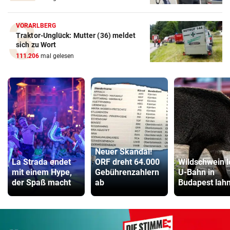
VORARLBERG
Traktor-Unglück: Mutter (36) meldet
sich zu Wort
111.206
mal gelesen
Neuer Skandal!
La Strada endet
ORF dreht 64.000
Wildschwein l
mit einem Hype,
Gebührenzahlern
U-Bahn in
der Spaß macht
ab
Budapest lah