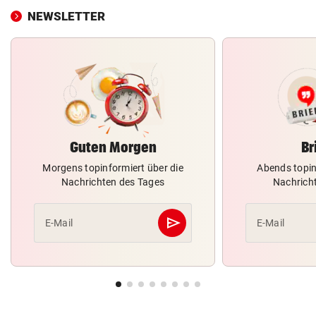
NEWSLETTER
Guten Morgen
Br
Morgens topinformiert über die
Abends topin
Nachrichten des Tages
Nachrich
send
E-Mail
E-Mail
Abschicken