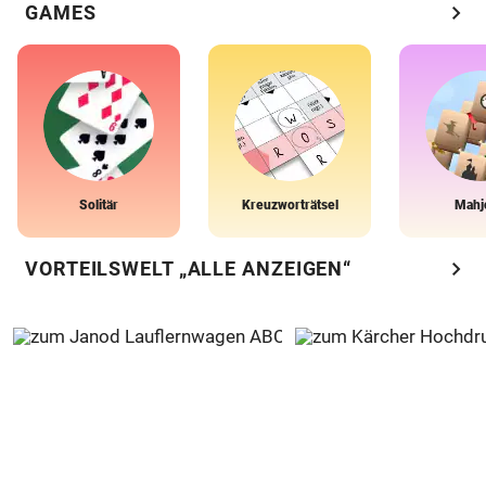
chevron_right
GAMES
Solitär
Kreuzworträtsel
Mahj
chevron_right
VORTEILSWELT „ALLE ANZEIGEN“