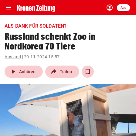
menu
account_circle
Navigation
Anmelden
Abo
close
Schließen
ein-/ausklappen
ALS DANK FÜR SOLDATEN?
Abonnieren
Russland schenkt Zoo in
Nordkorea 70 Tiere
account_circle
arrow_right
Anmelden
Ausland
20.11.2024 15:57
pin_drop
arrow_right
Bundesland auswäh
Wien
play_arrow
Anhören
Teilen
bookmark
Merkliste
Suchbegriff
search
eingeben