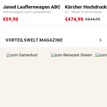
Janod Lauflernwagen ABC
Kärcher Hochdruck
Hervorragend zum Laufenlernen
K7 - Smart Control Home
€59,90
€474,90
€644,99
chevron_right
VORTEILSWELT MAGAZINE