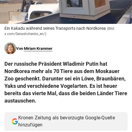
© Krone Multimedia GmbH & Co KG 2026
Muthgasse 2, 1190 Wien
Ein Kakadu während seines Transports nach Nordkorea
(Bild:
x.com/Gerashchenko_en/)
Von
Miriam Krammer
Der russische Präsident Wladimir Putin hat
Nordkorea mehr als 70 Tiere aus dem Moskauer
Zoo geschenkt. Darunter sei ein Löwe, Braunbären,
Yaks und verschiedene Vogelarten. Es ist heuer
bereits das vierte Mal, dass die beiden Länder Tiere
austauschen.
Kronen Zeitung als bevorzugte Google-Quelle
hinzufügen