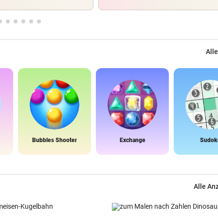
Alle
Bubbles Shooter
Exchange
Sudok
Alle An