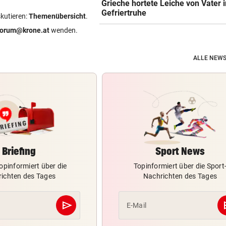
Grieche hortete Leiche von Vater i
Gefriertruhe
skutieren:
Themenübersicht
.
forum@krone.at
wenden.
ALLE NEWS
Briefing
Sport News
opinformiert über die
Topinformiert über die Sport
ichten des Tages
Nachrichten des Tages
send
s
E-Mail
Abschicken