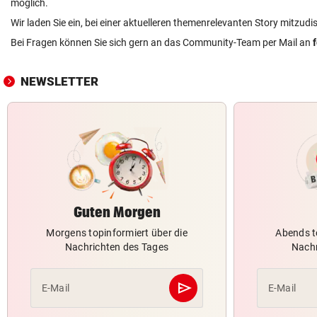
möglich.
Wir laden Sie ein, bei einer aktuelleren themenrelevanten Story mitzudi
Bei Fragen können Sie sich gern an das Community-Team per Mail an
NEWSLETTER
Guten Morgen
Morgens topinformiert über die
Abends t
Nachrichten des Tages
Nachr
send
E-Mail
E-Mail
Abschicken