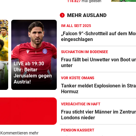
118.827
mal gelesen
„Wir sind froh, aber Alex bri
nicht zurück!“
MEHR AUSLAND
PROJEKT IN OHLSDORF
vor 
IM ALL SEIT 2025
19 Hektar Wald gerodet: Bes
„Falcon 9“-Schrottteil auf dem M
jetzt ungültig?
eingeschlagen
SUCHAKTION IM BODENSEE
„KRONE“-KOMMENTAR
vor 
Frau fällt bei Unwetter von Boot u
Liebe Regierung, das ist jetz
LIVE ab 19.30
Abhöraffär
unter
genug heiße Luft!
Uhr: Beitar
Bibiza: „Der
Ermittlung
Jerusalem gegen
Vergleich mit
gegen ORF
VOR KÜSTE OMANS
Austria!
Falco ist mir egal“
Stiftungsra
Tanker meldet Explosionen in Str
Hormuz
VERDÄCHTIGE IN HAFT
Frau sticht vier Männer im Zentr
Londons nieder
PENSION KASSIERT
ein Kommentieren mehr