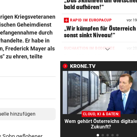
„Das Skifahren am Gletscher
bald aufhören!“
hrigen Kriegsveteranen
RAPID IM EUROPACUP
vor 1
nischen Geheimdienst
„Wir kämpfen für Österreich
tz Gefangennahme durch
sonst sinkt Niveau!“
handelte. Er habe in
, Frederick Mayer als
SUCHAKTION IM BODENSEE
vor 2
 zu ehren, teilte
Frau fällt bei Unwetter von B
und geht unter
KRONE.TV
CHAMPIONS-LEAGUE-TRAUM
vor 2
„Wir leben noch!“ Sturm zei
sich kämpferisch
„KRONE“ TRAF IHN
vor 3
So offen sprach Brasilien-St
uelle hinzufügen
CLOUD, KI & DATEN:
vor Salzburg-Match
Wem gehört Österreichs digital
Zukunft?
BELASTUNG STEIGT IN NÖ
vor ein
s Sohn geflohener