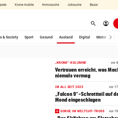
piele
Krone mobile
Immosuche
Jobsuche
Bazar
search
account_circle
Menü aufklappen
Suchen
(ausgewählt)
s & Society
Sport
Gesund
Ausland
Digital
Motor
Wir
len
„KRONE“-KOLUMNE
vor 
Vertrauen erreicht, was Mac
niemals vermag
s
IM ALL SEIT 2025
vor 1
„Falcon 9“-Schrottteil auf 
Mond eingeschlagen
SORGE IM WELTCUP-TROSS
vor 1