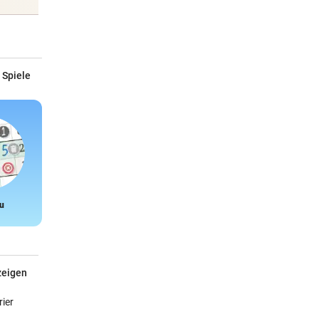
 Spiele
u
Snake
zeigen