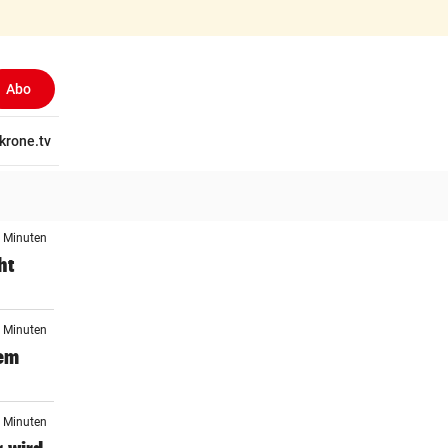
Abo
tschaft
krone.tv
Wissen
Gericht
Kolumnen
Freizeit
Reise
Ti
4 Minuten
ht
7 Minuten
dem
9 Minuten