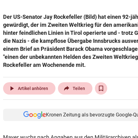
© Krone Multimedia GmbH & Co KG 2026
Muthgasse 2, 1190 Wien
Der US-Senator Jay Rockefeller (Bild) hat einen 92-jä
gewürdigt, der im Zweiten Weltkrieg für den amerika
hinter feindlichen Linien in Tirol operierte und - tro
die Nazis - die kampflose Übergabe Innsbrucks ausver
einem Brief an Präsident Barack Obama vorgeschlagen
"einen der unbekannten Helden des Zweiten Weltkriegs"
Rockefeller am Wochenende mit.
play_arrow
Artikel anhören
Teilen
Kronen Zeitung als bevorzugte Google-Q
Mayer wuchs nach Angaben aus den Militärarchiven al