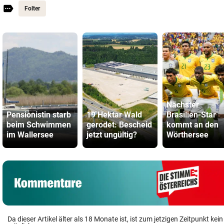
Folter
Nächster
Pensionistin starb
19 Hektar Wald
Brasilien-Star
beim Schwimmen
gerodet: Bescheid
kommt an den
im Wallersee
jetzt ungültig?
Wörthersee
Da dieser Artikel älter als 18 Monate ist, ist zum jetzigen Zeitpunkt k