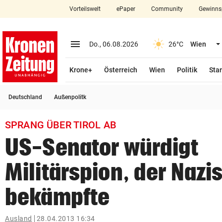
Vorteilswelt
ePaper
Community
Gewinns
close
Schließen
menu
Menü aufklappen
Do., 06.08.2026
26°C
Wien
Abonnieren
Krone+
Österreich
Wien
Politik
Star
account_circle
arrow_right
Anmelden
Deutschland
Außenpolitk
pin_drop
arrow_right
Bundesland auswäh
Wien
SPRANG ÜBER TIROL AB
bookmark
Merkliste
US-Senator würdigt
Militärspion, der Nazi
Suchbegriff
search
eingeben
bekämpfte
Ausland
28.04.2013 16:34