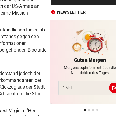
300 Tage im Jahr lassen Poll
ich der US-Armee an
Allergiker niesen
NEWSLETTER
heime Mission
FIFA UND INFANTINO
vor ein
Gegenschlag, Wirbel um WM
 feindlichen Linien ab
und neue Vorwürfe
derstands gegen den
Informationen
VOR KÜSTE OMANS
vor ein
übergehenden Blockade
Tanker meldet Explosionen i
Straße von Hormuz
Guten Morgen
Morgens topinformiert über die
URTEIL GEFALLEN
vor 
derstand jedoch der
Nachrichten des Tages
Altacher Kies-Krieg: Gericht
tärkommandanten der
Franz Kopf recht
Rückzug aus der Stadt
se
E-Mail
EXPERTEN WARNEN
vor 
Schlacht um die Stadt
Hitze gefährdet Gewässer u
heimische Fischwelt
st Virginia. "Herr
„KRONE“-KOMMENTAR
vor 