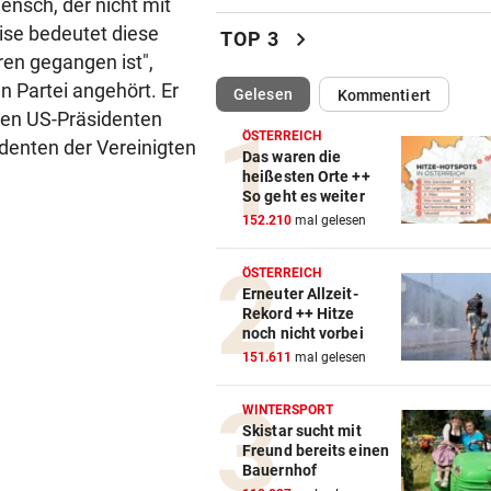
ensch, der nicht mit
Das böse Spiel mit dem Hun
eise bedeutet diese
chevron_right
TOP 3
ren gegangen ist",
„LOHNT SICH NICHT“
vor 
n Partei angehört. Er
(ausgewählt)
Gelesen
Kommentiert
So viel entgeht Staat durch
den US-Präsidenten
freiwillige Teilzeit
ÖSTERREICH
identen der Vereinigten
Das waren die
VON IT BIS DOKU-FILM
vor 
heißesten Orte ++
So geht es weiter
Hackeln statt faulenzen: So
152.210
mal gelesen
läuft‘s bei Ferialjobs
ÖSTERREICH
„KRONE“-INTERVIEW
vor 
Erneuter Allzeit-
Bibiza: „Der Vergleich mit F
Rekord ++ Hitze
ist mir egal“
noch nicht vorbei
151.611
mal gelesen
HUNDERTE VORWÜRFE
vor 
So stehen Ermittlungen im Fa
WINTERSPORT
„SOS-Kinderdorf“
Skistar sucht mit
Freund bereits einen
Bauernhof
MANNINGER UNFALLSTELLE
vor 