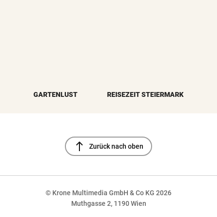
GARTENLUST
REISEZEIT STEIERMARK
north
Zurück nach oben
© Krone Multimedia GmbH & Co KG 2026
Muthgasse 2, 1190 Wien