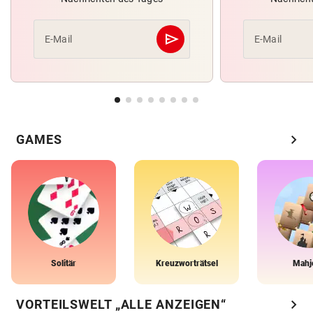
send
E-Mail
E-Mail
Abschicken
chevron_right
GAMES
Solitär
Kreuzworträtsel
Mahj
chevron_right
VORTEILSWELT „ALLE ANZEIGEN“