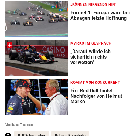
„KÖNNEN NIRGENDS HIN“
Formel 1: Europa wäre bei
Absagen letzte Hoffnung
MARKO IM GESPRÄCH
„Darauf würde ich
sicherlich nichts
verwetten“
KOMMT VON KONKURRENT
Fix: Red Bull findet
Nachfolger von Helmut
Marko
Ähnliche Themen
Ralf Schumacher
Rubens Barrichello