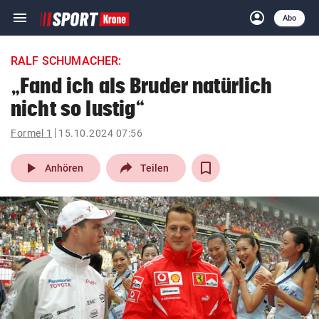
menu
account_circle
Navigation
Anmelden
Abo
close
Schließen
ein-/ausklappen
RALF SCHUMACHER:
Abonnieren
„Fand ich als Bruder natürlich
nicht so lustig“
account_circle
arrow_right
Anmelden
Formel 1
15.10.2024 07:56
pin_drop
arrow_right
Bundesland auswäh
Wien
play_arrow
Anhören
Teilen
bookmark
Merkliste
Suchbegriff
search
eingeben