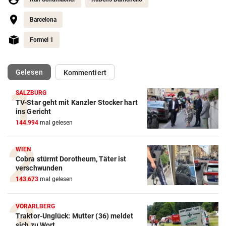
Barcelona
Formel 1
(ausgewählt)
Gelesen
Kommentiert
SALZBURG
TV-Star geht mit Kanzler Stocker hart
Action-Cam Vergleich
ins Gericht
144.994
mal gelesen
ZUM VERGLEICH
Crosstrainer Vergleich
WIEN
Cobra stürmt Dorotheum, Täter ist
ZUM VERGLEICH
verschwunden
143.673
mal gelesen
E-Bike Vergleich
ZUM VERGLEICH
VORARLBERG
Traktor-Unglück: Mutter (36) meldet
Elektro-Scooter Vergleich
sich zu Wort