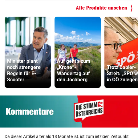
Alle Produkte ansehen
Minister plant
Auf geht‘s zum
noch strengere
„Krone“-
Trotz Babler-
Regeln für E-
Wandertag auf
Streit: „SPÖ w
Scooter
den Jochberg
in OÖ zulegen
Da dieser Artikel älter als 18 Monate ist, ist zum jetzigen Zeitpunkt