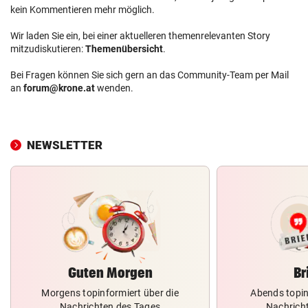
kein Kommentieren mehr möglich.
Wir laden Sie ein, bei einer aktuelleren themenrelevanten Story
mitzudiskutieren:
Themenübersicht
.
Bei Fragen können Sie sich gern an das Community-Team per Mail
an
forum@krone.at
wenden.
NEWSLETTER
Guten Morgen
Br
Morgens topinformiert über die
Abends topin
Nachrichten des Tages
Nachrich