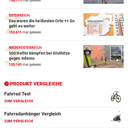
154.115
mal gelesen
ZUM VERGLEICH
Crosstrainer Vergleich
ÖSTERREICH
Das waren die heißesten Orte ++ So
ZUM VERGLEICH
geht es weiter
153.615
mal gelesen
E-Bike Vergleich
ZUM VERGLEICH
NIEDERÖSTERREICH
500 Helfer kämpfen bei Gluthitze
Elektro-Scooter Vergleich
gegen Inferno
ZUM VERGLEICH
135.140
mal gelesen
Ergometer Vergleich
ZUM VERGLEICH
PRODUKT VERGLEICHE
Fahrrad Test
ZUM VERGLEICH
Fahrradanhänger Vergleich
ZUM VERGLEICH