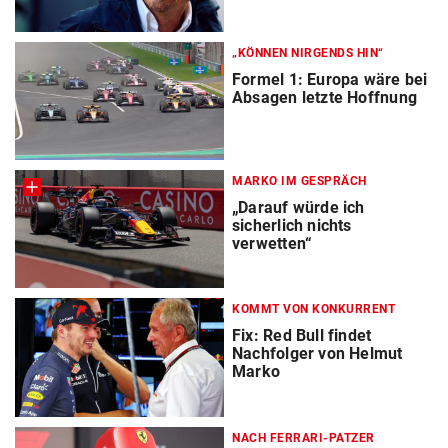
„KÖNNEN NIRGENDS HIN“
Formel 1: Europa wäre bei
Absagen letzte Hoffnung
MARKO IM GESPRÄCH
„Darauf würde ich
sicherlich nichts
verwetten“
KOMMT VON KONKURRENT
Fix: Red Bull findet
Nachfolger von Helmut
Marko
NACH FERRARI-PATZER