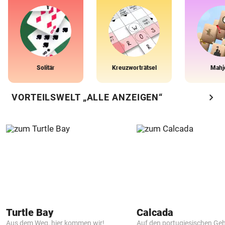
Solitär
Kreuzworträtsel
Mahj
chevron_right
VORTEILSWELT „ALLE ANZEIGEN“
Turtle Bay
Calcada
Aus dem Weg, hier kommen wir!
Auf den portugiesischen G