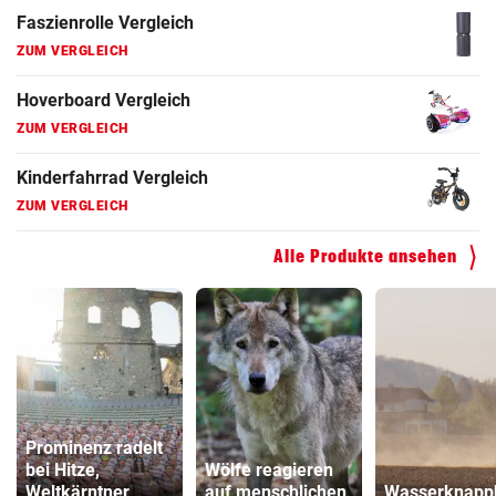
Faszienrolle Vergleich
ZUM VERGLEICH
Hoverboard Vergleich
ZUM VERGLEICH
Kinderfahrrad Vergleich
ZUM VERGLEICH
Alle Produkte ansehen
Prominenz radelt
bei Hitze,
Wölfe reagieren
Weltkärntner
auf menschlichen
Wasserknapph