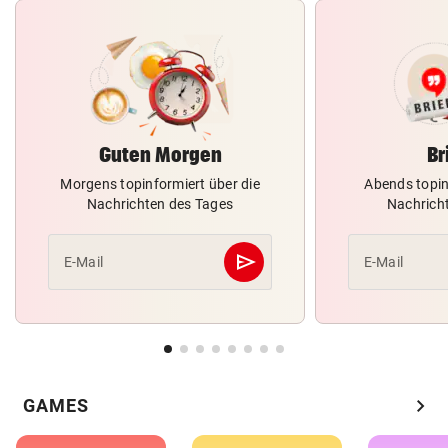
Guten Morgen
Br
Morgens topinformiert über die
Abends topin
Nachrichten des Tages
Nachrich
send
E-Mail
E-Mail
Abschicken
chevron_right
GAMES