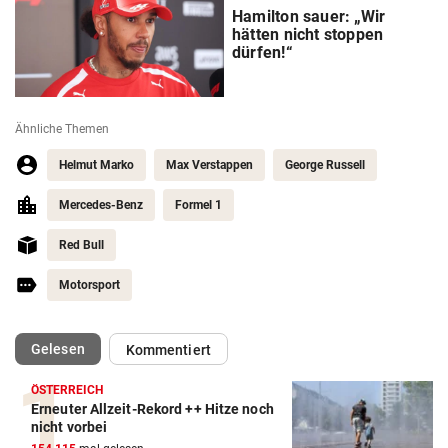
Hamilton sauer: „Wir
hätten nicht stoppen
dürfen!“
Ähnliche Themen
Helmut Marko
Max Verstappen
George Russell
Mercedes-Benz
Formel 1
Red Bull
Motorsport
(ausgewählt)
Gelesen
Kommentiert
ÖSTERREICH
Erneuter Allzeit-Rekord ++ Hitze noch
Action-Cam Vergleich
nicht vorbei