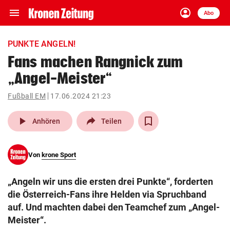
menu
account_circle
Navigation
Anmelden
Abo
close
Schließen
ein-/ausklappen
PUNKTE ANGELN!
Abonnieren
Fans machen Rangnick zum
„Angel-Meister“
account_circle
arrow_right
Anmelden
Fußball EM
17.06.2024 21:23
pin_drop
arrow_right
Bundesland auswäh
Wien
play_arrow
Anhören
Teilen
bookmark
Merkliste
Von
krone Sport
Suchbegriff
search
„Angeln wir uns die ersten drei Punkte“, forderten
eingeben
die Österreich-Fans ihre Helden via Spruchband
auf. Und machten dabei den Teamchef zum „Angel-
Meister“.