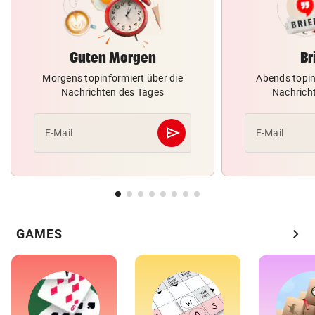
Guten Morgen
Br
Morgens topinformiert über die
Abends topin
Nachrichten des Tages
Nachrich
send
E-Mail
E-Mail
Abschicken
chevron_right
GAMES