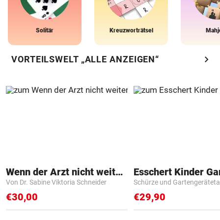
Solitär
Kreuzworträtsel
Mahj
chevron_right
VORTEILSWELT „ALLE ANZEIGEN“
Wenn der Arzt nicht weiter weiß
Von Dr. Sabine Viktoria Schneider
Schürze und Gartengerätet
€30,00
€29,90