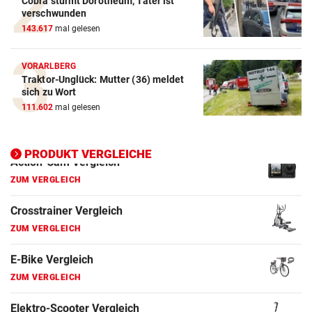
Cobra stürmt Dorotheum, Täter ist
Action-Cam Vergleich
verschwunden
ZUM VERGLEICH
143.617
mal gelesen
Crosstrainer Vergleich
VORARLBERG
ZUM VERGLEICH
Traktor-Unglück: Mutter (36) meldet
sich zu Wort
E-Bike Vergleich
111.602
mal gelesen
ZUM VERGLEICH
Elektro-Scooter Vergleich
PRODUKT VERGLEICHE
ZUM VERGLEICH
Ergometer Vergleich
ZUM VERGLEICH
Fahrrad Test
ZUM VERGLEICH
Fahrradanhänger Vergleich