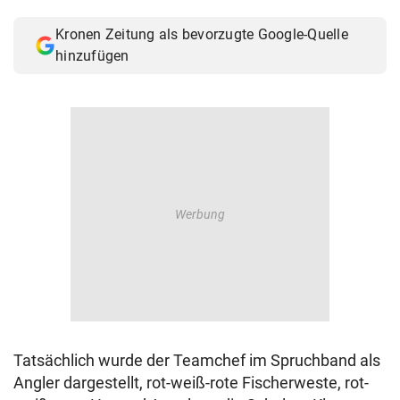
© Krone Multimedia GmbH & Co KG 2026
Kronen Zeitung als bevorzugte Google-Quelle
Muthgasse 2, 1190 Wien
hinzufügen
Tatsächlich wurde der Teamchef im Spruchband als
Angler dargestellt, rot-weiß-rote Fischerweste, rot-