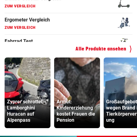
ZUM VERGLEICH
Faszienrolle Vergleich
ZUM VERGLEICH
Hoverboard Vergleich
ZUM VERGLEICH
Alle Produkte ansehen
Kinderfahrrad Vergleich
ZUM VERGLEICH
Zyprer schrottet
Armut:
Großaufgebot
Lamborghini
Kindererziehung
wegen Brand 
Huracan auf
kostet Frauen die
Tierkörperver
Alpenpass
Pension
ung