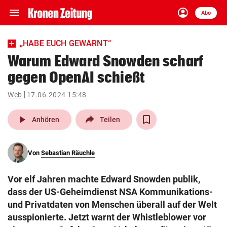
menu
account_circle
Navigation
Anmelden
Abo
close
Schließen
ein-/ausklappen
„HABE EUCH GEWARNT“
Abonnieren
Warum Edward Snowden scharf
gegen OpenAI schießt
account_circle
arrow_right
Anmelden
Web
17.06.2024 15:48
pin_drop
arrow_right
Bundesland auswäh
Wien
play_arrow
Anhören
Teilen
bookmark
Merkliste
Von
Sebastian Räuchle
Suchbegriff
search
Vor elf Jahren machte Edward Snowden publik,
eingeben
dass der US-Geheimdienst NSA Kommunikations-
und Privatdaten von Menschen überall auf der Welt
ausspionierte. Jetzt warnt der Whistleblower vor