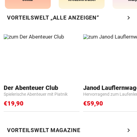
chevron_right
VORTEILSWELT „ALLE ANZEIGEN“
Der Abenteuer Club
Janod Lauflernwa
Spielerische Abenteuer mit Piatnik
Hervorragend zum Laufenle
€19,90
€59,90
chevron_right
VORTEILSWELT MAGAZINE