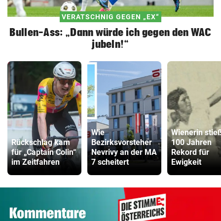
VERATSCHNIG GEGEN „EX“
Bullen-Ass: „Dann würde ich gegen den WAC
jubeln!“
Wie
Wienerin stie
Rückschlag kam
Bezirksvorsteher
100 Jahren
für „Captain Colin“
Nevrivy an der MA
Rekord für
im Zeitfahren
7 scheitert
Ewigkeit