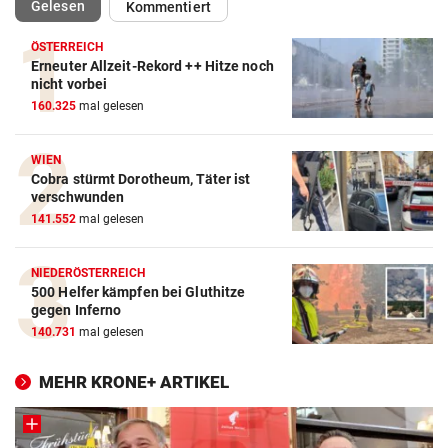
(ausgewählt)
Gelesen
Kommentiert
ÖSTERREICH
Erneuter Allzeit-Rekord ++ Hitze noch
nicht vorbei
160.325
mal gelesen
WIEN
Cobra stürmt Dorotheum, Täter ist
verschwunden
141.552
mal gelesen
NIEDERÖSTERREICH
500 Helfer kämpfen bei Gluthitze
gegen Inferno
140.731
mal gelesen
MEHR KRONE+ ARTIKEL