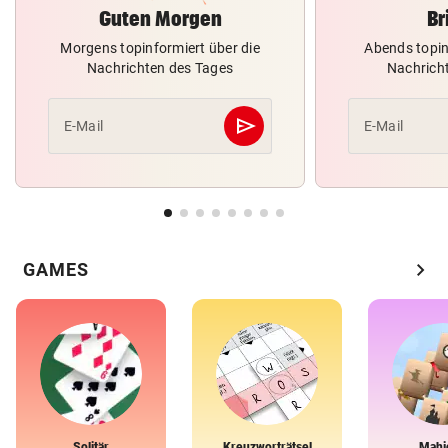
Guten Morgen
Br
Morgens topinformiert über die
Abends topin
Nachrichten des Tages
Nachrich
send
E-Mail
E-Mail
Abschicken
chevron_right
GAMES
Solitär
Kreuzworträtsel
Mahj