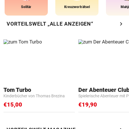
Solitär
Kreuzworträtsel
Mahj
chevron_right
VORTEILSWELT „ALLE ANZEIGEN“
Tom Turbo
Der Abenteuer Clu
Kinderbücher von Thomas Brezina
Spielerische Abenteuer mit P
€15,00
€19,90