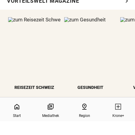
chevron_right
VORTEILSWELT MAGAZINE
REISEZEIT SCHWEIZ
GESUNDHEIT
NaN%
home
pin_drop
Start
Mediathek
Region
Krone+
north
Zurück nach oben