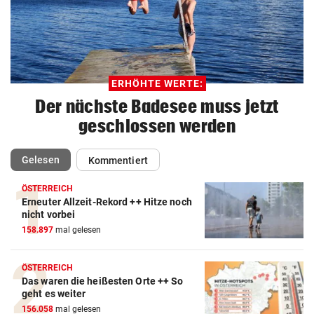
ERHÖHTE WERTE:
Der nächste Badesee muss jetzt
geschlossen werden
(ausgewählt)
Gelesen
Kommentiert
ÖSTERREICH
Erneuter Allzeit-Rekord ++ Hitze noch
nicht vorbei
158.897
mal gelesen
ÖSTERREICH
Das waren die heißesten Orte ++ So
geht es weiter
156.058
mal gelesen