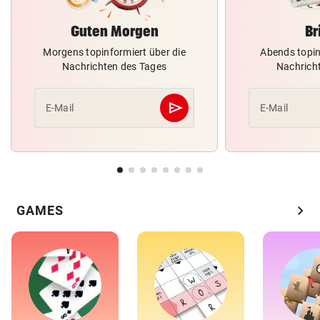
Guten Morgen
Br
Morgens topinformiert über die
Abends topin
Nachrichten des Tages
Nachrich
send
E-Mail
E-Mail
Abschicken
chevron_right
GAMES