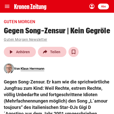
menu
account_circle
Navigation
Anmelden
Abo
close
Schließen
ein-/ausklappen
GUTEN MORGEN
Abonnieren
Gegen Song-Zensur | Kein Gegröle
account_circle
arrow_right
Guten Morgen Newsletter
Anmelden
play_arrow
Anhören
Teilen
pin_drop
arrow_right
Bundesland auswäh
Wien
bookmark
Von
Klaus Herrmann
Merkliste
Gegen Song-Zensur. Er kam wie die sprichwörtliche
Suchbegriff
Jungfrau zum Kind: Weil Rechte, extrem Rechte,
search
eingeben
völlig Unbedarfte und fortgeschrittene Idioten
(Mehrfachnennungen möglich) den Song „L´amour
toujours“ des italienischen Star-DJs Gigi D
´Agostino aus dem Jahr 2001 umgeschrieben