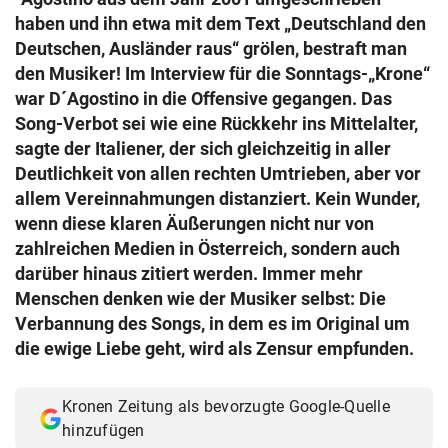
© Krone Multimedia GmbH & Co KG 2026
haben und ihn etwa mit dem Text „Deutschland den
Muthgasse 2, 1190 Wien
Deutschen, Ausländer raus“ grölen, bestraft man
den Musiker! Im Interview für die Sonntags-„Krone“
war D´Agostino in die Offensive gegangen. Das
Song-Verbot sei wie eine Rückkehr ins Mittelalter,
sagte der Italiener, der sich gleichzeitig in aller
Deutlichkeit von allen rechten Umtrieben, aber vor
allem Vereinnahmungen distanziert. Kein Wunder,
wenn diese klaren Äußerungen nicht nur von
zahlreichen Medien in Österreich, sondern auch
darüber hinaus zitiert werden. Immer mehr
Menschen denken wie der Musiker selbst: Die
Verbannung des Songs, in dem es im Original um
die ewige Liebe geht, wird als Zensur empfunden.
Kronen Zeitung als bevorzugte Google-Quelle
hinzufügen