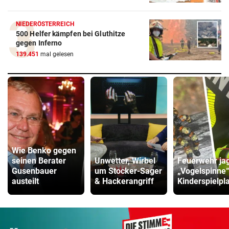
NIEDERÖSTERREICH
500 Helfer kämpfen bei Gluthitze
gegen Inferno
139.451
mal gelesen
Wie Benko gegen
seinen Berater
Unwetter, Wirbel
Feuerwehr ja
Gusenbauer
um Stocker-Sager
„Vogelspinne
austeilt
& Hackerangriff
Kinderspielpl