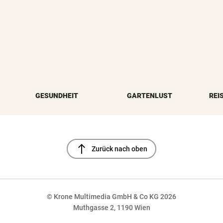
GESUNDHEIT
GARTENLUST
REI
north
Zurück nach oben
© Krone Multimedia GmbH & Co KG 2026
Muthgasse 2, 1190 Wien