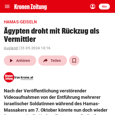
menu
account_circle
Navigation
Anmelden
Abo
close
Schließen
ein-/ausklappen
HAMAS-GEISELN
Abonnieren
Ägypten droht mit Rückzug als
Vermittler
account_circle
arrow_right
Anmelden
Ausland
23.05.2024 10:16
pin_drop
arrow_right
Bundesland auswäh
Wien
play_arrow
Anhören
Teilen
bookmark
Merkliste
Von
krone.at
Suchbegriff
search
Nach der Veröffentlichung verstörender
eingeben
Videoaufnahmen von der Entführung mehrerer
israelischer Soldatinnen während des Hamas-
Massakers am 7. Oktober könnte nun doch wieder