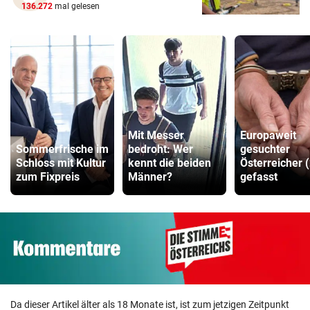
136.272
mal gelesen
Mit Messer
Europaweit
Sommerfrische im
bedroht: Wer
gesuchter
Schloss mit Kultur
kennt die beiden
Österreicher 
zum Fixpreis
Männer?
gefasst
Da dieser Artikel älter als 18 Monate ist, ist zum jetzigen Zeitpunkt