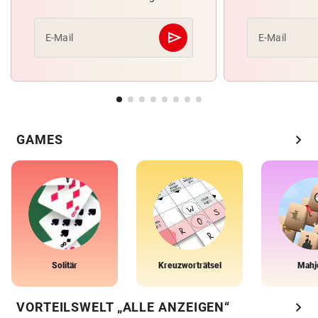
send
E-Mail
E-Mail
Abschicken
chevron_right
GAMES
Solitär
Kreuzworträtsel
Mahj
chevron_right
VORTEILSWELT „ALLE ANZEIGEN“