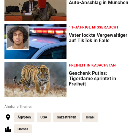
Auto-Anschlag in München
11-JÄHRIGE MISSBRAUCHT
Vater lockte Vergewaltiger
auf TikTok in Falle
FREIHEIT IN KASACHSTAN
Geschenk Putins:
Tigerdame sprintet in
Freiheit
Ähnliche Themen
Ägypten
USA
Gazastreifen
Israel
Hamas