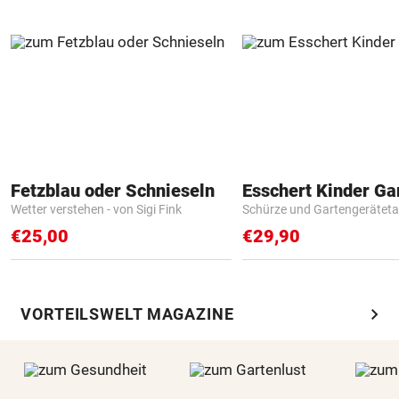
Fetzblau oder Schnieseln
Wetter verstehen - von Sigi Fink
Schürze und Gartengerätet
€25,00
€29,90
chevron_right
VORTEILSWELT MAGAZINE