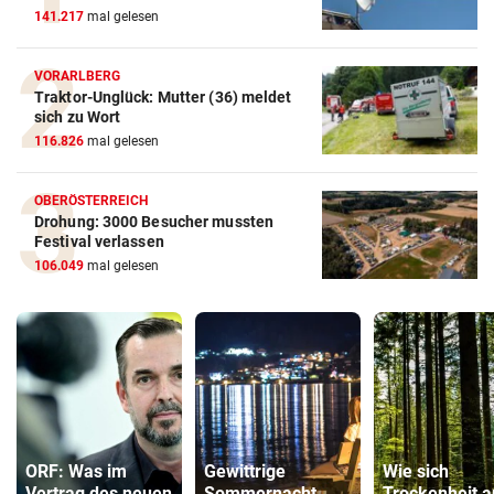
141.217
mal gelesen
VORARLBERG
Traktor-Unglück: Mutter (36) meldet
sich zu Wort
116.826
mal gelesen
OBERÖSTERREICH
Drohung: 3000 Besucher mussten
Festival verlassen
106.049
mal gelesen
ORF: Was im
Gewittrige
Wie sich
Vertrag des neuen
Sommernacht,
Trockenheit a