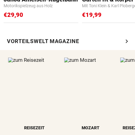
Motorikspielzeug aus Holz
Mit Toni Klein & Karl Ploberg
€29,90
€19,99
chevron_right
VORTEILSWELT MAGAZINE
REISEZEIT
MOZART
REISE