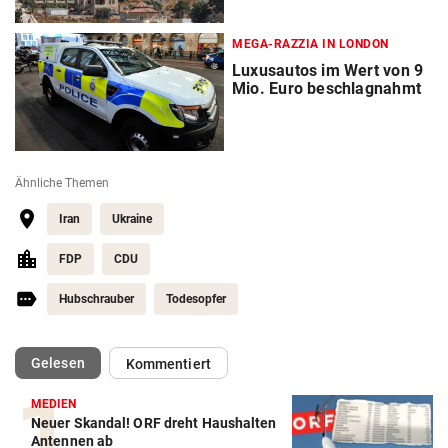
MEGA-RAZZIA IN LONDON
Luxusautos im Wert von 9
Mio. Euro beschlagnahmt
Ähnliche Themen
Iran
Ukraine
FDP
CDU
Hubschrauber
Todesopfer
(ausgewählt)
Gelesen
Kommentiert
MEDIEN
Neuer Skandal! ORF dreht Haushalten
Antennen ab