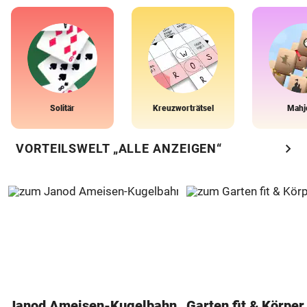
Solitär
Kreuzworträtsel
Mahj
chevron_right
VORTEILSWELT „ALLE ANZEIGEN“
Janod Ameisen-Kugelbahn
Garten fit & Körper 