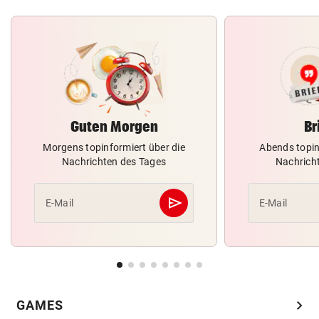
Guten Morgen
Br
Morgens topinformiert über die
Abends topin
Nachrichten des Tages
Nachrich
send
E-Mail
E-Mail
Abschicken
chevron_right
GAMES