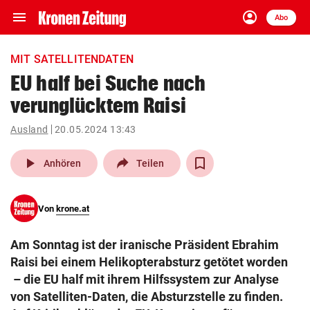
menu
account_circle
Navigation
Anmelden
Abo
close
Schließen
ein-/ausklappen
MIT SATELLITENDATEN
Abonnieren
EU half bei Suche nach
verunglücktem Raisi
account_circle
arrow_right
Anmelden
Ausland
20.05.2024 13:43
pin_drop
arrow_right
Bundesland auswäh
Wien
play_arrow
Anhören
Teilen
bookmark
Merkliste
Von
krone.at
Suchbegriff
search
Am Sonntag ist der iranische Präsident Ebrahim
eingeben
Raisi bei einem Helikopterabsturz getötet worden
– die EU half mit ihrem Hilfssystem zur Analyse
von Satelliten-Daten, die Absturzstelle zu finden.