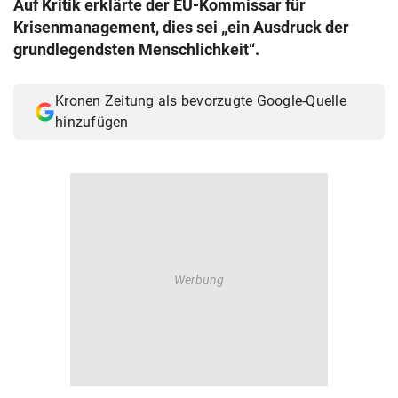
Auf Kritik erklärte der EU-Kommissar für
© Krone Multimedia GmbH & Co KG 2026
Krisenmanagement, dies sei „ein Ausdruck der
Muthgasse 2, 1190 Wien
grundlegendsten Menschlichkeit“.
Kronen Zeitung als bevorzugte Google-Quelle
hinzufügen