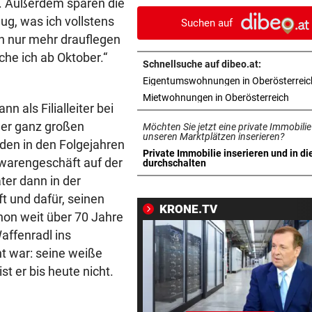
n. Außerdem sparen die
entstehen wird
g, was ich vollstens
Suchen auf
n nur mehr drauflegen
WEGEN AUTOREIFEN
vor 
he ich ab Oktober.“
Kleine Gemeinde mit großem
Schnellsuche auf dibeo.at:
geht vor Gericht
Eigentumswohnungen in Oberösterreic
in ne
Mietwohnungen in Oberösterreich
500 STELLEN BETROFFEN
vor 
n als Filialleiter bei
Linzer Tech-Firma hat Jobab
iner ganz großen
Möchten Sie jetzt eine private Immobilie
fast abgeschlossen
unseren Marktplätzen inserieren?
den in den Folgejahren
Private Immobilie inserieren und in di
elwarengeschäft auf der
in neuem Tab öffnen
durchschalten
ASIA-PLÄNE STOCKEN
vor 
ter dann in der
Doch noch überraschende 
t und dafür, seinen
um Kult-Wirtshaus?
KRONE.TV
hon weit über 70 Jahre
„SICHER KEIN BORDELL“
vor 
Waffenradl ins
Stadtchefin will Schule in B
nt war: seine weiße
Ischl verkaufen
st er bis heute nicht.
SCHWERE VERLETZUNGEN
vor 