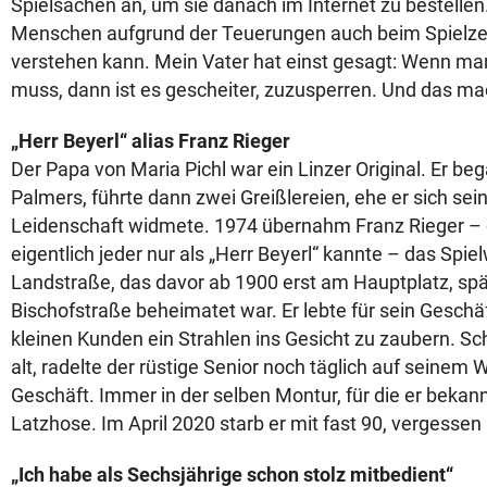
Spielsachen an, um sie danach im Internet zu bestelle
Menschen aufgrund der Teuerungen auch beim Spielzeu
verstehen kann. Mein Vater hat einst gesagt: Wenn ma
muss, dann ist es gescheiter, zuzusperren. Und das mac
„Herr Beyerl“ alias Franz Rieger
Der Papa von Maria Pichl war ein Linzer Original. Er began
Palmers, führte dann zwei Greißlereien, ehe er sich se
Leidenschaft widmete. 1974 übernahm Franz Rieger – 
eigentlich jeder nur als „Herr Beyerl“ kannte – das Spi
Landstraße, das davor ab 1900 erst am Hauptplatz, spä
Bischofstraße beheimatet war. Er lebte für sein Geschäf
kleinen Kunden ein Strahlen ins Gesicht zu zaubern. Sc
alt, radelte der rüstige Senior noch täglich auf seinem 
Geschäft. Immer in der selben Montur, für die er bekan
Latzhose. Im April 2020 starb er mit fast 90, vergessen i
„Ich habe als Sechsjährige schon stolz mitbedient“