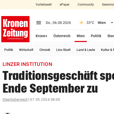
Vorteilswelt
ePaper
Community
Gewinns
close
Schließen
menu
Menü aufklappen
Do., 06.08.2026
33°C
Wien
Abonnieren
(ausgewählt)
Krone+
Österreich
Wien
Politik
Star
account_circle
arrow_right
Anmelden
Politik
Wirtschaft
Chronik
Linz-Stadt
Land & Leute
Kultur & F
pin_drop
arrow_right
Bundesland auswäh
Wien
LINZER INSTITUTION
bookmark
Merkliste
Traditionsgeschäft spe
Ende September zu
Suchbegriff
search
eingeben
Oberösterreich
07.05.2024 08:00