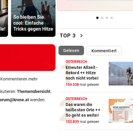
Rascher und massiver Einsa
verhinderte Großbrand
Sturz von
Bregenzer
So bleiben Sie
Lamparter: Jetzt
Festspiele 
cool: Einfache
ist die Diagnose
Rekord zur
„TIERISCHE“ KUNSTWERKE
vor 
le!
Tricks gegen Hitze
da!
Halbzeit
Rostige Rösser beleben den
chevron_right
TOP 3
Landschaftsgarten
(ausgewählt)
Gelesen
Kommentiert
KOMMT VON NÜRNBERG
vor 
Ried verpflichtet kroatische
ÖSTERREICH
U19-Teamstürmer
Erneuter Allzeit-
Rekord ++ Hitze
noch nicht vorbei
VIERJÄHRIGEN GERETTET
vor 
ein Kommentieren mehr
154.538
mal gelesen
„Ich bin sehr froh, dass es s
skutieren:
Themenübersicht
.
ausgegangen ist“
ÖSTERREICH
forum@krone.at
wenden.
Das waren die
heißesten Orte ++
So geht es weiter
153.839
mal gelesen