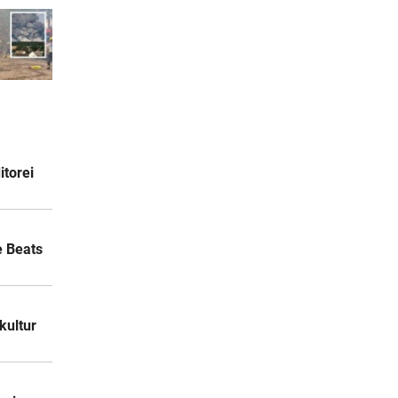
itorei
e Beats
kultur