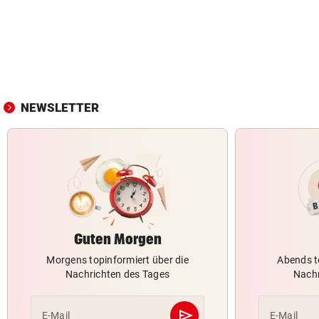
NEWSLETTER
Guten Morgen
Morgens topinformiert über die
Abends t
Nachrichten des Tages
Nachr
send
E-Mail
E-Mail