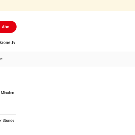
Abo
tschaft
krone.tv
Wissen
Gericht
Kolumnen
Freizeit
Reise
Ti
ce
5 Minuten
er Stunde