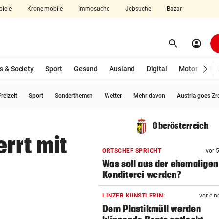
piele
Krone mobile
Immosuche
Jobsuche
Bazar
search
account_circle
Menü aufklappen
Suchen
s & Society
Sport
Gesund
Ausland
Digital
Motor
Wir
reizeit
Sport
Sonderthemen
Wetter
Mehr davon
Austria goes Zr
len
Oberösterreich
rrt mit
ORTSCHEF SPRICHT
vor 
Was soll aus der ehemaligen
Konditorei werden?
LINZER KÜNSTLERIN:
vor ein
Dem Plastikmüll werden