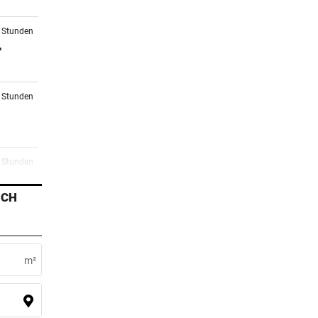
2 Stunden
r
3 Stunden
4 Stunden
m
ICH
5 Stunden
:
m²
5 Stunden
er