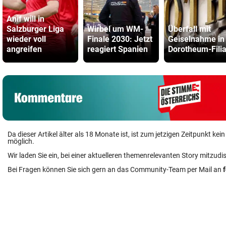
Anif will in
Salzburger Liga
Wirbel um WM-
Überfall mit
wieder voll
Finale 2030: Jetzt
Geiselnahme in
angreifen
reagiert Spanien
Dorotheum-Filia
Da dieser Artikel älter als 18 Monate ist, ist zum jetzigen Zeitpunkt k
möglich.
Wir laden Sie ein, bei einer aktuelleren themenrelevanten Story mitzudi
Bei Fragen können Sie sich gern an das Community-Team per Mail an