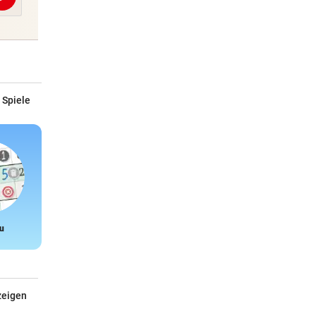
Abschicken
 Spiele
u
Snake
zeigen