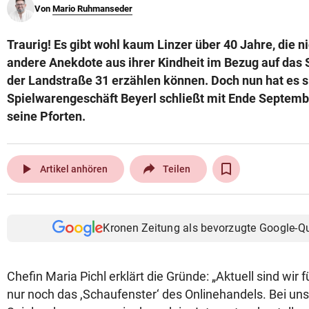
Von
Mario Ruhmanseder
© Krone Multimedia GmbH & Co KG 2026
Muthgasse 2, 1190 Wien
Traurig! Es gibt wohl kaum Linzer über 40 Jahre, die ni
andere Anekdote aus ihrer Kindheit im Bezug auf das
der Landstraße 31 erzählen können. Doch nun hat es s
Spielwarengeschäft Beyerl schließt mit Ende Septembe
seine Pforten.
play_arrow
Artikel anhören
Teilen
Kronen Zeitung als bevorzugte Google-Q
Chefin Maria Pichl erklärt die Gründe: „Aktuell sind wir fü
nur noch das ,Schaufenster‘ des Onlinehandels. Bei uns