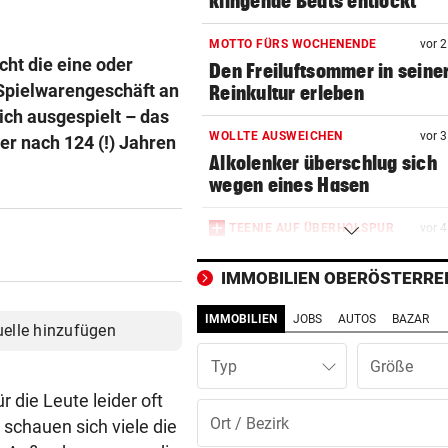
klingende Beats entlockt
MOTTO FÜRS WOCHENENDE
vor 
cht die eine oder
Den Freiluftsommer in seine
 Spielwarengeschäft an
Reinkultur erleben
ich ausgespielt – das
WOLLTE AUSWEICHEN
vor 
r nach 124 (!) Jahren
Alkolenker überschlug sich
wegen eines Hasen
TEENIE AUF ÜBERHOLSPUR
vor 
230 PS! 13-Jährige schrieb i
Autocross Geschichte
IMMOBILIEN OBERÖSTERRE
IMMOBILIEN
JOBS
AUTOS
BAZAR
PATIENTEN WOHLAUF
vor 
uelle hinzufügen
Premiere an Linzer Uniklinik
Typ
Herz-OP mit Roboter
r die Leute leider oft
BAUSTART IM OKTOBER
vor 
 schauen sich viele die
Jetzt ist fix, was am Donauuf