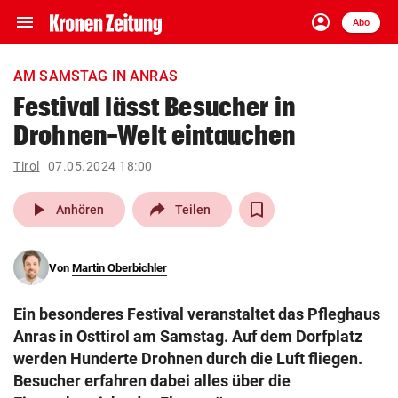
menu
account_circle
Navigation
Anmelden
Abo
close
Schließen
ein-/ausklappen
AM SAMSTAG IN ANRAS
Abonnieren
Festival lässt Besucher in
Drohnen-Welt eintauchen
account_circle
arrow_right
Anmelden
Tirol
07.05.2024 18:00
pin_drop
arrow_right
Bundesland auswäh
Wien
play_arrow
Anhören
Teilen
bookmark
Merkliste
Von
Martin Oberbichler
Suchbegriff
search
Ein besonderes Festival veranstaltet das Pfleghaus
eingeben
Anras in Osttirol am Samstag. Auf dem Dorfplatz
werden Hunderte Drohnen durch die Luft fliegen.
Besucher erfahren dabei alles über die