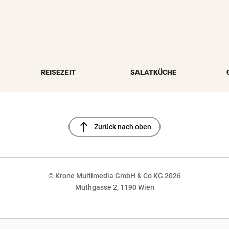
REISEZEIT
SALATKÜCHE
north
Zurück nach oben
© Krone Multimedia GmbH & Co KG 2026
Muthgasse 2, 1190 Wien
NaN%