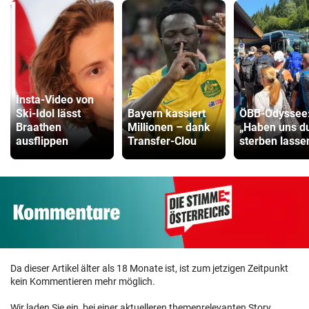
Insta-Video von
Ski-Idol lässt
Bayern kassiert
ÖBB-Odyssee
Braathen
Millionen – dank
„Haben uns 
ausflippen
Transfer-Clou
sterben lasse
Da dieser Artikel älter als 18 Monate ist, ist zum jetzigen Zeitpunkt
kein Kommentieren mehr möglich.
Wir laden Sie ein, bei einer aktuelleren themenrelevanten Story