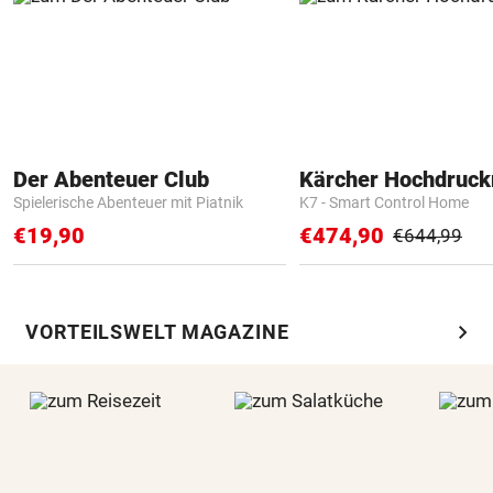
Der Abenteuer Club
Kärcher Hochdruck
Spielerische Abenteuer mit Piatnik
K7 - Smart Control Home
€19,90
€474,90
€644,99
chevron_right
VORTEILSWELT MAGAZINE