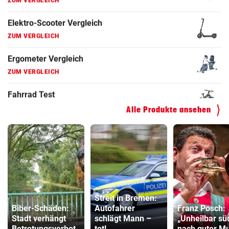
Fahrradanhänger Vergleich
ZUM VERGLEICH
Faszienrolle Vergleich
ZUM VERGLEICH
Hoverboard Vergleich
ZUM VERGLEICH
Alle Produkte ansehen
Kinderfahrrad Vergleich
ZUM VERGLEICH
Streit in Bremen:
Biber-Schäden:
Autofahrer
Franz Posch:
Stadt verhängt
schlägt Mann –
„Unheilbar sü
Betretungsverbot
tot!
nach guter Mu