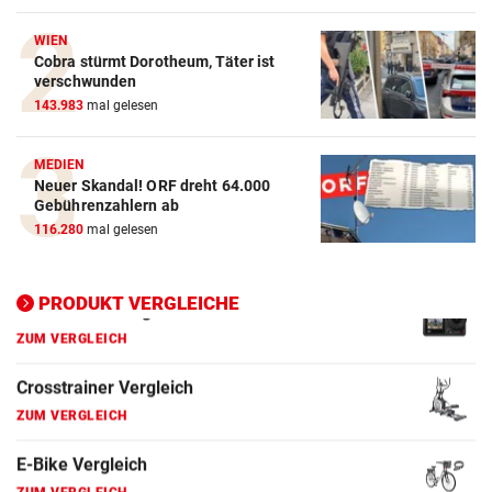
Action-Cam Vergleich
WIEN
Cobra stürmt Dorotheum, Täter ist
ZUM VERGLEICH
verschwunden
143.983
mal gelesen
Crosstrainer Vergleich
ZUM VERGLEICH
MEDIEN
Neuer Skandal! ORF dreht 64.000
E-Bike Vergleich
Gebührenzahlern ab
ZUM VERGLEICH
116.280
mal gelesen
Elektro-Scooter Vergleich
ZUM VERGLEICH
PRODUKT VERGLEICHE
Ergometer Vergleich
ZUM VERGLEICH
Fahrrad Test
ZUM VERGLEICH