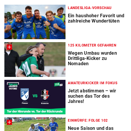
LANDESLIGA-VORSCHAU
Ein haushoher Favorit und
zahlreiche Wundertüten
125 KILOMETER GEFAHREN
Wegen Umbau wurden
Drittliga-Kicker zu
Nomaden
AMATEURKICKER IM FOKUS
Jetzt abstimmen – wir
suchen das Tor des
Jahres!
EINWÜRFE: FOLGE 102
Neue Saison und das