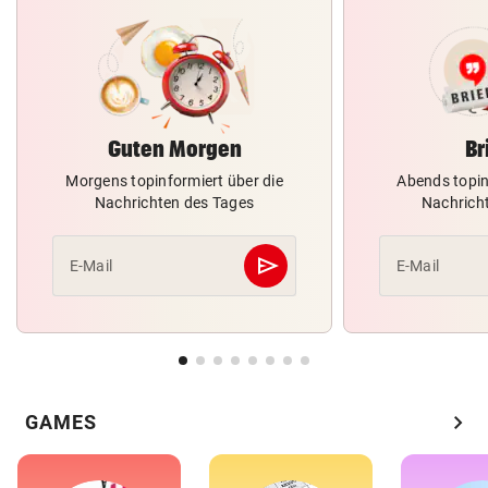
Guten Morgen
Br
Morgens topinformiert über die
Abends topin
Nachrichten des Tages
Nachrich
send
E-Mail
E-Mail
Abschicken
chevron_right
GAMES