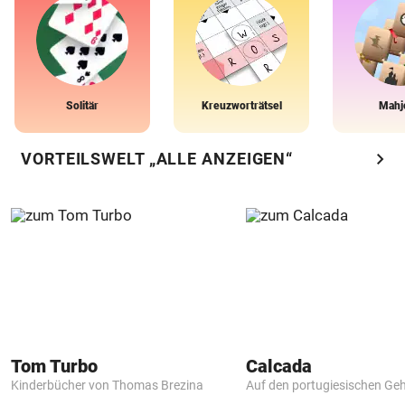
Solitär
Kreuzworträtsel
Mahj
chevron_right
VORTEILSWELT „ALLE ANZEIGEN“
Tom Turbo
Calcada
Kinderbücher von Thomas Brezina
Auf den portugiesischen G