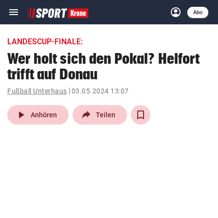
menu
account_circle
Navigation
Anmelden
Abo
close
Schließen
ein-/ausklappen
LANDESCUP-FINALE:
Abonnieren
Wer holt sich den Pokal? Helfort
trifft auf Donau
account_circle
arrow_right
Anmelden
Fußball Unterhaus
03.05.2024 13:07
pin_drop
arrow_right
Bundesland auswäh
Wien
play_arrow
Anhören
Teilen
bookmark
Merkliste
Suchbegriff
search
eingeben