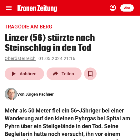
menu
account_circle
Navigation
Anmelden
Abo
close
Schließen
ein-/ausklappen
TRAGÖDIE AM BERG
Abonnieren
Linzer (56) stürzte nach
Steinschlag in den Tod
account_circle
arrow_right
Anmelden
Oberösterreich
01.05.2024 21:16
pin_drop
arrow_right
Bundesland auswäh
Wien
play_arrow
Anhören
Teilen
bookmark
Merkliste
Von
Jürgen Pachner
Suchbegriff
search
Mehr als 50 Meter fiel ein 56-Jähriger bei einer
eingeben
Wanderung auf den kleinen Pyhrgas bei Spital am
Pyhrn über ein Steilgelände in den Tod. Seine
Begleiterin hatte noch versucht, ihn vor einem