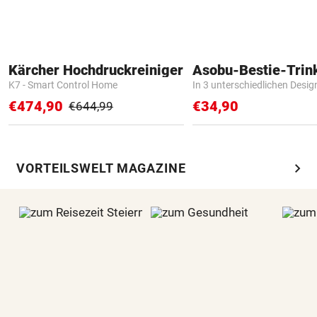
Kärcher Hochdruckreiniger
Asobu-Bestie-Trin
K7 - Smart Control Home
In 3 unterschiedlichen Desig
€474,90
€34,90
€644,99
chevron_right
VORTEILSWELT MAGAZINE