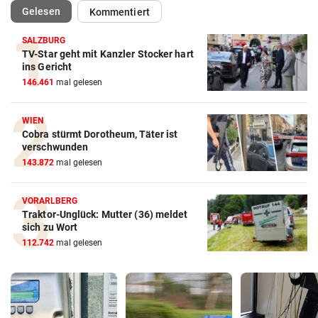
(ausgewählt)
Gelesen
Kommentiert
SALZBURG
TV-Star geht mit Kanzler Stocker hart
ins Gericht
146.461
mal gelesen
WIEN
Cobra stürmt Dorotheum, Täter ist
verschwunden
143.872
mal gelesen
VORARLBERG
Traktor-Unglück: Mutter (36) meldet
sich zu Wort
112.742
mal gelesen