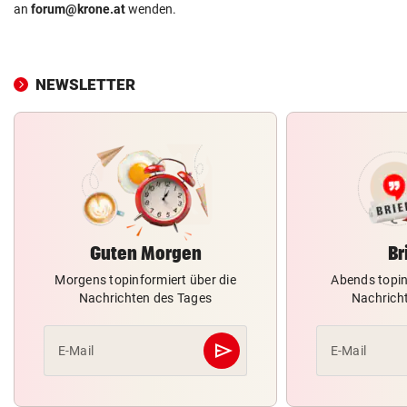
an
forum@krone.at
wenden.
NEWSLETTER
Guten Morgen
Br
Morgens topinformiert über die
Abends topin
Nachrichten des Tages
Nachrich
send
E-Mail
E-Mail
Abschicken