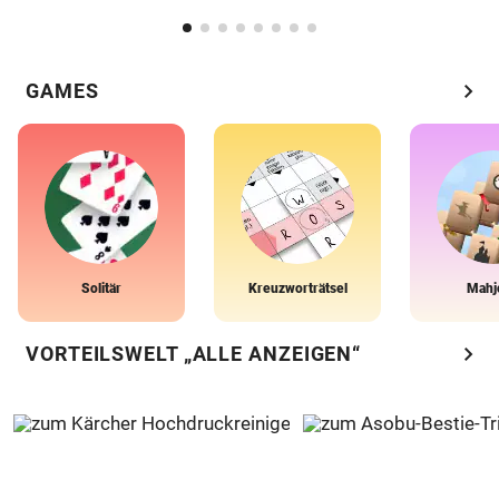
chevron_right
GAMES
Solitär
Kreuzworträtsel
Mahj
chevron_right
VORTEILSWELT „ALLE ANZEIGEN“