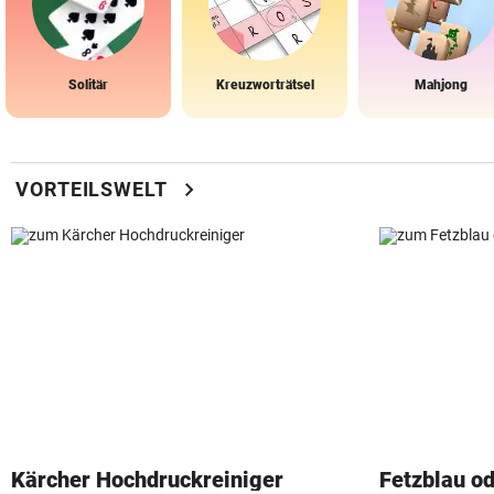
Solitär
Kreuzworträtsel
Mahjong
chevron_right
VORTEILSWELT
Kärcher Hochdruckreiniger
Fetzblau o