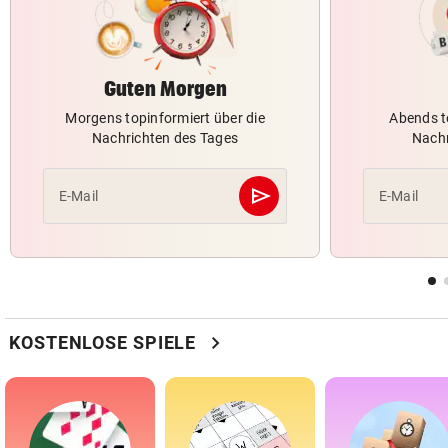
Guten Morgen
Morgens topinformiert über die
Abends t
Nachrichten des Tages
Nachr
send
E-Mail
E-Mail
Abschicken
chevron_right
KOSTENLOSE SPIELE