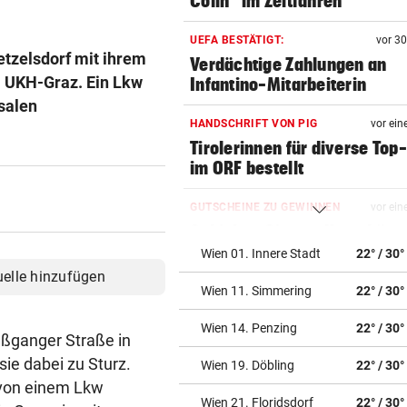
Colin“ im Zeitfahren
UEFA BESTÄTIGT:
vor 3
etzelsdorf mit ihrem
Verdächtige Zahlungen an
m UKH-Graz. Ein Lkw
Infantino-Mitarbeiterin
salen
HANDSCHRIFT VON PIG
vor ein
Tirolerinnen für diverse Top
im ORF bestellt
GUTSCHEINE ZU GEWINNEN
vor ein
Schicken Sie uns Ihr schöns
Katzenfoto!
Wien 01. Innere Stadt
22° / 30°
uelle hinzufügen
Wien 11. Simmering
22° / 30°
NOCH IMMER OHNE PASS
vor ein
GZSZ-Star Olivia über ihr Le
Wien 14. Penzing
22° / 30°
Österreich
aßganger Straße in
e dabei zu Sturz.
Wien 19. Döbling
22° / 30°
VORSCHLAG FÜR ROUTE
vor ein
 von einem Lkw
Land Salzburg hält dem S-Li
Wien 21. Floridsdorf
22° / 30°