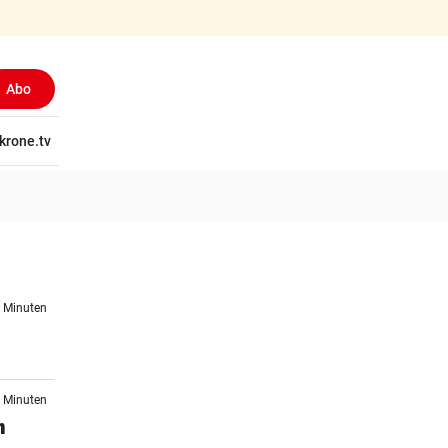
Abo
tschaft
krone.tv
Wissen
Gericht
Kolumnen
Freizeit
Reise
Ti
9 Minuten
6 Minuten
n