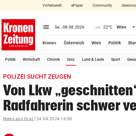
Vorteilswelt
ePaper
Community
Gewinns
close
Schließen
menu
Menü aufklappen
Sa., 08.08.2026
22°C
Wien
Abonnieren
Krone+
Österreich
Wien
Politik
Star
account_circle
arrow_right
Anmelden
(ausgewählt)
Politik
Wirtschaft
Chronik
Graz
Land & Leute
Sport
Gesu
pin_drop
arrow_right
Bundesland auswäh
Wien
POLIZEI SUCHT ZEUGEN
bookmark
Merkliste
Von Lkw „geschnitten
Radfahrerin schwer ve
Suchbegriff
search
eingeben
News aus Graz
24.04.2024 16:00