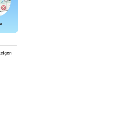
u
Snake
zeigen
Tom Turbo