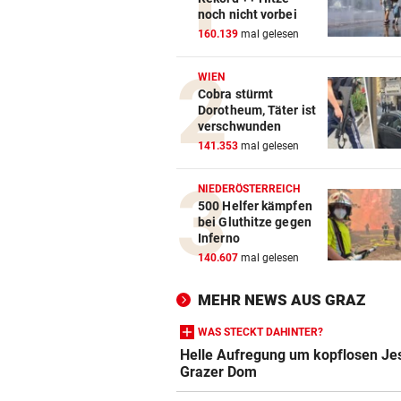
Bullen-Ass: „Dann würde ic
noch nicht vorbei
gegen den WAC jubeln!“
160.139
mal gelesen
„EXTREM ANSTRENGEND“
vor 
WIEN
Arzt auf Auslandsmission:
Cobra stürmt
Dorotheum, Täter ist
„Südsudan ist vergessen“
verschwunden
141.353
mal gelesen
MÜHSAME ENERGIEWENDE
vor 
Heikler Kraftakt: Neue Wind
NIEDERÖSTERREICH
brauchen Geduld
500 Helfer kämpfen
bei Gluthitze gegen
„KRONE“-KOMMENTAR
vor 
Inferno
Das Märchen der deutschen
140.607
mal gelesen
Autobauer
MEHR NEWS AUS GRAZ
WAS STECKT DAHINTER?
Helle Aufregung um kopflosen J
Grazer Dom