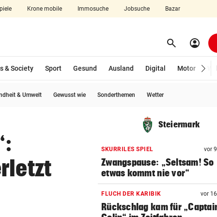
piele
Krone mobile
Immosuche
Jobsuche
Bazar
search
account_circle
Menü aufklappen
Suchen
s & Society
Sport
Gesund
Ausland
Digital
Motor
Wir
ndheit & Umwelt
Gewusst wie
Sonderthemen
Wetter
len
Steiermark
“:
SKURRILES SPIEL
vor 
rletzt
Zwangspause: „Seltsam! So
etwas kommt nie vor“
FLUCH DER KARIBIK
vor 1
Rückschlag kam für „Captai