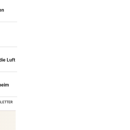
en
ie Luft
rheim
LETTER