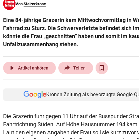
Von
Steirerkrone
© Krone Multimedia GmbH & Co KG 2026
Muthgasse 2, 1190 Wien
Eine 84-jährige Grazerin kam Mittwochvormittag in W
Fahrrad zu Sturz. Die Schwerverletzte befindet sich i
könnte die Frau „geschnitten“ haben und somit im kau
Unfallzusammenhang stehen.
play_arrow
Artikel anhören
Teilen
Kronen Zeitung als bevorzugte Google-Q
Die Grazerin fuhr gegen 11 Uhr auf der Busspur der Str
Fahrtrichtung Süden. Auf Höhe Hausnummer 194 kam si
Laut den eigenen Angaben der Frau soll sie kurz zuvor