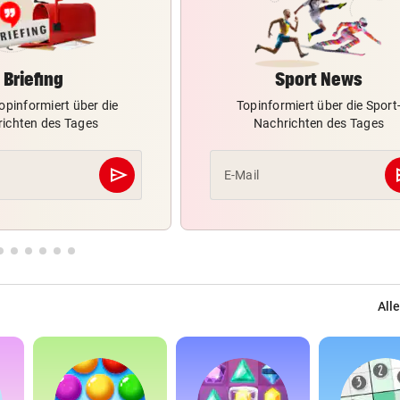
Briefing
Sport News
opinformiert über die
Topinformiert über die Sport
ichten des Tages
Nachrichten des Tages
send
s
E-Mail
Abschicken
Alle