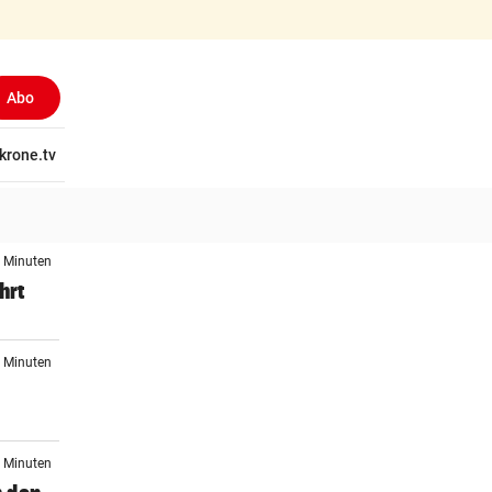
Abo
tschaft
krone.tv
Wissen
Gericht
Kolumnen
Freizeit
Reise
Ti
0 Minuten
hrt
9 Minuten
4 Minuten