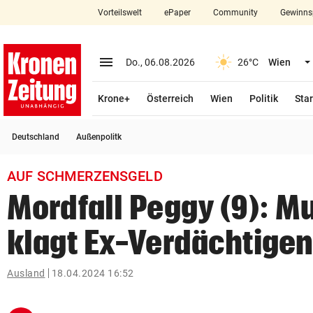
Vorteilswelt
ePaper
Community
Gewinns
close
Schließen
menu
Menü aufklappen
Do., 06.08.2026
26°C
Wien
Abonnieren
Krone+
Österreich
Wien
Politik
Star
account_circle
arrow_right
Anmelden
Deutschland
Außenpolitk
pin_drop
arrow_right
Bundesland auswäh
Wien
AUF SCHMERZENSGELD
bookmark
Merkliste
Mordfall Peggy (9): Mu
klagt Ex-Verdächtige
Suchbegriff
search
eingeben
Ausland
18.04.2024 16:52