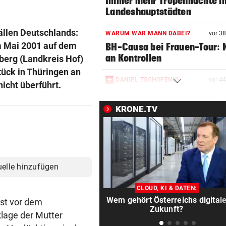
Immer mehr Tropennächte i
Landeshauptstädten
ällen Deutschlands:
WARUM WAR MANN DABEI?
vor 3
m Mai 2001 auf dem
BH-Causa bei Frauen-Tour: K
an Kontrollen
berg (Landkreis Hof)
tück in Thüringen an
DANIEL TSCHOFENIG
vor 4
nicht überführt.
Früher Sommer-Start: „Endl
verletzungsfrei!“
KRONE.TV
AUF DER BRENNERSTRECKE
vor 4
Paar wurde mit Pkw von der
Autobahn geschleudert
uelle hinzufügen
FRAUEN & ZUSAMMENHALT?
vor 4
„Männliche Kollegen sind me
CLOUD, KI & DATEN:
nicht das Problem“
Wem gehört Österreichs digital
st vor dem
Zukunft?
lage der Mutter
KEIN REGEN IN SICHT
vor ein