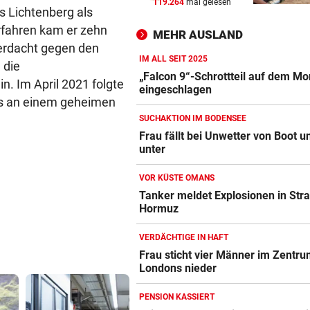
119.264
mal gelesen
VOR KÜSTE OMANS
vor 
 Lichtenberg als
Tanker meldet Explosionen i
rfahren kam er zehn
MEHR AUSLAND
Straße von Hormuz
erdacht gegen den
IM ALL SEIT 2025
 die
URTEIL GEFALLEN
vor 
„Falcon 9“-Schrottteil auf dem M
n. Im April 2021 folgte
Altacher Kies-Krieg: Gericht
eingeschlagen
ns an einem geheimen
Franz Kopf recht
SUCHAKTION IM BODENSEE
EXPERTEN WARNEN
vor 
Frau fällt bei Unwetter von Boot u
unter
Hitze gefährdet Gewässer u
heimische Fischwelt
VOR KÜSTE OMANS
Tanker meldet Explosionen in Str
Hormuz
VERDÄCHTIGE IN HAFT
Frau sticht vier Männer im Zentr
Londons nieder
PENSION KASSIERT