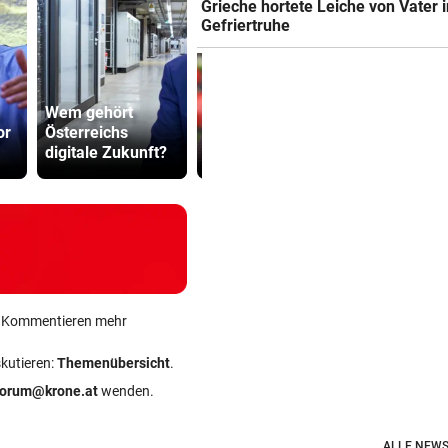
Grieche hortete Leiche von Vater i
Gefriertruhe
Abhöraffär
Wem gehört
300 Tage im Jahr
Ermittlung
or
Österreichs
lassen Pollen
gegen ORF
digitale Zukunft?
Allergiker niesen
Stiftungsra
ein Kommentieren mehr
skutieren:
Themenübersicht
.
forum@krone.at
wenden.
ALLE NEWS