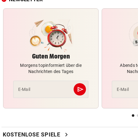
Guten Morgen
Morgens topinformiert über die
Abends t
Nachrichten des Tages
Nachr
send
E-Mail
E-Mail
Abschicken
chevron_right
KOSTENLOSE SPIELE