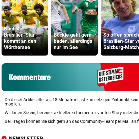
Nächster
Brasilien-Star
Böckle geht gern
So offen sprach
kommt an den
baden, allerdings
Brasilien-Star v
Wörthersee
nur im See
Salzburg-Match
Da dieser Artikel älter als 18 Monate ist, ist zum jetzigen Zeitpunkt k
möglich.
Wir laden Sie ein, bei einer aktuelleren themenrelevanten Story mitzudi
Bei Fragen können Sie sich gern an das Community-Team per Mail an
NEWSLETTER