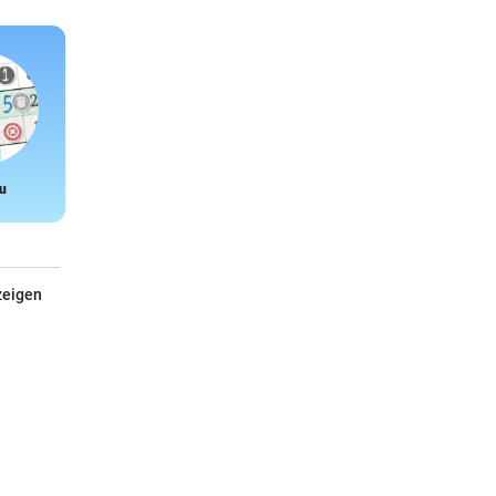
u
Snake
zeigen