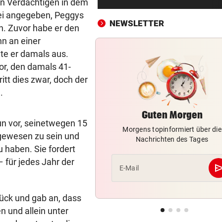
en Verdächtigen in dem
Salzburgs Gemeinden trock
zei angegeben, Peggys
immer weiter aus
NEWSLETTER
n. Zuvor habe er den
„KRONE“-KOLUMNE
vor ein
n an einer
Vertrauen erreicht, was Mac
te er damals aus.
niemals vermag
or, den damals 41-
itt dies zwar, doch der
IM ALL SEIT 2025
vor ein
.
„Falcon 9“-Schrottteil auf 
Mond eingeschlagen
Guten Morgen
n vor, seinetwegen 15
Morgens topinformiert über die
SORGE IM WELTCUP-TROSS
vor ein
 gewesen zu sein und
Nachrichten des Tages
„Das Skifahren am Gletscher
 haben. Sie fordert
bald aufhören!“
für jedes Jahr der
se
E-Mail
RAPID IM EUROPACUP
vor ein
„Wir kämpfen für Österreich
ück und gab an, dass
sonst sinkt Niveau!“
n und allein unter
SUCHAKTION IM BODENSEE
vor ein