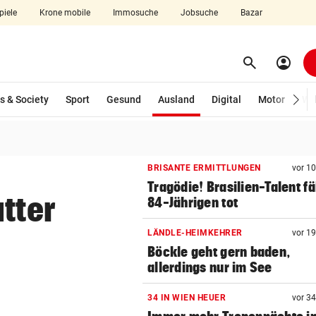
piele
Krone mobile
Immosuche
Jobsuche
Bazar
search
account_circle
Menü aufklappen
Suchen
(ausgewählt)
s & Society
Sport
Gesund
Ausland
Digital
Motor
Wir
len
BRISANTE ERMITTLUNGEN
vor 1
Tragödie! Brasilien-Talent fä
tter
84-Jährigen tot
n
LÄNDLE-HEIMKEHRER
vor 1
Böckle geht gern baden,
allerdings nur im See
34 IN WIEN HEUER
vor 3