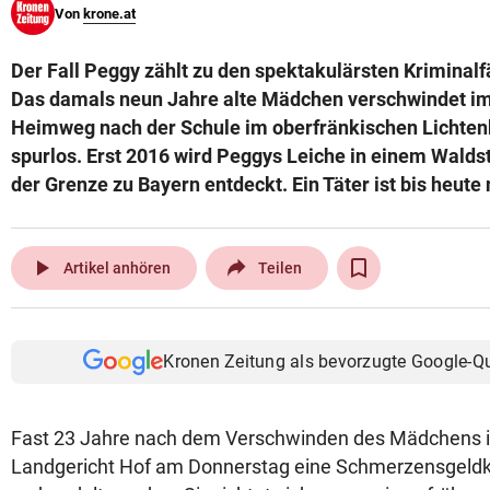
Von
krone.at
© Krone Multimedia GmbH & Co KG 2026
Muthgasse 2, 1190 Wien
Der Fall Peggy zählt zu den spektakulärsten Kriminalf
Das damals neun Jahre alte Mädchen verschwindet i
Heimweg nach der Schule im oberfränkischen Lichten
spurlos. Erst 2016 wird Peggys Leiche in einem Walds
der Grenze zu Bayern entdeckt. Ein Täter ist bis heute 
play_arrow
Artikel anhören
Teilen
Kronen Zeitung als bevorzugte Google-Q
Fast 23 Jahre nach dem Verschwinden des Mädchens i
Landgericht Hof am Donnerstag eine Schmerzensgeldk