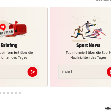
Briefing
Sport News
opinformiert über die
Topinformiert über die Sport
ichten des Tages
Nachrichten des Tages
send
s
E-Mail
Abschicken
Alle