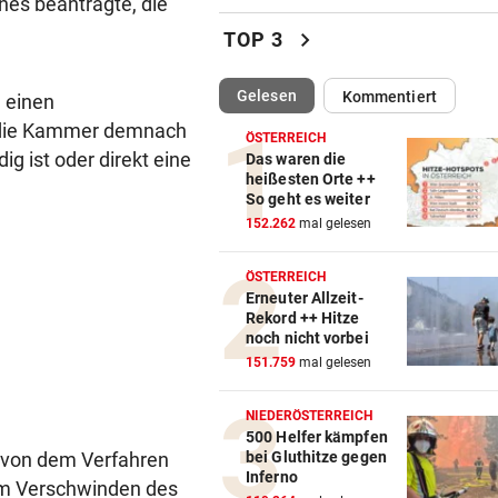
es beantragte, die
Frau fällt bei Unwetter von B
chevron_right
TOP 3
und geht unter
(ausgewählt)
Gelesen
Kommentiert
e einen
CHAMPIONS-LEAGUE-TRAUM
vor ein
„Wir leben noch!“ Sturm zei
ll die Kammer demnach
ÖSTERREICH
sich kämpferisch
 ist oder direkt eine
Das waren die
heißesten Orte ++
So geht es weiter
„KRONE“ TRAF IHN
vor 
152.262
mal gelesen
So offen sprach Brasilien-St
vor Salzburg-Match
ÖSTERREICH
Erneuter Allzeit-
BELASTUNG STEIGT IN NÖ
vor 
Rekord ++ Hitze
300 Tage im Jahr lassen Poll
noch nicht vorbei
Allergiker niesen
151.759
mal gelesen
FIFA UND INFANTINO
vor 
NIEDERÖSTERREICH
Gegenschlag, Wirbel um WM
500 Helfer kämpfen
t von dem Verfahren
bei Gluthitze gegen
und neue Vorwürfe
Inferno
em Verschwinden des