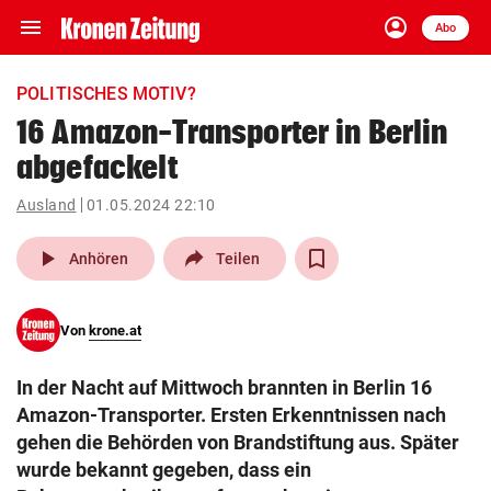
menu
account_circle
Navigation
Anmelden
Abo
close
Schließen
ein-/ausklappen
POLITISCHES MOTIV?
Abonnieren
16 Amazon-Transporter in Berlin
abgefackelt
account_circle
arrow_right
Anmelden
Ausland
01.05.2024 22:10
pin_drop
arrow_right
Bundesland auswäh
Wien
play_arrow
Anhören
Teilen
bookmark
Merkliste
Von
krone.at
Suchbegriff
search
In der Nacht auf Mittwoch brannten in Berlin 16
eingeben
Amazon-Transporter. Ersten Erkenntnissen nach
gehen die Behörden von Brandstiftung aus. Später
wurde bekannt gegeben, dass ein