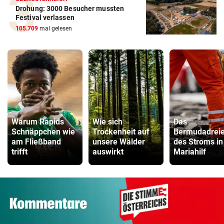
Drohung: 3000 Besucher mussten
Festival verlassen
105.709
mal gelesen
Warum Rapids
Wie sich
Das
Schnäppchen wie
Trockenheit auf
Bermudadrei
am Fließband
unsere Wälder
des Stroms in
trifft
auswirkt
Mariahilf