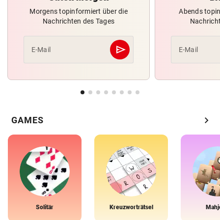
Morgens topinformiert über die
Abends topin
Nachrichten des Tages
Nachrich
send
E-Mail
E-Mail
Abschicken
chevron_right
GAMES
Solitär
Kreuzworträtsel
Mahj