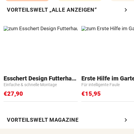
chevron_right
VORTEILSWELT „ALLE ANZEIGEN“
Esschert Design Futterhaus
Erste Hilfe im Gart
Einfache & schnelle Montage
Für intelligente Faule
€27,90
€15,95
chevron_right
VORTEILSWELT MAGAZINE