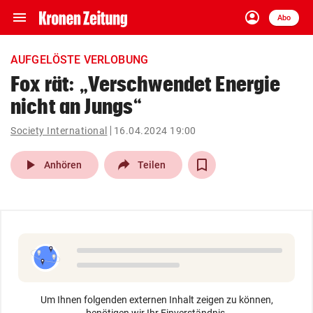
menu
account_circle
Navigation
Anmelden
Abo
close
Schließen
ein-/ausklappen
AUFGELÖSTE VERLOBUNG
Abonnieren
Fox rät: „Verschwendet Energie
nicht an Jungs“
account_circle
arrow_right
Anmelden
Society International
16.04.2024 19:00
pin_drop
arrow_right
Bundesland auswäh
Wien
play_arrow
Anhören
Teilen
bookmark
Merkliste
Suchbegriff
search
eingeben
Um Ihnen folgenden externen Inhalt zeigen zu können,