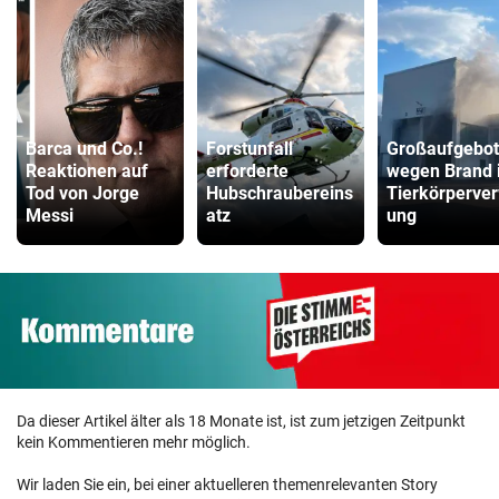
Barca und Co.!
Forstunfall
Großaufgebot
Reaktionen auf
erforderte
wegen Brand 
Tod von Jorge
Hubschraubereins
Tierkörperver
Messi
atz
ung
Da dieser Artikel älter als 18 Monate ist, ist zum jetzigen Zeitpunkt
kein Kommentieren mehr möglich.
Wir laden Sie ein, bei einer aktuelleren themenrelevanten Story