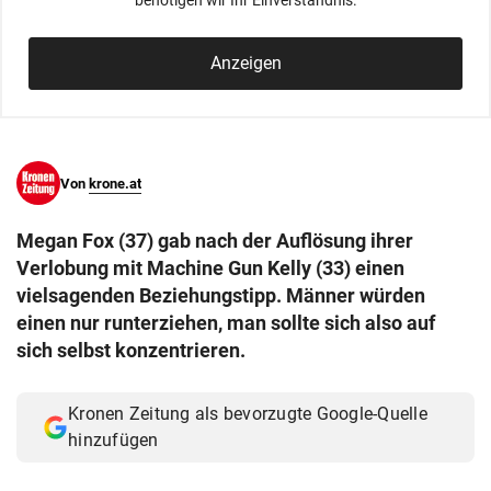
benötigen wir Ihr Einverständnis.
© Krone Multimedia GmbH & Co KG 2026
Muthgasse 2, 1190 Wien
Anzeigen
Von
krone.at
Megan Fox (37) gab nach der Auflösung ihrer
Verlobung mit Machine Gun Kelly (33) einen
vielsagenden Beziehungstipp. Männer würden
einen nur runterziehen, man sollte sich also auf
sich selbst konzentrieren.
Kronen Zeitung als bevorzugte Google-Quelle
hinzufügen