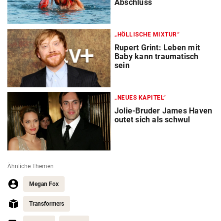
Abschluss
„HÖLLISCHE MIXTUR“
Rupert Grint: Leben mit
Baby kann traumatisch
sein
„NEUES KAPITEL“
Jolie-Bruder James Haven
outet sich als schwul
Ähnliche Themen
Megan Fox
Transformers