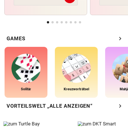
chevron_right
GAMES
Solitär
Kreuzworträtsel
Mahj
chevron_right
VORTEILSWELT „ALLE ANZEIGEN“