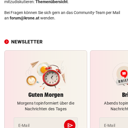
mitzudiskutieren:
Themenübersicht
.
Bei Fragen können Sie sich gern an das Community-Team per Mail
an
forum@krone.at
wenden.
NEWSLETTER
Guten Morgen
Br
Morgens topinformiert über die
Abends topin
Nachrichten des Tages
Nachrich
send
E-Mail
E-Mail
Abschicken