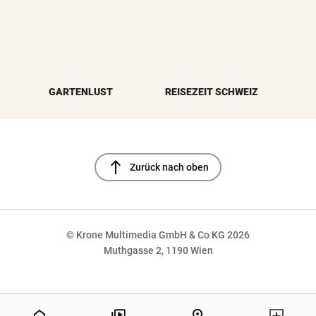
GARTENLUST
REISEZEIT SCHWEIZ
north
Zurück nach oben
© Krone Multimedia GmbH & Co KG 2026
Muthgasse 2, 1190 Wien
NaN%