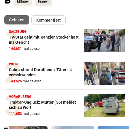
Männer
Frauen
(ausgewählt)
Gelesen
Kommentiert
SALZBURG
TV-Star geht mit Kanzler Stocker hart
ins Gericht
144.631
mal gelesen
WIEN
Cobra stürmt Dorotheum, Täter ist
verschwunden
143.626
mal gelesen
VORARLBERG
Traktor-Unglück: Mutter (36) meldet
sich zu Wort
111.653
mal gelesen