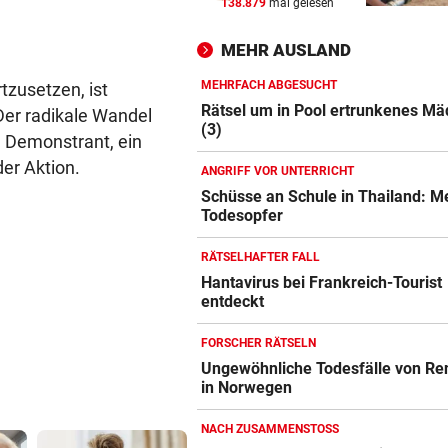
138.879
mal gelesen
MEHRFACH ABGESUCHT
vor ein
Rätsel um in Pool ertrunken
MEHR AUSLAND
Mädchen (3)
MEHRFACH ABGESUCHT
tzusetzen, ist
ZÖLLE UND MINDESTPREIS
vor ein
Rätsel um in Pool ertrunkenes M
 Der radikale Wandel
Neue US-Handelsschranken 
(3)
 Demonstrant, ein
Hightech-Rohstoff
der Aktion.
ANGRIFF VOR UNTERRICHT
DREI MÄNNER ANGEKLAGT
vor ein
Schüsse an Schule in Thailand: M
Todesopfer
Verein als Tarnung für
Drogenplantage genutzt
RÄTSELHAFTER FALL
Hantavirus bei Frankreich-Tourist
entdeckt
FORSCHER RÄTSELN
Ungewöhnliche Todesfälle von Re
in Norwegen
NACH ZUSAMMENSTOSS