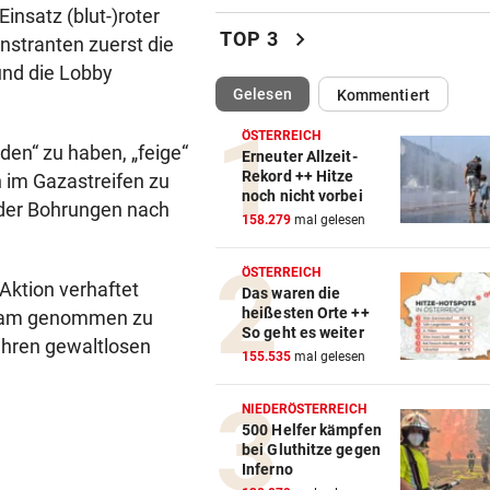
insatz (blut-)roter
Eva Longoria: Badespaß und
chevron_right
TOP 3
nstranten zuerst die
Kurven in Marbella
und die Lobby
(ausgewählt)
Gelesen
Kommentiert
UKRAINISCHE DROHNEN
vor ein
„Russisches Amazon“ steht
ÖSTERREICH
weiterhin unter Beschuss
den“ zu haben, „feige“
Erneuter Allzeit-
Rekord ++ Hitze
 im Gazastreifen zu
noch nicht vorbei
HYPE BEI SPORTLERN
vor ein
 der Bohrungen nach
158.279
mal gelesen
So wirkt Kreatin: Der
„Muskelmacher“ im Check
ÖSTERREICH
 Aktion verhaftet
Das waren die
FOLGE VON FREITAG
vor ein
heißesten Orte ++
hrsam genommen zu
Aufstehen, mitmachen und g
So geht es weiter
ihren gewaltlosen
Gefühl genießen
155.535
mal gelesen
FAZIT NACH EINEM MONAT
vor ein
NIEDERÖSTERREICH
Bäcker zu Steuersenkung: „
500 Helfer kämpfen
bei Gluthitze gegen
Kunden ist das egal“
Inferno