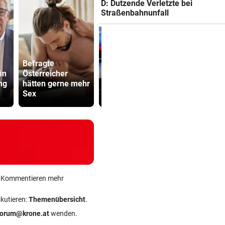
D: Dutzende Verletzte bei
Straßenbahnunfall
Befragte
in
Österreicher
Messerattacke in
Kampfsport
ng
hätten gerne mehr
Grazer
lockt jung
Sex
Obdachlosenheim
in tödliche 
ein Kommentieren mehr
skutieren:
Themenübersicht
.
forum@krone.at
wenden.