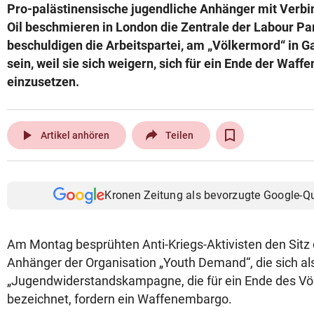
Pro-palästinensische jugendliche Anhänger mit Verbi
Oil beschmieren in London die Zentrale der Labour Par
beschuldigen die Arbeitspartei, am „Völkermord“ in G
sein, weil sie sich weigern, sich für ein Ende der Waff
einzusetzen.
play_arrow
Artikel anhören
Teilen
Kronen Zeitung als bevorzugte Google-Q
Am Montag besprühten Anti-Kriegs-Aktivisten den Sitz 
Anhänger der Organisation „Youth Demand“, die sich al
„Jugendwiderstandskampagne, die für ein Ende des Vö
bezeichnet, fordern ein Waffenembargo.