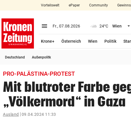
Vorteilswelt
ePaper
Community
Gewinns
close
Schließen
menu
Menü aufklappen
Fr., 07.08.2026
24°C
Wien
Abonnieren
Krone+
Österreich
Wien
Politik
Star
account_circle
arrow_right
Anmelden
Deutschland
Außenpolitk
pin_drop
arrow_right
Bundesland auswäh
Wien
PRO-PALÄSTINA-PROTEST
bookmark
Merkliste
Mit blutroter Farbe g
„Völkermord“ in Gaza
Suchbegriff
search
eingeben
Ausland
09.04.2024 11:33