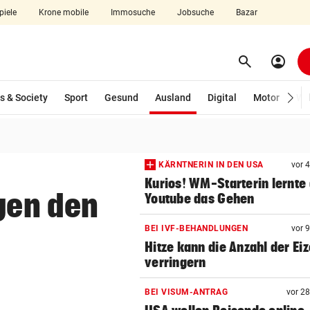
piele
Krone mobile
Immosuche
Jobsuche
Bazar
search
account_circle
Menü aufklappen
Suchen
(ausgewählt)
s & Society
Sport
Gesund
Ausland
Digital
Motor
Wir
len
KÄRNTNERIN IN DEN USA
vor 
Kurios! WM-Starterin lernte 
egen den
Youtube das Gehen
BEI IVF-BEHANDLUNGEN
vor 
Hitze kann die Anzahl der Eiz
verringern
BEI VISUM-ANTRAG
vor 2