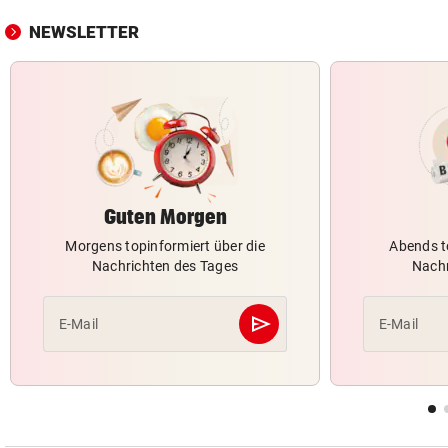
NEWSLETTER
Guten Morgen
Morgens topinformiert über die
Abends t
Nachrichten des Tages
Nachr
send
E-Mail
E-Mail
Abschicken