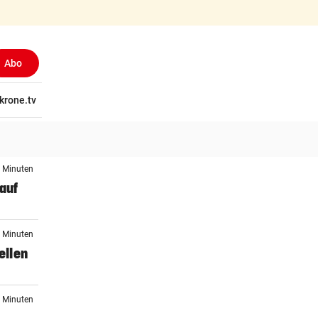
Abo
tschaft
krone.tv
Wissen
Gericht
Kolumnen
Freizeit
Reise
Ti
4 Minuten
auf
9 Minuten
ellen
8 Minuten