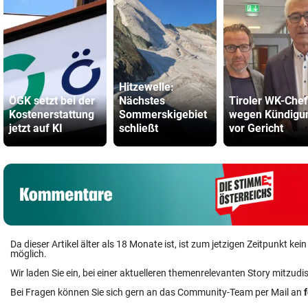
Hitzewelle:
ÖGK setzt bei der
Nächstes
Tiroler WK-Chef
Kostenerstattung
Sommerskigebiet
wegen Kündigu
jetzt auf KI
schließt
vor Gericht
Da dieser Artikel älter als 18 Monate ist, ist zum jetzigen Zeitpunkt k
möglich.
Wir laden Sie ein, bei einer aktuelleren themenrelevanten Story mitzudi
Bei Fragen können Sie sich gern an das Community-Team per Mail an