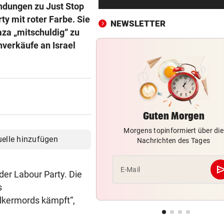
ÖSV-Rücktritt fix: „Feuer br
ndungen zu Just Stop
nicht mehr!“
ty mit roter Farbe. Sie
NEWSLETTER
aza „mitschuldig“ zu
WUNSCH VS. REALITÄT
vor 4
enverkäufe an Israel
Unzufrieden! Österreicher h
gerne mehr Sex
EISHOCKEY-TRANSFER
vor ein
Meister 99ers komplettiert 
Abwehr-Puzzle
Guten Morgen
Morgens topinformiert über die
567 MILLIONEN DOLLAR
vor ein
uelle hinzufügen
Nachrichten des Tages
Kinderschutz ungenügend: S
für Meta-Konzern
se
E-Mail
der Labour Party. Die
BEI HÖHEREN UMSÄTZEN
vor ein
s
Post-Halbjahresgewinn um 
lkermords kämpft“,
Drittel eingebrochen
HITZE? KEIN PROBLEM!
vor ein