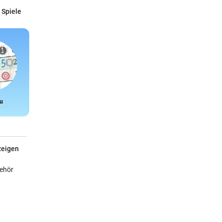
 Spiele
u
Snake
zeigen