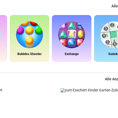
Alle
Bubbles Shooter
Exchange
Sudok
Alle An