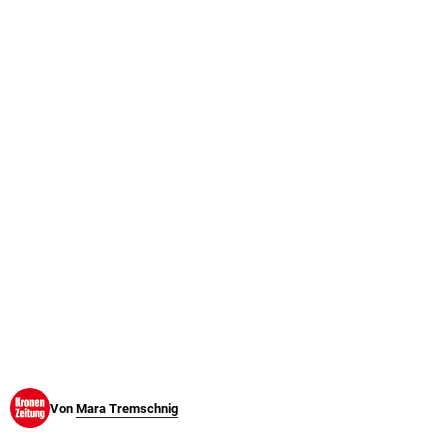
© Krone Multimedia GmbH & Co KG 2026
Muthgasse 2, 1190 Wien
Von
Mara Tremschnig