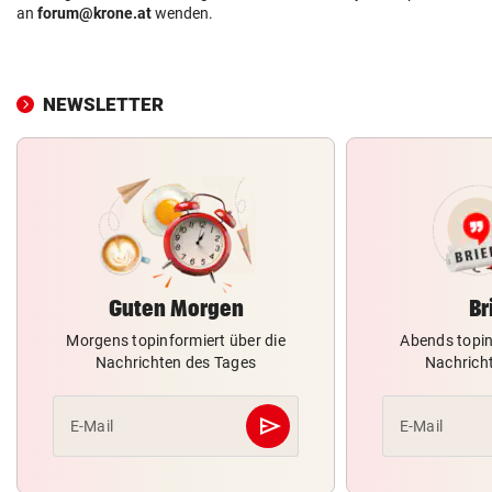
an
forum@krone.at
wenden.
NEWSLETTER
Guten Morgen
Br
Morgens topinformiert über die
Abends topin
Nachrichten des Tages
Nachrich
send
E-Mail
E-Mail
Abschicken