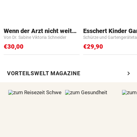
Wenn der Arzt nicht weiter weiß
Von Dr. Sabine Viktoria Schneider
Schürze und Gartengerätet
€30,00
€29,90
chevron_right
VORTEILSWELT MAGAZINE