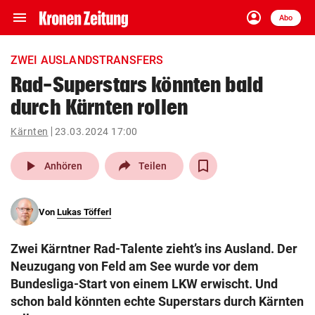
menu
account_circle
Navigation
Anmelden
Abo
close
Schließen
ein-/ausklappen
ZWEI AUSLANDSTRANSFERS
Abonnieren
Rad-Superstars könnten bald
durch Kärnten rollen
account_circle
arrow_right
Anmelden
Kärnten
23.03.2024 17:00
pin_drop
arrow_right
Bundesland auswäh
Wien
play_arrow
Anhören
Teilen
bookmark
Merkliste
Von
Lukas Töfferl
Suchbegriff
search
Zwei Kärntner Rad-Talente zieht’s ins Ausland. Der
eingeben
Neuzugang von Feld am See wurde vor dem
Bundesliga-Start von einem LKW erwischt. Und
schon bald könnten echte Superstars durch Kärnten