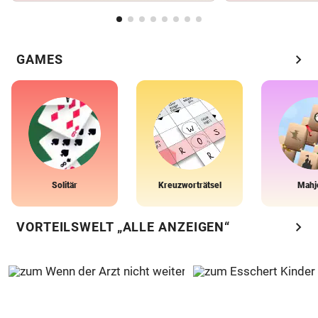
chevron_right
GAMES
Solitär
Kreuzworträtsel
Mahj
chevron_right
VORTEILSWELT „ALLE ANZEIGEN“