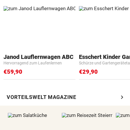
Janod Lauflernwagen ABC
Hervorragend zum Laufenlernen
Schürze und Gartengerätet
€59,90
€29,90
chevron_right
VORTEILSWELT MAGAZINE