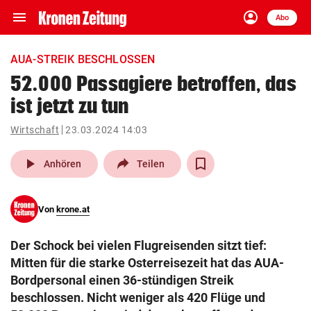
menu
account_circle
Navigation
Anmelden
Abo
close
Schließen
ein-/ausklappen
AUA-STREIK BESCHLOSSEN
Abonnieren
52.000 Passagiere betroffen, das
ist jetzt zu tun
account_circle
arrow_right
Anmelden
Wirtschaft
23.03.2024 14:03
pin_drop
arrow_right
Bundesland auswäh
Wien
play_arrow
Anhören
Teilen
bookmark
Merkliste
Von
krone.at
Suchbegriff
search
Der Schock bei vielen Flugreisenden sitzt tief:
eingeben
Mitten für die starke Osterreisezeit hat das AUA-
Bordpersonal einen 36-stündigen Streik
beschlossen. Nicht weniger als 420 Flüge und