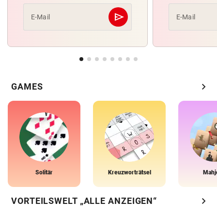
send
E-Mail
E-Mail
Abschicken
chevron_right
GAMES
Solitär
Kreuzworträtsel
Mahj
chevron_right
VORTEILSWELT „ALLE ANZEIGEN“