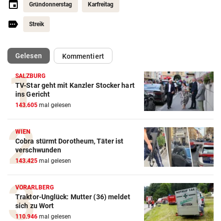
Gründonnerstag
Karfreitag
Streik
(ausgewählt)
Gelesen
Kommentiert
SALZBURG
TV-Star geht mit Kanzler Stocker hart
ins Gericht
143.605
mal gelesen
WIEN
Cobra stürmt Dorotheum, Täter ist
verschwunden
143.425
mal gelesen
VORARLBERG
Traktor-Unglück: Mutter (36) meldet
sich zu Wort
110.946
mal gelesen