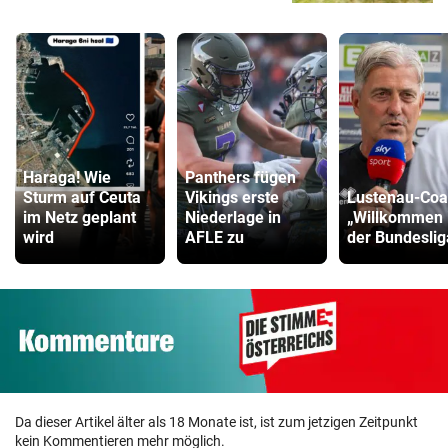
Haraga! Wie
Panthers fügen
Sturm auf Ceuta
Vikings erste
Lustenau-Coa
im Netz geplant
Niederlage in
„Willkommen 
wird
AFLE zu
der Bundeslig
Da dieser Artikel älter als 18 Monate ist, ist zum jetzigen Zeitpunkt
kein Kommentieren mehr möglich.