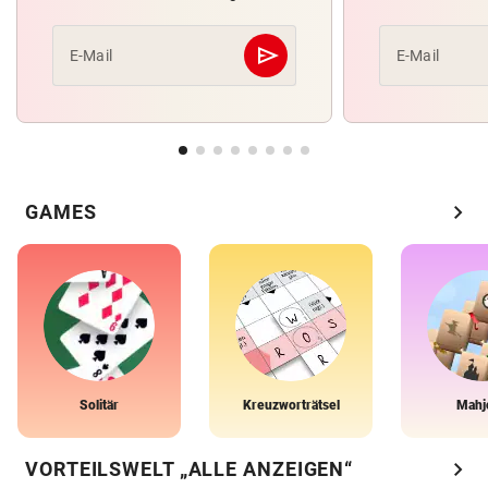
send
E-Mail
E-Mail
Abschicken
chevron_right
GAMES
Solitär
Kreuzworträtsel
Mahj
chevron_right
VORTEILSWELT „ALLE ANZEIGEN“