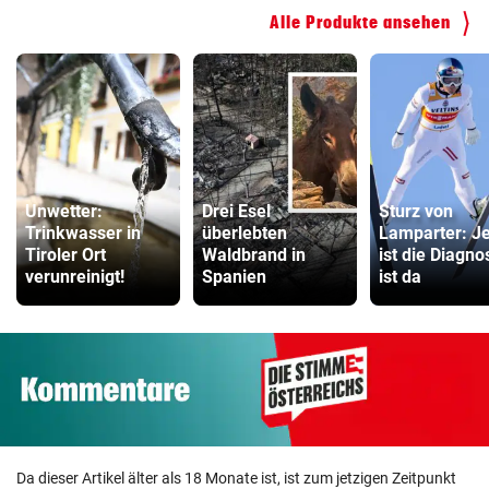
Alle Produkte ansehen
Unwetter:
Drei Esel
Sturz von
Trinkwasser in
überlebten
Lamparter: Je
Tiroler Ort
Waldbrand in
ist die Diagno
verunreinigt!
Spanien
ist da
Da dieser Artikel älter als 18 Monate ist, ist zum jetzigen Zeitpunkt