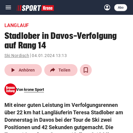
menu
account_circle
Navigation
Anmelden
Abo
close
Schließen
ein-/ausklappen
LANGLAUF
Abonnieren
Stadlober in Davos-Verfolgung
auf Rang 14
account_circle
arrow_right
Anmelden
Ski Nordisch
04.01.2024 13:13
pin_drop
arrow_right
Bundesland auswäh
Wien
play_arrow
Anhören
Teilen
bookmark
Merkliste
Von
krone Sport
Suchbegriff
search
Mit einer guten Leistung im Verfolgungsrennen
eingeben
über 22 km hat Langläuferin Teresa Stadlober am
Donnerstag in Davos bei der Tour de Ski zwei
Positionen und 42 Sekunden gutgemacht. Die