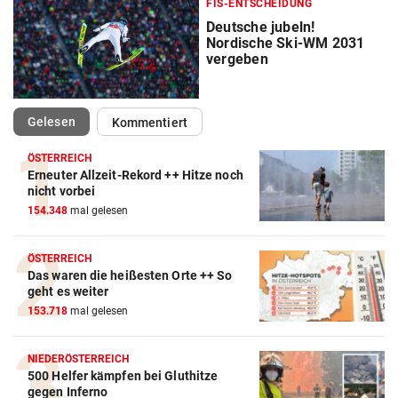
FIS-ENTSCHEIDUNG
Deutsche jubeln!
Nordische Ski-WM 2031
vergeben
(ausgewählt)
Gelesen
Kommentiert
ÖSTERREICH
Erneuter Allzeit-Rekord ++ Hitze noch
Action-Cam Vergleich
nicht vorbei
154.348
mal gelesen
ZUM VERGLEICH
Crosstrainer Vergleich
ÖSTERREICH
Das waren die heißesten Orte ++ So
ZUM VERGLEICH
geht es weiter
153.718
mal gelesen
E-Bike Vergleich
ZUM VERGLEICH
NIEDERÖSTERREICH
500 Helfer kämpfen bei Gluthitze
Elektro-Scooter Vergleich
gegen Inferno