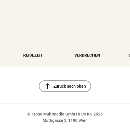
REISEZEIT
VERBRECHEN
north
Zurück nach oben
© Krone Multimedia GmbH & Co KG 2026
Muthgasse 2, 1190 Wien