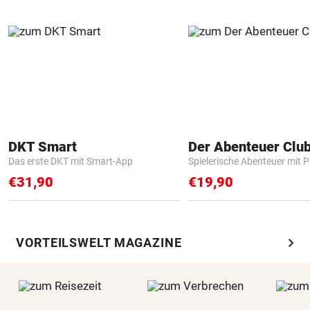
DKT Smart
Der Abenteuer Clu
Das erste DKT mit Smart-App
Spielerische Abenteuer mit P
€31,90
€19,90
chevron_right
VORTEILSWELT MAGAZINE