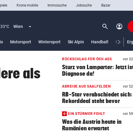
piele
Krone mobile
Immosuche
Jobsuche
Bazar
search
account_circle
Menü aufklappen
Suchen
33°C
Wien
ix
Motorsport
Wintersport
Ski Alpin
Handball
Eishocke
Er
RÜCKSCHLAG FÜR ÖSV-ASS
vor 3
len
Sturz von Lamparter: Jetzt is
ere als
Diagnose da!
ABREISE AUS SAALFELDEN
vor 5
RB-Star verabschiedet sich:
Rekorddeal steht bevor
EIN STÜRMER FEHLT
vor 5
Was die Austria heute in
Rumänien erwartet