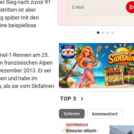
rer Sieg nach zuvor 91
se
E-Mail
ritten ist aber
EINST KONKURRENTINNEN
ig später mit den
„Legende!“ Emotionaler Veit
ine beispiellose
Post für Gut-Behrami
TENNIE AUF ÜBERHOLSPUR
230 PS! 13-Jährige schrieb i
Autocross Geschichte
rmel-1-Rennen am 25.
n französischen Alpen
Dezember 2013. Er sei
esen und habe im
 als sie vom Skifahren
chevron_right
TOP 3
(ausgewählt)
Gelesen
Kommentiert
ÖSTERREICH
Erneuter Allzeit-