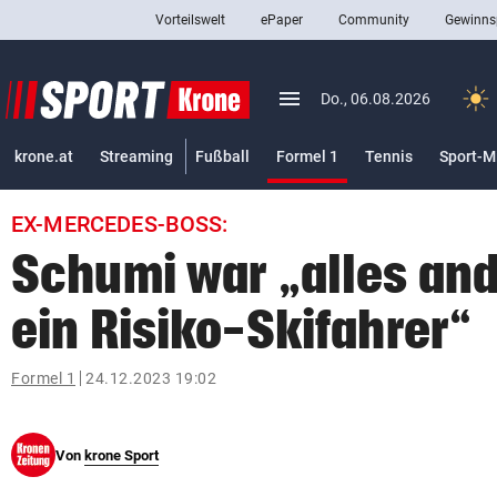
Vorteilswelt
ePaper
Community
Gewinns
close
Schließen
menu
Menü aufklappen
Do., 06.08.2026
Abonnieren
(ausgewählt)
krone.at
Streaming
Fußball
Formel 1
Tennis
Sport-M
account_circle
arrow_right
Anmelden
EX-MERCEDES-BOSS:
pin_drop
arrow_right
Bundesland auswäh
Wien
Schumi war „alles and
bookmark
Merkliste
ein Risiko-Skifahrer“
Suchbegriff
Formel 1
24.12.2023 19:02
search
eingeben
Von
krone Sport