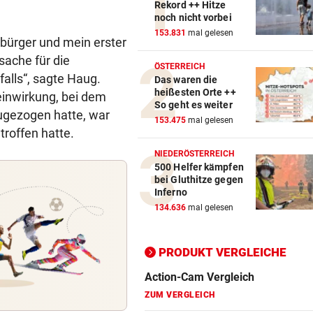
Rekord ++ Hitze
noch nicht vorbei
153.831
mal gelesen
bürger und mein erster
ache für die
ÖSTERREICH
alls“, sagte Haug.
Das waren die
heißesten Orte ++
inwirkung, bei dem
So geht es weiter
ugezogen hatte, war
153.475
mal gelesen
troffen hatte.
NIEDERÖSTERREICH
500 Helfer kämpfen
bei Gluthitze gegen
Inferno
Action-Cam Vergleich
134.636
mal gelesen
ZUM VERGLEICH
Crosstrainer Vergleich
PRODUKT VERGLEICHE
ZUM VERGLEICH
E-Bike Vergleich