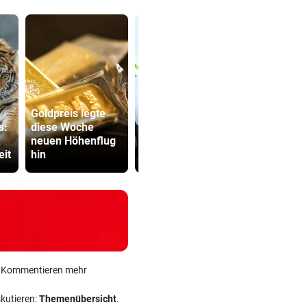
Kinderfahrrad Vergleich
ZUM VERGLEICH
Goldpreis legte
Weißhaidinger
s:
diese Woche
kann an
SPÖ und Ö
neuen Höhenflug
Leichtathletik-EM
wollen die
eit
hin
teilnehmen
Lederer au
ein Kommentieren mehr
skutieren:
Themenübersicht
.