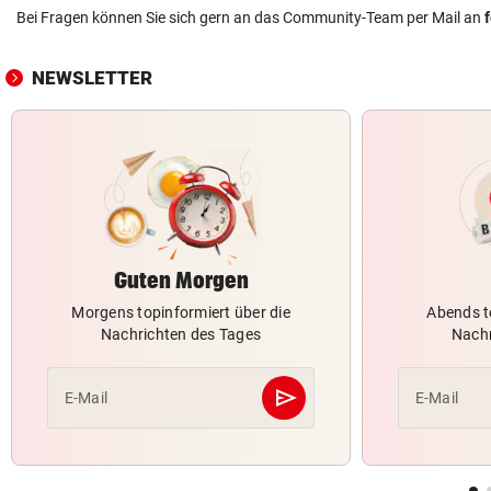
Bei Fragen können Sie sich gern an das Community-Team per Mail an
NEWSLETTER
Guten Morgen
Morgens topinformiert über die
Abends t
Nachrichten des Tages
Nachr
send
E-Mail
E-Mail
Abschicken