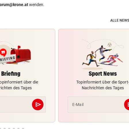
forum@krone.at
wenden.
ALLE NEWS
Briefing
Sport News
opinformiert über die
Topinformiert über die Sport
ichten des Tages
Nachrichten des Tages
send
s
E-Mail
Abschicken