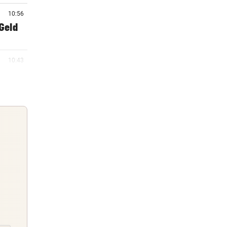
10:56
 Geld
10:43
urm
10:38
n
10:25
ihren
Guten Morgen
Morgens topinformiert über die
10:18
Nachrichten des Tages