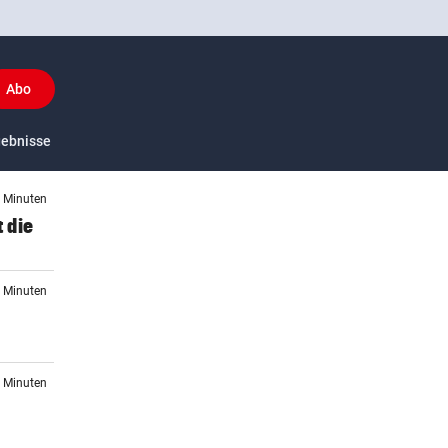
Abo
y
gebnisse
US-Sport
2 Minuten
t die
2 Minuten
9 Minuten