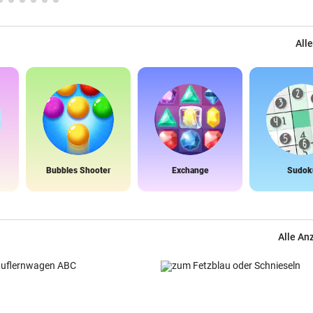
Alle
Bubbles Shooter
Exchange
Sudok
Alle An