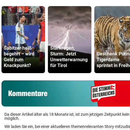
Sabitzer heiß
Starkregen,
begehrt – wird
Sturm: Jetzt
Geschenk Putin
Geld zum
Unwetterwarnung
Tigerdame
Knackpunkt?
für Tirol
sprintet in Freih
Da dieser Artikel älter als 18 Monate ist, ist zum jetzigen Zeitpunkt k
möglich.
Wir laden Sie ein, bei einer aktuelleren themenrelevanten Story mitzudi