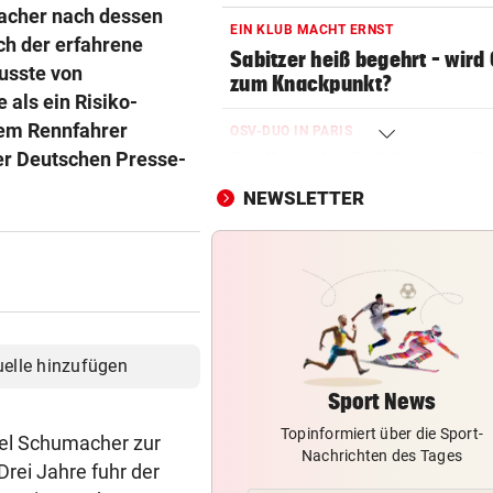
acher nach dessen
EIN KLUB MACHT ERNST
ch der erfahrene
Sabitzer heiß begehrt – wird
usste von
zum Knackpunkt?
als ein Risiko-
inem Rennfahrer
OSV-DUO IN PARIS
der Deutschen Presse-
Knoll und Lotfi ziehen vom T
ins EM-Finale ein
NEWSLETTER
FITNESS-TEST BESTANDEN
Weißhaidinger kann an
Leichtathletik-EM teilnehme
EINE INTERNE LÖSUNG
Pioneers Vorarlberg kennen 
uelle hinzufügen
neuen Headcoach
Sport News
Topinformiert über die Sport-
RAUS AUS KOMFORTZONE
el Schumacher zur
Nachrichten des Tages
„Der nächste Schritt“:
Drei Jahre fuhr der
Olympiasieger „geht fremd“