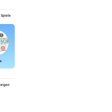
 Spiele
u
Snake
zeigen