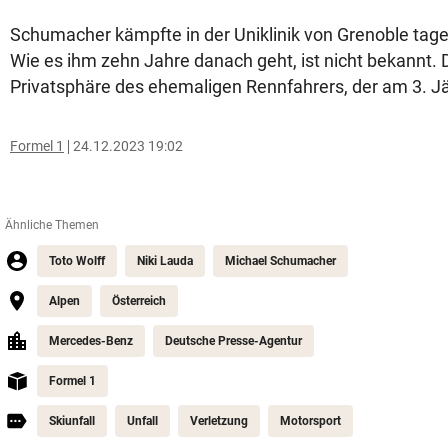
Schumacher kämpfte in der Uniklinik von Grenoble tag
Wie es ihm zehn Jahre danach geht, ist nicht bekannt. D
Privatsphäre des ehemaligen Rennfahrers, der am 3. Jä
Formel 1
24.12.2023 19:02
Ähnliche Themen
Toto Wolff
Niki Lauda
Michael Schumacher
Alpen
Österreich
Mercedes-Benz
Deutsche Presse-Agentur
Formel 1
Skiunfall
Unfall
Verletzung
Motorsport