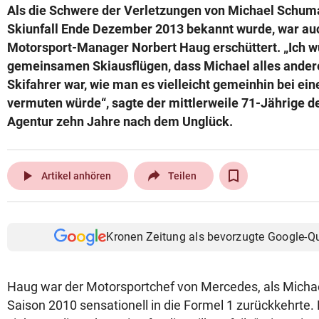
Als die Schwere der Verletzungen von Michael Schum
© Krone Multimedia GmbH & Co KG 2026
Skiunfall Ende Dezember 2013 bekannt wurde, war au
Muthgasse 2, 1190 Wien
Motorsport-Manager Norbert Haug erschüttert. „Ich w
gemeinsamen Skiausflügen, dass Michael alles andere 
Skifahrer war, wie man es vielleicht gemeinhin bei e
vermuten würde“, sagte der mittlerweile 71-Jährige 
Agentur zehn Jahre nach dem Unglück.
play_arrow
Artikel anhören
Teilen
Kronen Zeitung als bevorzugte Google-Q
Haug war der Motorsportchef von Mercedes, als Micha
Saison 2010 sensationell in die Formel 1 zurückkehrte. 